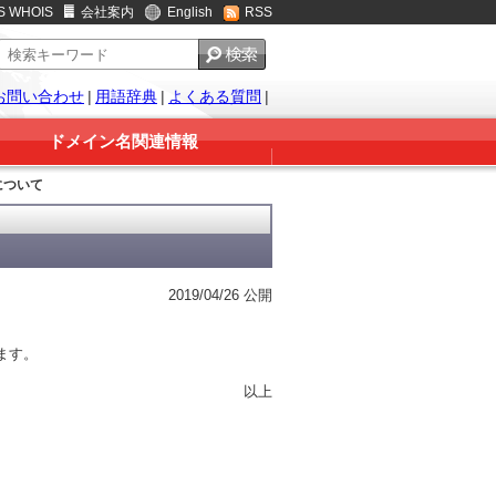
S WHOIS
会社案内
English
RSS
お問い合わせ
|
用語辞典
|
よくある質問
|
ドメイン名関連情報
について
2019/04/26 公開
。
ます。
以上