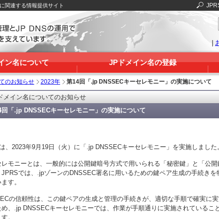
JPR
Sに関連する情報提供サイト
|
メイン名について
JPドメイン名の登録
いてのお知らせ
2023年
第14回「.jp DNSSECキーセレモニー」の実施について
Pドメイン名についてのお知らせ
4回「.jp DNSSECキーセレモニー」の実施について
Sは、2023年9月19日（火）に「.jp DNSSECキーセレモニー」を実施しました
セレモニーとは、一般的には公開鍵暗号方式で用いられる「秘密鍵」と「公開
JPRSでは、.jpゾーンのDNSSEC署名に用いるための鍵ペア生成の手続きを特
います。
SSECの信頼性は、この鍵ペアの生成と管理の手続きが、適切な手順で確実に
ため、.jp DNSSECキーセレモニーでは、作業が手順通りに実施されている
ます。