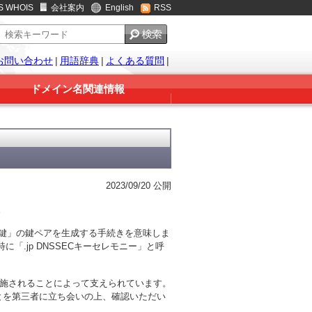
S WHOIS
会社案内
English
RSS
お問い合わせ
|
用語辞典
|
よくある質問
|
ドメイン名関連情報
2023/09/20 公開
。
鍵」の鍵ペアを生成する手続きを意味しま
に「.jp DNSSECキーセレモニー」と呼
実施されることによって支えられています。
ことを第三者に立ち会いの上、確認いただい