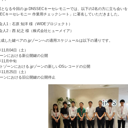
回となる今回の.jp DNSSECキーセレモニーでは、以下の2名の方に立ち会い
SSECキーセレモニー 作業用チェックシート」に署名していただきました。
会人1：石原 知洋 様（WIDEプロジェクト）
会人2：西 紀之 様（株式会社ヒューメイア）
生成した鍵ペアの.jpゾーンへの適用スケジュールは以下の通りです。
3年11月04日（土）
ゾーンにおける新公開鍵の公開
3年11月中旬
トゾーンにおける.jpゾーンの新しいDSレコードの公開
3年11月25日（土）
pゾーンにおける旧公開鍵の公開停止