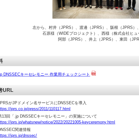
左から、村井（JPRS）、渡邊（JPRS）、阪根（JPRS）
石原様（WIDEプロジェクト）、西様（株式会社ヒュ
阿部（JPRS）、井上（JPRS）、東田（JP
料
.jp DNSSECキーセレモニー 作業用チェックシート
考URL
JPRSがJPドメイン名サービスにDNSSECを導入
ttps://jprs.co.jp/press/2011/110117.html
第13回「.jp DNSSECキーセレモニー」の実施について
ttps://jprs.jp/whatsnew/notice/2022/20221005-keyceremony.html
DNSSEC関連情報
ttps://jprs.jp/dnssec/