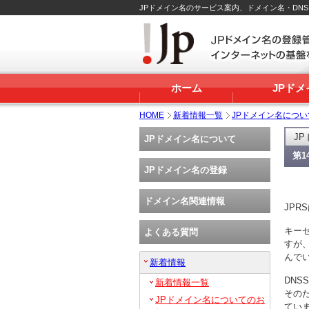
JPドメイン名のサービス案内、ドメイン名・DN
ホーム
JPド
HOME
新着情報一覧
JPドメイン名につ
J
JPドメイン名について
第1
JPドメイン名の登録
ドメイン名関連情報
JPR
キー
よくある質問
すが、
んで
新着情報
DN
新着情報一覧
その
JPドメイン名についてのお
てい