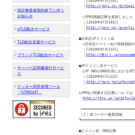
　｜[2010年07月15日]

　｜
http://jprs.co.jp/topic
指定事業者契約終了に伴う
お知らせ
　○JPRS掲載記事を更新しました

　｜[2010年07月14日]

　｜
http://jprs.co.jp/artic
gTLD取次サービス
■日本語JPドメイン名

TLD総合支援サービス
　○日本語ドメイン名の登録例紹介
　｜[2010年07月13日] 

ブランドTLD総合サービス
　｜
http://使おう.jp/osusume
■JPドメイン名サービス

サーバー証明書発行サービ
　○JP DNSのDNS応答における
ス
　｜[2010年07月12日] 

　｜
http://jprs.jp/info/not
クッキー同意管理ツール
「STRIGHT」
◎JPRSに関連する記事について
http://jprs.co.jp/articl
 ━━━━━━━━━━━━━━━━━━━━━━━━━━
（２）各コーナー最新情報

┗━━━━━━━━━━━━━━━━━━━━━━━━━━
■ドメイン名・DNS記事
