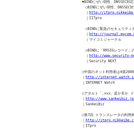
　▼BINDにぜい弱性、DNSSEC
　　○BINDにぜい弱性、DNSSE
　　｜
http://itpro.nikkeibp
　　｜IITpro

　　○BINDに緊急のセキュリティホ
　　｜
http://journal.mycom.
　　｜マイコミジャーナル

　　○BINDに「RRSIGレコード
　　｜
http://www.security-n
　　｜Security NEXT

　○中国のネット利用者は4億2000
　｜
http://internet.watch.i
　｜INTERNET Watch

　○アダルト「.xxx」是か非か ド
　｜
http://www.sankeibiz.jp
　｜SankeiBiz

　○第7回 トランスレータの利用
　｜
http://itpro.nikkeibp.c
　｜ITpro
