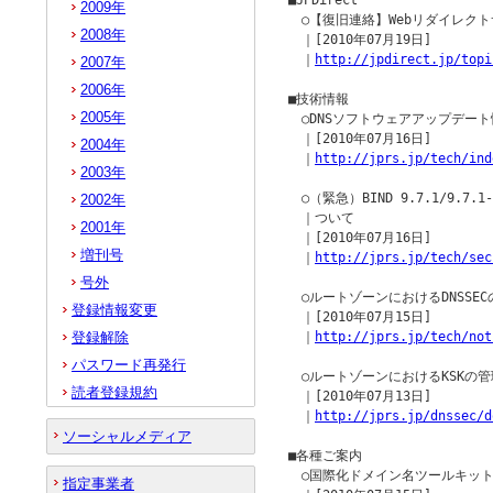
■JPDirect  

2009年
　○【復旧連絡】Webリダイレクト
2008年
　｜[2010年07月19日]

　｜
http://jpdirect.jp/topi
2007年
2006年
■技術情報

2005年
　○DNSソフトウェアアップデート
　｜[2010年07月16日]

2004年
　｜
http://jprs.jp/tech/ind
2003年
　○（緊急）BIND 9.7.1/9.7
2002年
　｜ついて

2001年
　｜[2010年07月16日]

増刊号
　｜
http://jprs.jp/tech/sec
号外
　○ルートゾーンにおけるDNSSE
登録情報変更
　｜[2010年07月15日]

登録解除
　｜
http://jprs.jp/tech/not
パスワード再発行
　○ルートゾーンにおけるKSKの管
読者登録規約
　｜[2010年07月13日]

　｜
http://jprs.jp/dnssec/d
ソーシャルメディア
■各種ご案内

　○国際化ドメイン名ツールキット2.
指定事業者