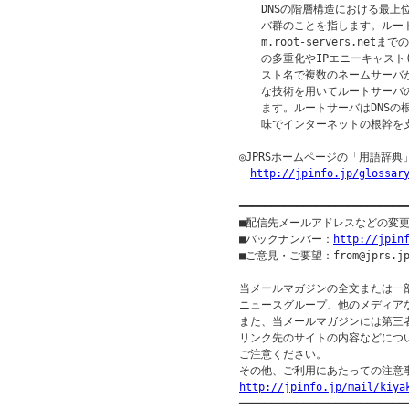
　　DNSの階層構造における最上
　　バ群のことを指します。ルートサーバ
　　m.root-servers.ne
　　の多重化やIPエニーキャスト(I
　　スト名で複数のネームサーバ
　　な技術を用いてルートサーバ
　　ます。ルートサーバはDNSの
　　味でインターネットの根幹を支
◎JPRSホームページの「用語辞典
http://jpinfo.jp/glossar
━━━━━━━━━━━━━━━━━━━━━━━━━━
■配信先メールアドレスなどの変
■バックナンバー：
http://jpin
■ご意見・ご要望：from@jprs.jp
当メールマガジンの全文または一
ニュースグループ、他のメディア
また、当メールマガジンには第三
リンク先のサイトの内容などについ
ご注意ください。

http://jpinfo.jp/mail/kiya

━━━━━━━━━━━━━━━━━━━━━━━━━━━