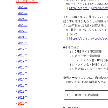
バックナンバー
　○ルートゾーンにおけるDNSSE
2026年
　｜
http://jprs.jp/tech/not
2025年
また、BIND 9.7.1及び9.7.1
2024年
起こす可能性があることが開発元で
2023年
された不具合の詳細と対応方法に
　○（緊急）BIND 9.7.1/9.7
2022年
　｜ついて

2021年
　｜
http://jprs.jp/tech/sec
2020年
■今週の目次

2019年
　（１）JPRSサイト更新情報

2018年
　（２）各コーナー最新情報

　　　　 - ドメイン名・DNS記事 
2017年
　（３）ドメイン名・DNSクイズ

2016年
　（４）用語解説：ルートサーバ(root
2015年
※当メールマガジンは、Windowsを
2014年
　お使いの方はOsaka等幅など
2013年
 ━━━━━━━━━━━━━━━━━━━━━━━━━━
2012年
（１）JPRSサイト更新情報

2011年
┗━━━━━━━━━━━━━━━━━━━━━━━━━━
2010年