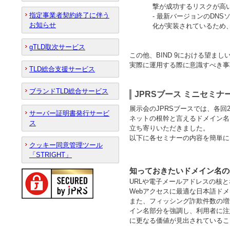
撃が成功するリスクが高
指定事業者契約終了に伴う
- 最新バージョンのDN
お知らせ
化が実装されているため
gTLD取次サービス
この他、BIND 9における望ま
実際に運用する際に意識すべき事
TLD総合支援サービス
ブランドTLD総合サービス
JPRSブース ミニセミナ
展示会のJPRSブースでは、各
サーバー証明書発行サービ
ネットの根幹と言えるドメイン名
ス
立ち寄りいただきました。
以下に各セミナーの内容を簡単に
クッキー同意管理ツール
「STRIGHT」
知っておきたいドメイン名の
URLや電子メールアドレスの核
Webアクセスに最適な日本語ド
また、フィッシング詐欺件数の増
イン名部分を強調し、利用者に注
に更なる価値が見出されているこ