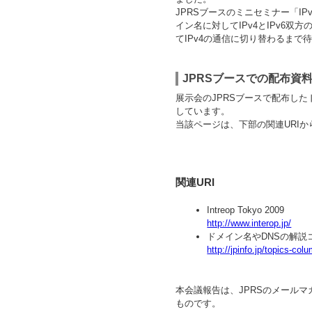
JPRSブースのミニセミナー「I
イン名に対してIPv4とIPv6双
てIPv4の通信に切り替わるま
JPRSブースでの配布資
展示会のJPRSブースで配布した
しています。
当該ページは、下部の関連URI
関連URI
Intreop Tokyo 2009
http://www.interop.jp/
ドメイン名やDNSの解説
http://jpinfo.jp/topics-col
本会議報告は、JPRSのメールマ
ものです。