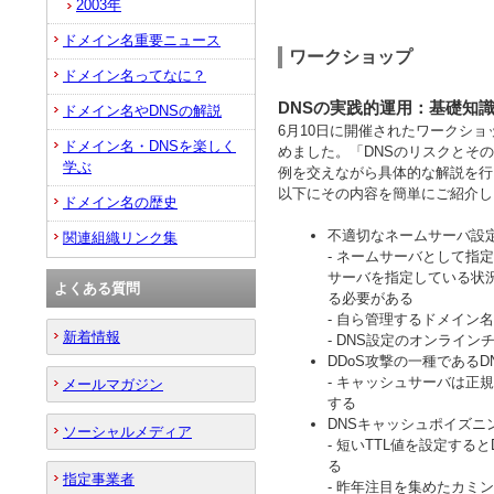
2003年
ドメイン名重要ニュース
ワークショップ
ドメイン名ってなに？
DNSの実践的運用：基礎知
ドメイン名やDNSの解説
6月10日に開催されたワークショ
ドメイン名・DNSを楽しく
めました。「DNSのリスクとそ
学ぶ
例を交えながら具体的な解説を行
以下にその内容を簡単にご紹介し
ドメイン名の歴史
不適切なネームサーバ設定
関連組織リンク集
- ネームサーバとして
サーバを指定している状
よくある質問
る必要がある
- 自ら管理するドメイン
新着情報
- DNS設定のオンライ
DDoS攻撃の一種であるD
- キャッシュサーバは正
メールマガジン
する
DNSキャッシュポイズ
ソーシャルメディア
- 短いTTL値を設定す
る
指定事業者
- 昨年注目を集めたカミ