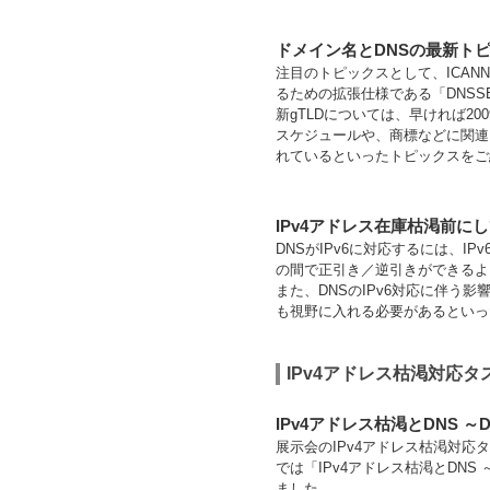
ドメイン名とDNSの最新ト
注目のトピックスとして、ICANN
るための拡張仕様である「DNSS
新gTLDについては、早ければ2
スケジュールや、商標などに関連
れているといったトピックスをご
IPv4アドレス在庫枯渇前にし
DNSがIPv6に対応するには、I
の間で正引き／逆引きができるよ
また、DNSのIPv6対応に伴う
も視野に入れる必要があるといっ
IPv4アドレス枯渇対応
IPv4アドレス枯渇とDNS ～
展示会のIPv4アドレス枯渇対
では「IPv4アドレス枯渇とDNS
ました。