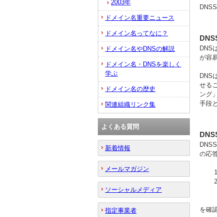
2003年
DNS
ドメイン名重要ニュース
ドメイン名ってなに？
DN
DN
ドメイン名やDNSの解説
が容
ドメイン名・DNSを楽しく
学ぶ
DN
せる
ドメイン名の歴史
ング
手段と
関連組織リンク集
よくある質問
DN
DN
新着情報
の応
メールマガジン
ソーシャルメディア
を確
指定事業者