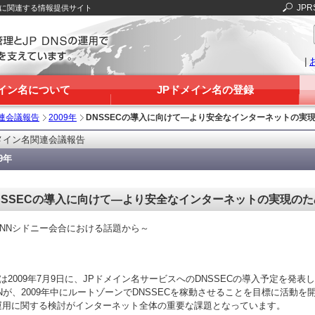
JPR
Sに関連する情報提供サイト
|
メイン名について
JPドメイン名の登録
連会議報告
2009年
DNSSECの導入に向けて―より安全なインターネットの実
メイン名関連会議報告
09年
NSSECの導入に向けて―より安全なインターネットの実現のた
ANNシドニー会合における話題から～
Sは2009年7月9日に、JPドメイン名サービスへのDNSSECの導入予定を発表
NNが、2009年中にルートゾーンでDNSSECを稼動させることを目標に活動を
運用に関する検討がインターネット全体の重要な課題となっています。