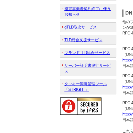
指定事業者契約終了に伴う
D
お知らせ
他のプ
gTLD取次サービス
ンが1
RFC
TLD総合支援サービス
RFC 4
ブランドTLD総合サービス
（D
http:/
サーバー証明書発行サービ
日本語
ス
RFC 4
（D
クッキー同意管理ツール
http:/
「STRIGHT」
日本語
RFC 4
（D
http:/
日本語
これ