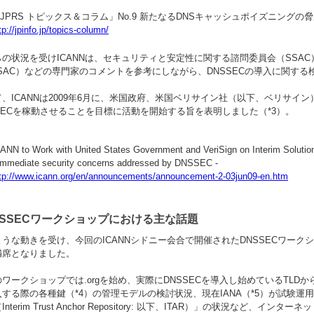
JPRS トピックス＆コラム」No.9 新たなるDNSキャッシュポイズニング
tp://jpinfo.jp/topics-column/
らの状況を受けICANNは、セキュリティと安定性に関する諮問委員会（SSA
SSAC）などの専門家のコメントを参考にしながら、DNSSECの導入に関す
、ICANNは2009年6月に、米国政府、米国ベリサイン社（以下、ベリサイン
SECを稼動させることを目標に活動を開始する旨を表明しました（*3）。
ANN to Work with United States Government and VeriSign on Interim Solution 
Immediate security concerns addressed by DNSSEC -
tp://www.icann.org/en/announcements/announcement-2-03jun09-en.htm
NSSECワークショップにおける主な話題
うな動きを受け、今回のICANNシドニー会合で開催されたDNSSECワーク
満席となりました。
ワークショップでは.orgを始め、実際にDNSSECを導入し始めているTLDか
入する際の各種鍵（*4）の管理モデルの検討状況、現在IANA（*5）が試験
Interim Trust Anchor Repository: 以下、ITAR）」の状況など、