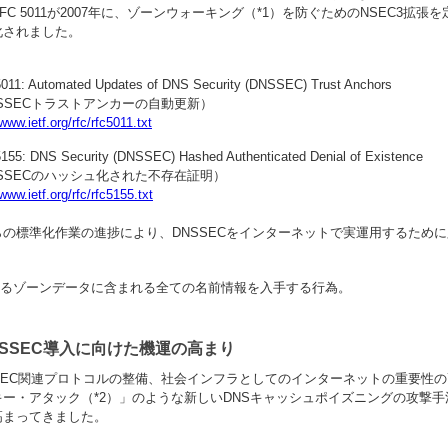
FC 5011が2007年に、ゾーンウォーキング（*1）を防ぐためのNSEC3拡張を定
化されました。
011: Automated Updates of DNS Security (DNSSEC) Trust Anchors
SSECトラストアンカーの自動更新）
/www.ietf.org/rfc/rfc5011.txt
155: DNS Security (DNSSEC) Hashed Authenticated Denial of Existence
SSECのハッシュ化された不存在証明）
/www.ietf.org/rfc/rfc5155.txt
らの標準化作業の進捗により、DNSSECをインターネットで実運用するため
るゾーンデータに含まれる全ての名前情報を入手する行為。
NSSEC導入に向けた機運の高まり
SSEC関連プロトコルの整備、社会インフラとしてのインターネットの重要性の
キー・アタック（*2）」のような新しいDNSキャッシュポイズニングの攻撃手
高まってきました。