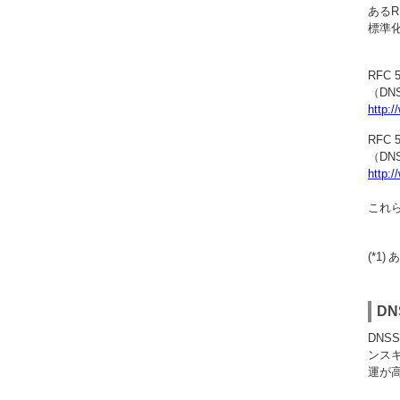
あるR
標準
RFC 5
（DN
http:/
RFC 5
（DN
http:/
これ
(*1)
あ
D
DN
ンス
運が