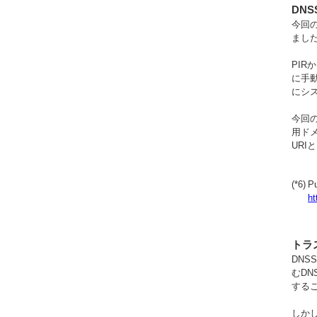
DN
今回
ました
PIR
に手動
にシ
今回のワ
用ド
URI
(*6)
Pu
ht
トラス
DN
むD
する
しか