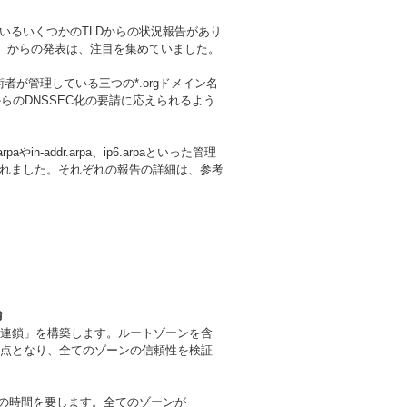
いるいくつかのTLDからの状況報告があり
（*6）からの発表は、注目を集めていました。
術者が管理している三つの*.orgドメイン名
からのDNSSEC化の要請に応えられるよう
やin-addr.arpa、ip6.arpaといった管理
されました。それぞれの報告の詳細は、参考
論
の連鎖」を構築します。ルートゾーンを含
基点となり、全てのゾーンの信頼性を検証
度の時間を要します。全てのゾーンが