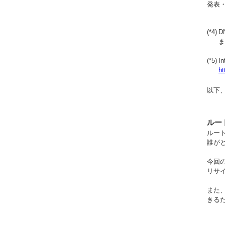
発表
(*4)
D
ま
(*5)
In
ht
以下
ルー
ルー
誰が
今回
リサ
また
きる