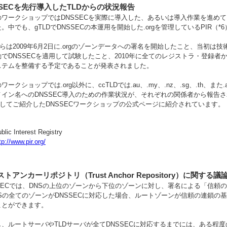
SSECを先行導入したTLDからの状況報告
のワークショップではDNSSECを実際に導入した、あるいは導入作業を進めて
。中でも、gTLDでDNSSECの本運用を開始した.orgを管理しているPIR
からは2009年6月2日に.orgのゾーンデータへの署名を開始したこと、当初は技
でDNSSECを適用して試験したこと、2010年に全てのレジストラ・登録者
ステムを整備する予定であることが発表されました。
ークショップでは.org以外に、ccTLDでは.au、.my、.nz、.sg、.th、また.arpa
メイン名へのDNSSEC導入のための作業状況が、それぞれの関係者から報告
としてご紹介したDNSSECワークショップの公式ページに紹介されています。
blic Interest Registry
tp://www.pir.org/
トアンカーリポジトリ（Trust Anchor Repository）に関する議
SSECでは、DNSの上位のゾーンから下位のゾーンに対し、署名による「信頼
NSの全てのゾーンがDNSSECに対応した場合、ルートゾーンが信頼の連鎖の
ことができます。
し、ルートサーバやTLDサーバが全てDNSSECに対応するまでには、ある程