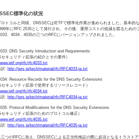
NSSEC標準化の状況
ロトコルと同様、DNSSECはIETFで標準化作業が進められました。基本的
999年にRFC 2535として発行され、その後、運用コストの低減を図るための
 4033、4034、4035の三つのRFCにバージョンアップされました。
033: DNS Security Introduction and Requirements
NSセキュリティ拡張の紹介とその要件）
/www.ietf.org/rfc/rfc4033.txt
訳:
http://jprs.jp/tech/material/rfc/RFC4033-ja.txt
034: Resource Records for the DNS Security Extensions
NSセキュリティ拡張で使用するリソースレコード）
/www.ietf.org/rfc/rfc4034.txt
訳:
http://jprs.jp/tech/material/rfc/RFC4034-ja.txt
035: Protocol Modifications for the DNS Security Extensions
NSセキュリティ拡張のためのプロトコル修正）
/www.ietf.org/rfc/rfc4035.txt
訳:
http://jprs.jp/tech/material/rfc/RFC4035-ja.txt
ら三つのRFCに加え、DNSSECによる正当性検証の際に必須となるトラスト