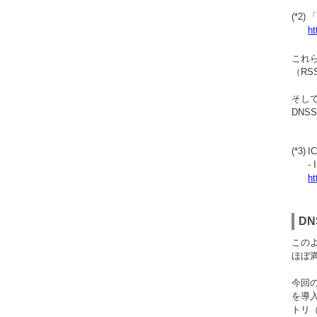
(*2)
「
ht
これ
（R
そして
DNS
(*3)
IC
- 
ht
D
このよ
ほぼ
今回の
を導
トリ（