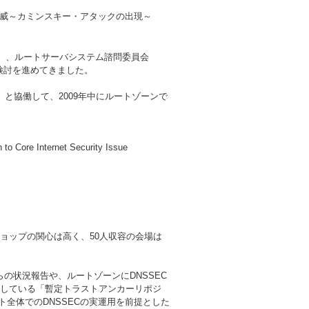
の脅威～カミンスキー・アタックの出現～
C）、ルートサーバシステム諮問委員会
る検討を進めてきました。
）と協働して、2009年中にルートゾーンで
to Core Internet Security Issue
ショップの関心は高く、50人収容の会場は
らの状況報告や、ルートゾーンにDNSSEC
運用している「暫定トラストアンカーリポジ
インターネット全体でのDNSSECの実運用を前提とした