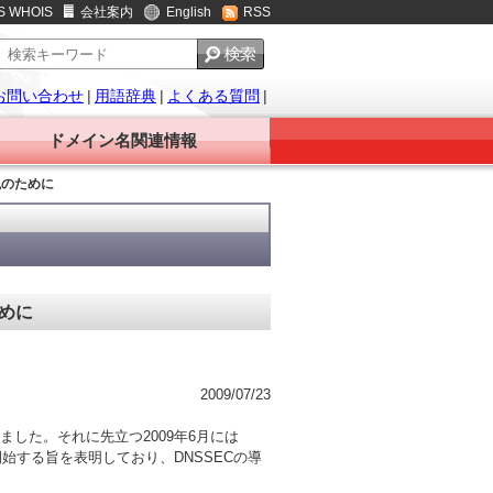
S WHOIS
会社案内
English
RSS
お問い合わせ
|
用語辞典
|
よくある質問
|
ドメイン名関連情報
現のために
めに
2009/07/23
しました。それに先立つ2009年6月には
開始する旨を表明しており、DNSSECの導