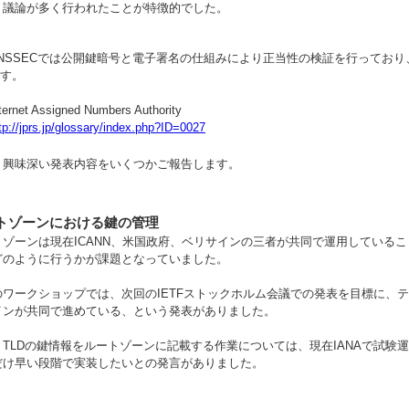
・議論が多く行われたことが特徴的でした。
NSSECでは公開鍵暗号と電子署名の仕組みにより正当性の検証を行ってお
す。
ternet Assigned Numbers Authority
tp://jprs.jp/glossary/index.php?ID=0027
、興味深い発表内容をいくつかご報告します。
トゾーンにおける鍵の管理
トゾーンは現在ICANN、米国政府、ベリサインの三者が共同で運用しているこ
どのように行うかが課題となっていました。
のワークショップでは、次回のIETFストックホルム会議での発表を目標に、テ
インが共同で進めている、という発表がありました。
、TLDの鍵情報をルートゾーンに記載する作業については、現在IANAで試験運
だけ早い段階で実装したいとの発言がありました。