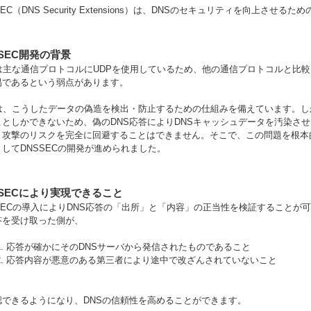
SEC（DNS Security Extensions）は、DNSのセキュリティを向上させ
SSEC開発の背景
Sは主な通信プロトコルにUDPを使用しているため、他の通信プロトコルと比
易であるという弱点があります。
Sは、こうしたデータの偽造を検出・防止するための仕組みを備えています。
ことしかできないため、偽のDNS応答によりDNSキャッシュデータを汚染させ
」攻撃のリスクを完全に回避することはできません。そこで、この問題を根本
してDNSSECの開発が進められました。
SSECにより実現できること
SSECの導入によりDNS応答の「出所」と「内容」の正当性を検証することが
答を受け取った側が、
応答が確かにそのDNSサーバから発信されたものであること
応答内容が悪意のある第三者により途中で改ざんされていないこと
認できるようになり、DNSの信頼性を高めることができます。