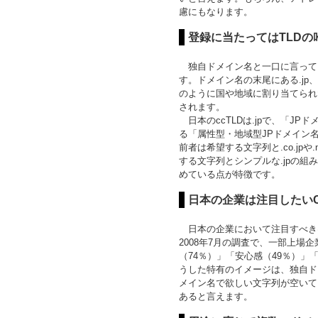
慮にもなります。
登録に当たってはTLDの
独自ドメイン名と一口に言っても、実
す。ドメイン名の末尾にある.jp、.
のように国や地域に割り当てられた「ccT
されます。
日本のccTLDは.jpで、「J
る「属性型・地域型JPドメイン
前者は希望する文字列と.co.jp
する文字列とシンプルな.jpの
めている点が特徴です。
日本の企業は注目したいC
日本の企業において注目すべきは、
2008年7月の調査で、一部上場
（74％）」「安心感（49％）
うした特有のイメージは、独自ド
メイン名で欲しい文字列が空いて
あると言えます。