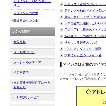
ドメイン名・DNSを楽しく
アドレスは企業のアイデンテ
学ぶ
アドレスを独自ドメイン名に
ドメイン名の歴史
登録に当たってはTLDの吟味
関連組織リンク集
日本の企業は注目したいCO.
用途に応じて複数のドメイン
よくある質問
Webサイトへの誘導という観
新着情報
検索による誘導のリスク
URLによるダイレクト誘導
メールマガジン
検索にも役立つドメイン名
ソーシャルメディア
アドレスは企業のアイデ
指定事業者
「ドメイン名」という言葉には、
メールアドレスと言われれば、ど
指定事業者契約終了に伴う
お知らせ
gTLD取次サービス