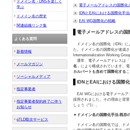
ドメイン名・DNSを楽しく
電子メールアドレスの国際化
学ぶ
IDNとEAIにおける国際化手
ドメイン名の歴史
EAI WG国際化の戦略
関連組織リンク集
電子メールアドレスの国
よくある質問
ドメイン名の国際化（IDN）に
た。ドメイン名の国際化が達成された
新着情報
Internationalization W
通常、電子メールアドレスは「inf
メールマガジン
名
」により構成されています。電
カルパートも含めて国際化する
こ
ソーシャルメディア
IDNとEAIにおける国際
指定事業者
EAI WGにおける電子メール
採用されました。その理由と背景
指定事業者契約終了に伴う
しょう（*1）。
お知らせ
▼ドメイン名の国際化手法-既存
gTLD取次サービス
ドメイン名の国際化では、ドメイ