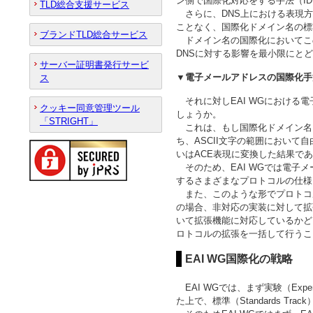
ン側で国際化対応をする手法（IDNA：I
TLD総合支援サービス
さらに、DNS上における表現方法とし
ことなく、国際化ドメイン名の標
ブランドTLD総合サービス
ドメイン名の国際化においてこ
DNSに対する影響を最小限にと
サーバー証明書発行サービ
▼電子メールアドレスの国際化手
ス
それに対しEAI WGにおける電
クッキー同意管理ツール
しょうか。
「STRIGHT」
これは、もし国際化ドメイン名と
ち、ASCII文字の範囲において
いはACE表現に変換した結果で
そのため、EAI WGでは電子メ
するさまざまなプロトコルの仕様
また、このような形でプロトコ
の場合、非対応の実装に対して拡
いて拡張機能に対応しているかど
ロトコルの拡張を一括して行うこ
EAI WG国際化の戦略
EAI WGでは、まず実験（Exp
た上で、標準（Standards T