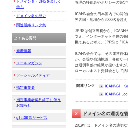
ドメイン名・DNSを楽しく
管理の枠組みやポリシーの策定
学ぶ
ICANN会合の日本国内での開
ドメイン名の歴史
界各国・地域から2000名を超
関連組織リンク集
JPRSは創立当初から、ICA
支え、インターネット全体の発展
よくある質問
機であると考え、JPRSは「I
新着情報
ICANN会合では、その運営自
が、会場や宿泊施設、各種サー
メールマガジン
は通例単独の組織が担いますが
ローカルホスト委員会として活
ソーシャルメディア
関連リンク
ICANN64 | 
指定事業者
ICANN64 L
指定事業者契約終了に伴う
お知らせ
2
ドメイン名の適切な
gTLD取次サービス
2019年は、ドメイン名の適