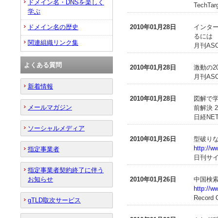
ドメイン名・DNSを楽しく
TechTa
学ぶ
ドメイン名の歴史
2010年01月28日
インター
るには
関連組織リンク集
月刊ASCI
よくある質問
2010年01月28日
激動の2
月刊ASCI
新着情報
2010年01月28日
図解で学
メールマガジン
前解決 
日経NET
ソーシャルメディア
2010年01月26日
型破りな
http://
指定事業者
日刊サ
指定事業者契約終了に伴う
お知らせ
2010年01月26日
中国検
http://w
Record 
gTLD取次サービス