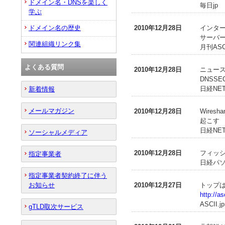
ドメイン名・DNSを楽しく
毎日jp
学ぶ
ドメイン名の歴史
2010年12月28日
インター
サーバ
関連組織リンク集
月刊ASCI
よくある質問
2010年12月28日
ニュース
DNSS
日経NET
新着情報
メールマガジン
2010年12月28日
Wire
起こす
日経NET
ソーシャルメディア
2010年12月28日
フィッ
指定事業者
日経パソ
指定事業者契約終了に伴う
お知らせ
2010年12月27日
トップは
http://a
ASCII.jp
gTLD取次サービス