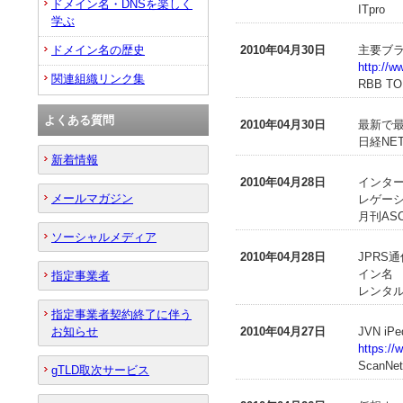
ドメイン名・DNSを楽しく
ITpro
学ぶ
ドメイン名の歴史
2010年04月30日
主要ブ
http://w
関連組織リンク集
RBB T
よくある質問
2010年04月30日
最新で最
日経NET
新着情報
2010年04月28日
インター
メールマガジン
レゲー
月刊ASCI
ソーシャルメディア
2010年04月28日
JPRS
イン名
指定事業者
レンタル
指定事業者契約終了に伴う
お知らせ
2010年04月27日
JVN i
https://
ScanNet
gTLD取次サービス