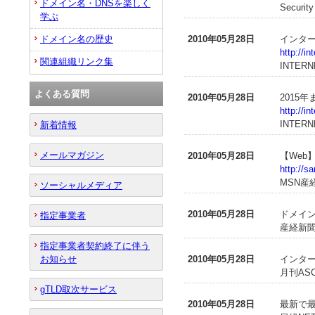
ドメイン名・DNSを楽しく
Securit
学ぶ
ドメイン名の歴史
2010年05月28日
インター
http://i
関連組織リンク集
INTERN
よくある質問
2010年05月28日
2015
http://i
INTERN
新着情報
メールマガジン
2010年05月28日
【Web
http://
MSN産
ソーシャルメディア
2010年05月28日
ドメイ
指定事業者
産経新聞（
指定事業者契約終了に伴う
お知らせ
2010年05月28日
インター
月刊ASCI
gTLD取次サービス
2010年05月28日
最新で最