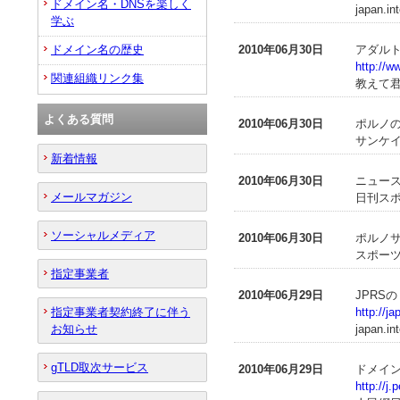
ドメイン名・DNSを楽しく
japan.in
学ぶ
ドメイン名の歴史
2010年06月30日
アダルト
http://w
関連組織リンク集
教えて君.
よくある質問
2010年06月30日
ポルノの
サンケイ
新着情報
2010年06月30日
ニュース
メールマガジン
日刊スポ
ソーシャルメディア
2010年06月30日
ポルノサ
スポーツ
指定事業者
2010年06月29日
JPRS
指定事業者契約終了に伴う
http://j
お知らせ
japan.in
gTLD取次サービス
2010年06月29日
ドメイン
http://j