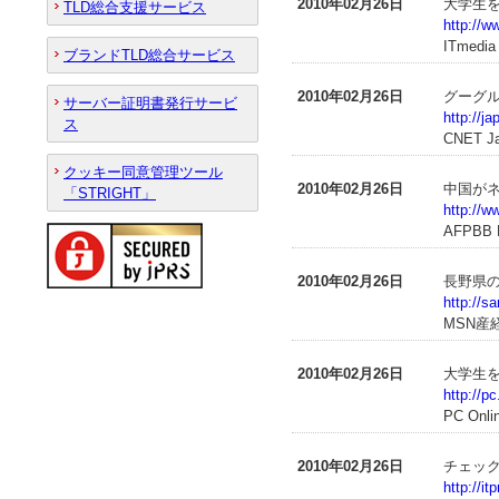
2010年02月26日
大学生
TLD総合支援サービス
http://w
ITmedia
ブランドTLD総合サービス
2010年02月26日
グーグル
サーバー証明書発行サービ
http://j
ス
CNET J
クッキー同意管理ツール
2010年02月26日
中国が
「STRIGHT」
http://w
AFPBB 
2010年02月26日
長野県
http://
MSN産
2010年02月26日
大学生
http://p
PC Onli
2010年02月26日
チェック
http://i