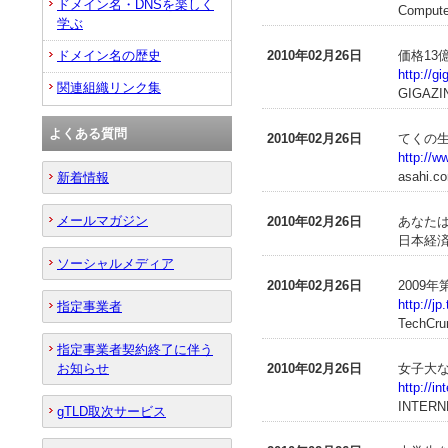
ドメイン名・DNSを楽しく
Compute
学ぶ
ドメイン名の歴史
2010年02月26日
価格13
http://
関連組織リンク集
GIGAZI
よくある質問
2010年02月26日
てくの生
http://w
asahi.c
新着情報
メールマガジン
2010年02月26日
あなた
日本経済
ソーシャルメディア
2010年02月26日
2009
http://j
指定事業者
TechCru
指定事業者契約終了に伴う
お知らせ
2010年02月26日
女子大
http://i
INTERN
gTLD取次サービス