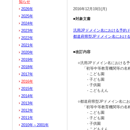
知らせ
2026年
2016年12月19日(月)
2025年
■対象文書
2024年
汎用JPドメイン名における予約
2023年
都道府県型JPドメイン名におけ
2022年
2021年
■改訂内容
2020年
2019年
○汎用JPドメイン名における予
2018年
「初等中等教育機関等の名称」
- こども園
2017年
- 子ども園
2016年
- 子供園
2015年
- こどもえん
2014年
○都道府県型JPドメイン名にお
2013年
「初等中等教育機関等の名称」
2012年
- こども園
2011年
- 子ども園
- 子供園
2010年～2001年
- こどもえん