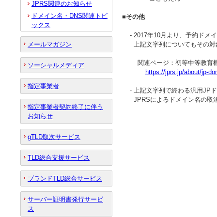
JPRS関連のお知らせ
ドメイン名・DNS関連トピ
■その他
ックス
- 2017年10月より、予約
メールマガジン
上記文字列についてもその対
関連ページ：初等中等教育機
ソーシャルメディア
https://jprs.jp/about/jp-
指定事業者
- 上記文字列で終わる汎用JP
JPRSによるドメイン名の取
指定事業者契約終了に伴う
お知らせ
gTLD取次サービス
TLD総合支援サービス
ブランドTLD総合サービス
サーバー証明書発行サービ
ス