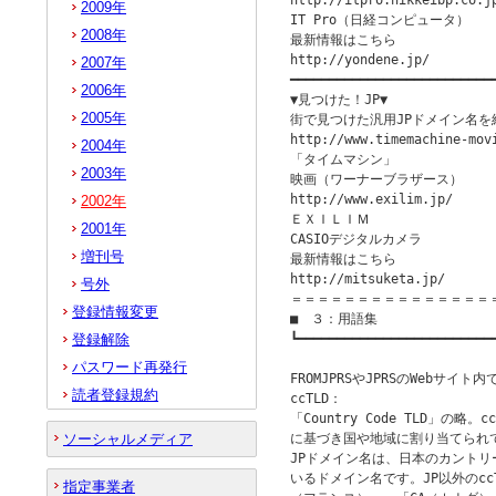
http://itpro.nikkeibp.co.jp
2009年
IT Pro（日経コンピュータ）

2008年
最新情報はこちら

http://yondene.jp/

2007年
━━━━━━━━━━━━━━━━━━━━━━━━━━━
2006年
▼見つけた！JP▼　               
2005年
街で見つけた汎用JPドメイン名を
http://www.timemachine-movi
2004年
「タイムマシン」

2003年
映画（ワーナーブラザース）

http://www.exilim.jp/

2002年
ＥＸＩＬＩＭ

2001年
CASIOデジタルカメラ

増刊号
最新情報はこちら

http://mitsuketa.jp/

号外
＝＝＝＝＝＝＝＝＝＝＝＝＝＝＝
登録情報変更
■　３：用語集　

登録解除
┗━━━━━━━━━━━━━━━━━━━━━━━━━━
　　　　　　　　　　　　　　　　　　　　
パスワード再発行
FROMJPRSやJPRSのWebサ
読者登録規約
ccTLD：

「Country Code TLD」の略。
ソーシャルメディア
に基づき国や地域に割り当てられ
JPドメイン名は、日本のカントリ
いるドメイン名です。JP以外のccT
指定事業者