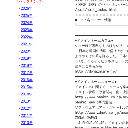
バックナンバー
・FROM JPRS のバックナンバー
2026年
/mail/mail_index.html

＝＝＝＝＝＝＝＝＝＝＝＝＝＝＝
2025年
■　２：各コーナー情報

2024年
┗━━━━━━━━━━━━━━━━━━━━━━━━━━
2023年
　　　　　　　　　　　　　　　　　　
━━━━━━━━━━━━━━━━━━━━━━━━━━━
2022年
▼ドメインネームカフェ▼            
2021年
ショーほど素敵なものはない？　inte
  日本と韓国の活躍で盛り上がっ
2020年
ようやくその幕を降ろした。日本
2019年
う7月。そろそろビジネスモードに戻
2018年
続きはこちらから

http://domaincafe.jp/

2017年
━━━━━━━━━━━━━━━━━━━━━━━━━━━
2016年
▼ドメインネームニュース▼          
2015年
ドメイン名に関するニュースを集め
ドメイン管理に政府関与　南ア上院
2014年
http://www.sankei.co.jp/new
2013年
Sankei Web（共同通信）

ソフトウェアはアートだ～～ICCの「Ar
2012年
http://www.zdnet.co.jp/news
2011年
ZDNet JAPAN

2010年
「J-PHONE.CO.JP」ドメイン