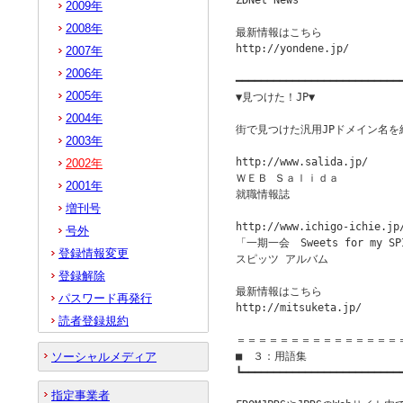
ZDNet News

2009年
2008年
最新情報はこちら

http://yondene.jp/

2007年
2006年
━━━━━━━━━━━━━━━━━━━━━━━━━━━
2005年
▼見つけた！JP▼　               
2004年
街で見つけた汎用JPドメイン名を
2003年
http://www.salida.jp/

2002年
ＷＥＢ Ｓａｌｉｄａ

2001年
就職情報誌

増刊号
http://www.ichigo-ichie.jp/
号外
「一期一会　Sweets for my SPI
登録情報変更
スピッツ アルバム

登録解除
最新情報はこちら

パスワード再発行
http://mitsuketa.jp/

読者登録規約
＝＝＝＝＝＝＝＝＝＝＝＝＝＝＝
ソーシャルメディア
■　３：用語集　

┗━━━━━━━━━━━━━━━━━━━━━━━━━━
　　　　　　　　　　　　　　　　　　　　
指定事業者