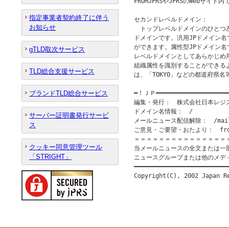
FROMJPRSやJPRSのWebサ
指定事業者契約終了に伴う
セカンドレベルドメイン：

お知らせ
　トップレベルドメインのひとつ
ドメインです。汎用JPドメイン名
ができます。属性型JPドメイン名で
gTLD取次サービス
レベルドメインとしてあらかじめ
組織属性を識別することができるよ
TLD総合支援サービス
は、「TOKYO」などの都道府県名
ブランドTLD総合サービス
━！ＪＰ━━━━━━━━━━━━━━━━━━━
編集・発行：　株式会社日本レジストリサ
ドメイン名情報：　/

サーバー証明書発行サービ
メールニュース配信解除：　/mail
ス
ご意見・ご要望・おたより：　from@
＝＝＝＝＝＝＝＝＝＝＝＝＝＝＝
クッキー同意管理ツール
当メールニュースの全文または一
「STRIGHT」
ニュースグループまたは他のメデ
━━━━━━━━━━━━━━━━━━━━━━━━━━━