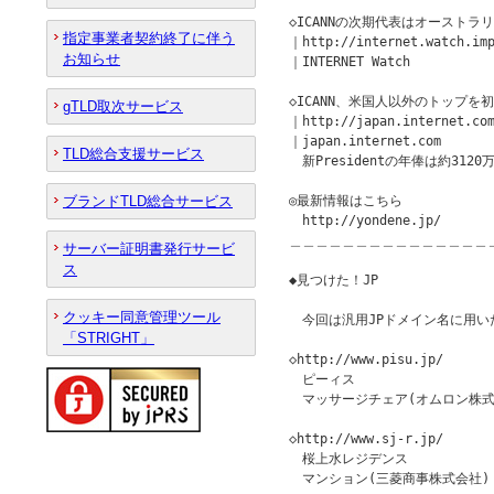
◇ICANNの次期代表はオーストラリア人
指定事業者契約終了に伴う
｜http://internet.watch.imp
お知らせ
｜INTERNET Watch

◇ICANN、米国人以外のトップを初
gTLD取次サービス
｜http://japan.internet.com
｜japan.internet.com

TLD総合支援サービス
　新Presidentの年俸は約3120万
ブランドTLD総合サービス
◎最新情報はこちら

　http://yondene.jp/

＿＿＿＿＿＿＿＿＿＿＿＿＿＿＿
サーバー証明書発行サービ
ス
◆見つけた！JP　　　　　　　　　　　
クッキー同意管理ツール
　今回は汎用JPドメイン名に用い
「STRIGHT」
◇http://www.pisu.jp/

　ピーィス

　マッサージチェア(オムロン株式会
◇http://www.sj-r.jp/

　桜上水レジデンス

　マンション(三菱商事株式会社)
