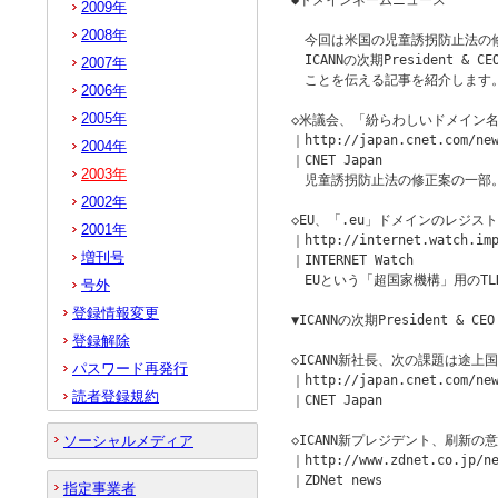
◆ドメインネームニュース　　　　　　
2009年
2008年
　今回は米国の児童誘拐防止法の修
　ICANNの次期President & 
2007年
　ことを伝える記事を紹介します。
2006年
2005年
◇米議会、「紛らわしいドメイン名
｜http://japan.cnet.com/new
2004年
｜CNET Japan

2003年
　児童誘拐防止法の修正案の一部。
2002年
◇EU、「.eu」ドメインのレジスト
2001年
｜http://internet.watch.imp
増刊号
｜INTERNET Watch

　EUという「超国家機構」用のTLD
号外
登録情報変更
▼ICANNの次期President & CEO

登録解除
◇ICANN新社長、次の課題は途上国
パスワード再発行
｜http://japan.cnet.com/new
読者登録規約
｜CNET Japan

ソーシャルメディア
◇ICANN新プレジデント、刷新の意
｜http://www.zdnet.co.jp/ne
｜ZDNet news

指定事業者