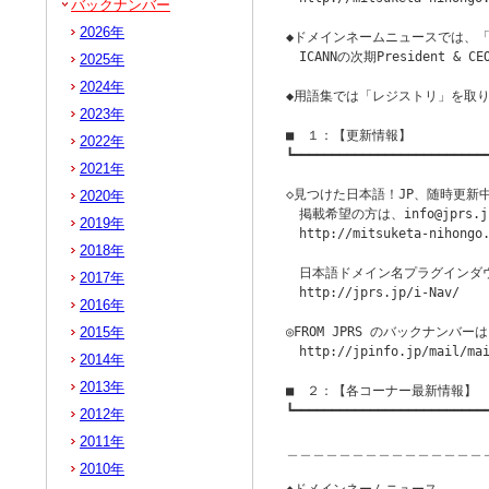
バックナンバー
2026年
◆ドメインネームニュースでは、「.
　ICANNの次期President 
2025年
2024年
◆用語集では「レジストリ」を取り
2023年
■　１：【更新情報】

2022年
┗━━━━━━━━━━━━━━━━━━━━━━━━━━
2021年
　　　　　　　　　　　　　　　　　
◇見つけた日本語！JP、随時更新中
2020年
　掲載希望の方は、info@jprs
2019年
　http://mitsuketa-nihongo.
2018年
　日本語ドメイン名プラグインダウ
2017年
　http://jprs.jp/i-Nav/

2016年
2015年
◎FROM JPRS のバックナンバーは
　http://jpinfo.jp/mail/mai
2014年
2013年
■　２：【各コーナー最新情報】

┗━━━━━━━━━━━━━━━━━━━━━━━━━━
2012年
　　　　　　　　　　　　　　　　　　　
2011年
＿＿＿＿＿＿＿＿＿＿＿＿＿＿＿
2010年