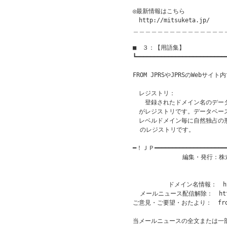
◎最新情報はこちら

　http://mitsuketa.jp/

＿＿＿＿＿＿＿＿＿＿＿＿＿＿＿
■　３：【用語集】　

┗━━━━━━━━━━━━━━━━━━━━━━━━━━
　　　　　　　　　　　　　　　　　　　　
FROM JPRSやJPRSのWebサ
　レジストリ： 

　　登録されたドメイン名のデー
　がレジストリです。データベー
　レベルドメイン毎に自然独占の形態
  のレジストリです。

━！ＪＰ━━━━━━━━━━━━━━━━━━━
              編集・発行
                           
                       
          ドメイン名情報：　http
  メールニュース配信解除：　http:/
ご意見・ご要望・おたより：　from@
当メールニュースの全文または一