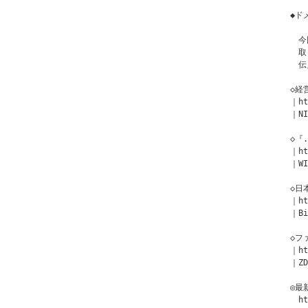
◆ド
　今
　取
　伝
◇経
｜ht
｜NI
◇『
｜ht
｜WI
◇日
｜ht
｜Bi
◇フ
｜ht
｜ZD
◎最
　ht