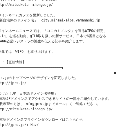
tp://mitsuketa-nihongo.jp/

メインネームカフェを更新しました。

自治体のドメイン名」　city.minami-alps.yamanashi.jp

メインネームニュースでは、「コニカミノルタ」を巡るWIPOの裁定、

.iq」を巡る動向、gTLD取り扱いの新サービス、日本で6番目となる

CANN公認レジストラの誕生を伝える記事を紹介します。

語集では「WIPO」を取り上げます。

１：【更新情報】

━━━━━━━━━━━━━━━━━━━━━━━━━━━━━━━┓

　　　　　　　　　　　　　　　　　　　　　　          　　　　　■

prs.jpのトップページのデザインを変更しました。

tp://jprs.jp/

つけた！JP「日本語ドメイン名特集」

本語JPドメイン名でアクセスできるサイトの一部をご紹介しています。

載希望の方は、info@jprs.jpまでメールにてご連絡ください。

tp://mitsuketa-nihongo.jp/

本語ドメイン名プラグインダウンロードはこちらから

tp://jprs.jp/i-Nav/
