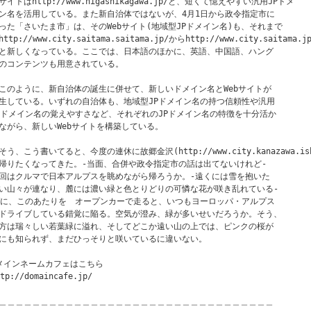
サイトはhttp://www.higashikagawa.jp/と、短くて憶えやすい汎用JPドメ

ン名を活用している。また新自治体ではないが、4月1日から政令指定市に

った「さいたま市」は、そのWebサイト(地域型JPドメイン名)も、それまで

ttp://www.city.saitama.saitama.jp/からhttp://www.city.saitama.jp
と新しくなっている。ここでは、日本語のほかに、英語、中国語、ハング

のコンテンツも用意されている。

このように、新自治体の誕生に併せて、新しいドメイン名とWebサイトが

生している。いずれの自治体も、地域型JPドメイン名の持つ信頼性や汎用

Pドメイン名の覚えやすさなど、それぞれのJPドメイン名の特徴を十分活か

ながら、新しいWebサイトを構築している。

そう、こう書いてると、今度の連休に故郷金沢(http://www.city.kanazawa.ishik
帰りたくなってきた。‐当面、合併や政令指定市の話は出てないけれど‐

回はクルマで日本アルプスを眺めながら帰ろうか。‐遠くには雪を抱いた

い山々が連なり、麓には濃い緑と色とりどりの可憐な花が咲き乱れている‐

Wに、このあたりを　オープンカーで走ると、いつもヨーロッパ・アルプス

ドライブしている錯覚に陥る。空気が澄み、緑が多いせいだろうか。そう、

方は瑞々しい若葉緑に溢れ、そしてどこか遠い山の上では、ピンクの桜が

にも知られず、まだひっそりと咲いているに違いない。

メインネームカフェはこちら

tp://domaincafe.jp/

＿＿＿＿＿＿＿＿＿＿＿＿＿＿＿＿＿＿＿＿＿＿＿＿＿＿＿＿＿＿＿＿＿
