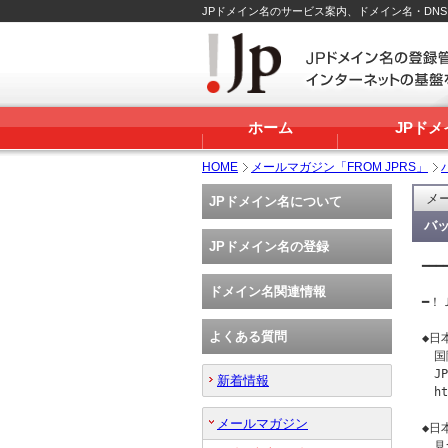
JPドメイン名のサービス案内、ドメイン名・DN
ホーム
JPド
HOME
メールマガジン「FROM JPRS」
メー
JPドメイン名について
バッ
JPドメイン名の登録
━━━
   
ドメイン名関連情報
━！Ｊ
よくある質問
◆日
　国
　J
新着情報
　ht
メールマガジン
◆日
　見