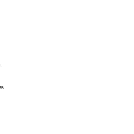
l

86
