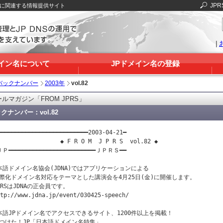
JPR
Sに関連する情報提供サイト
|
メイン名について
JPドメイン名の登録
バックナンバー
2003年
vol.82
ルマガジン「FROM JPRS」
クナンバー：vol.82
━━━━━━━━━━━━━━━━━━━━━━━━━━2003-04-21━

                  ◆ F R O M  J P R S  vol.82 ◆ 　　　　　　

Ｐ━━━━━━━━━━━━━━━━━━━━━━━━━ＪＰＲＳ━━

本語ドメイン名協会(JDNA)ではアプリケーションによる

際化ドメイン名対応をテーマとした講演会を4月25日(金)に開催します。

PRSはJDNAの正会員です。

tp://www.jdna.jp/event/030425-speech/

本語JPドメイン名でアクセスできるサイト、1200件以上を掲載！

つけた！JP「日本語ドメイン名特集」
