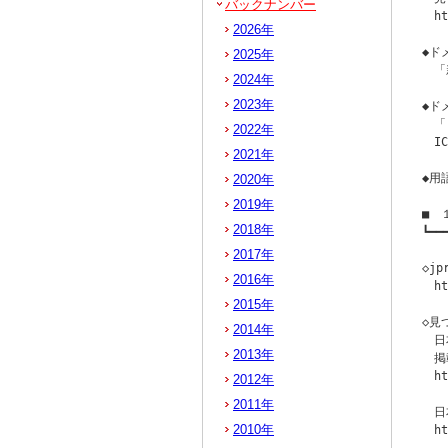
バックナンバー
　ht
2026年
◆ド
2025年
　「新
2024年
2023年
◆ド
　「
2022年
　I
2021年
◆用
2020年
2019年
■　
2018年
┗━━
　　
2017年
◇j
2016年
　ht
2015年
◇見
2014年
　日
2013年
　掲
　ht
2012年
2011年
　日
2010年
　ht