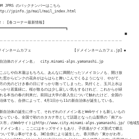
ROM JPRS のバックナンバーはこちら

tp://jpinfo.jp/mail/mail_index.html

２：【各コーナー最新情報】

━━━━━━━━━━━━━━━━━━━━━━━━━━━━━━━┓

　　　　　　　　　　　　　　　　　　　　 　 　                  ■

＿＿＿＿＿＿＿＿＿＿＿＿＿＿＿＿＿＿＿＿＿＿＿＿＿＿＿＿＿＿＿＿＿

メインネームカフェ                   【ドメインネームカフェ.jp】◆

治体のドメイン名」　city.minami-alps.yamanashi.jp

こぶしや白木蓮はもちろん、あんなに満開だったソメイヨシノも、開け放

た窓からピンクの花弁がはらはらと舞いこんでくるようになり、やがて、

方の光のどけき春の日にすっかり散ってしまった。気付くと、玉川上水は

っかり若葉緑に。桜が散るのは少し寂しい気もするけれど、これからが緑

れる本当の春の到来だ。前回は大学の新入生について触れたけど、全国の

治体でも、合併によって、4月1日から11の新自治体が誕生している。

新自治体の誕生に伴って、それぞれのドメイン名とWebサイトも新しいもの

なっている。全国で初のカタカナ市として話題となった山梨県の「南アル

市」のWebサイトはhttp://www.city.minami-alps.yamanashi.jp/ (地域型
Pドメイン名）。ここにはキッズサイトもあり、子供達がクイズ形式で郷土

ついて学ぶ事ができる。3町合併により誕生した、香川県の「東かがわ市」
