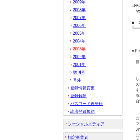
2009年
◎F
2008年
　ht
2007年
■　
2006年
┗━━
2005年
　　
＿＿
2004年
2003年
◆ド
2002年
「新自
2001年
増刊号
　　
　し
号外
　久
登録情報変更
　す
登録解除
　溢
　自
パスワード再発行
読者登録規約
　　
　に
ソーシャルメディア
　プス
　J
　に
指定事業者