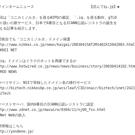
メインネームニュース　　　　　　　　　 　        【読んでね.jp】◆

回は「コニカミノルタ」を巡るWIPOの裁定、「.iq」を巡る動向、gTLD

り扱いの新サービス、日本で6番目となるICANN公認レジストラの誕生を

える記事を紹介します。

営統合でも「コニカミノルタ」ドメイン保護

tp://www.nikkei.co.jp/news/kaigai/20030415AT2M1402X15042003.html

KKEI NET

.iq』ドメインはイラクのネットを再建できるか

tp://www.hotwired.co.jp/news/news/business/story/20030414102.htm
RED NEWS

本ベリサイン、NSIで登録したドメイン名の移行サービス

tp://biztech.nikkeibp.co.jp/wcs/leaf/CID/onair/biztech/inet/2421
zTech

ァーストサーバ、国内6番目のICANN公認レジストラに認定

tp://www.zdnet.co.jp/macwire/0304/11/nj00_fsv.html

Net Webの鉄人

新情報はこちら

tp://yondene.jp/
