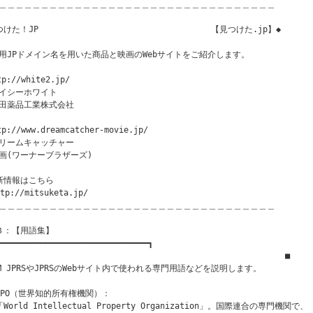
＿＿＿＿＿＿＿＿＿＿＿＿＿＿＿＿＿＿＿＿＿＿＿＿＿＿＿＿＿＿＿＿＿

つけた！JP　　　　　　　　　　　　　             【見つけた.jp】◆

用JPドメイン名を用いた商品と映画のWebサイトをご紹介します。

tp://white2.jp/

イシーホワイト

田薬品工業株式会社

tp://www.dreamcatcher-movie.jp/

リームキャッチャー

画(ワーナーブラザーズ)

新情報はこちら

tp://mitsuketa.jp/

＿＿＿＿＿＿＿＿＿＿＿＿＿＿＿＿＿＿＿＿＿＿＿＿＿＿＿＿＿＿＿＿＿

３：【用語集】　

━━━━━━━━━━━━━━━━━━━━━━━━━━━━━━━┓

　　　　　　　　　　　　　　　　　　　                          ■

OM JPRSやJPRSのWebサイト内で使われる専門用語などを説明します。

IPO（世界知的所有権機関）： 

World Intellectual Property Organization」。国際連合の専門機関で、
