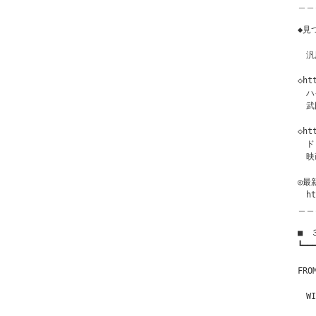
＿＿
◆見
　汎
◇ht
　ハ
　武
◇ht
　ド
　映
◎最
　ht
＿＿
■　
┗━━
　　
FR
　W
　 「