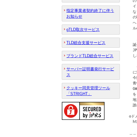
　の
　イ
指定事業者契約終了に伴う
　な
お知らせ
　のh
　へ
　ル
gTLD取次サービス
　　
TLD総合支援サービス
　誕
　J
ブランドTLD総合サービス
　し
　　
サーバー証明書発行サービ
　に
ス
　今
　青
クッキー同意管理ツール
　G
「STRIGHT」
　を
　地
　誰
◎ド
　ht
＿＿