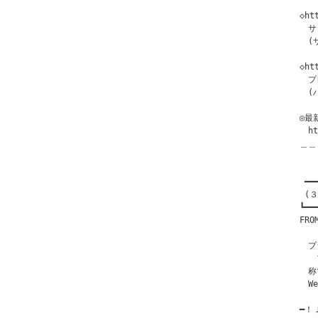
◇ht
　サ
　(
◇ht
　プ
　(
◎最
　ht
＿＿
 ━━
 (
┗━━
FR
　プ
　　
　称
　W
━！Ｊ