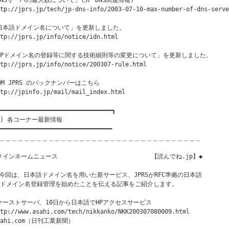
DNSサーバの最大数について」(JP DNS関連情報)

tp://jprs.jp/tech/jp-dns-info/2003-07-10-max-number-of-dns-serve
日本語ドメイン名について」を更新しました。

tp://jprs.jp/info/notice/idn.html

JPドメイン名の登録等に関する技術細則等の変更について」を更新しました。

tp://jprs.jp/info/notice/200307-rule.html

ROM JPRS のバックナンバーはこちら

tp://jpinfo.jp/mail/mail_index.html

━━━━━━━━━━━━━━━━━━━━━━━━━━━━━━━━┓

２) 各コーナー最新情報

━━━━━━━━━━━━━━━━━━━━━━━━━━━━━━━━

＿＿＿＿＿＿＿＿＿＿＿＿＿＿＿＿＿＿＿＿＿＿＿＿＿＿＿＿＿＿＿＿＿

メインネームニュース　　　　　　　　　 　        【読んでね.jp】◆

今回は、日本語ドメイン名を用いた新サービス、JPRSがRFC準拠の日本語

Pドメイン名登録管理を始めたことを伝える記事をご紹介します。

ァーストサーバ、10日から日本語でHPアクセスサービス

tp://www.asahi.com/tech/nikkanko/NKK200307080009.html 

sahi.com（日刊工業新聞） 
