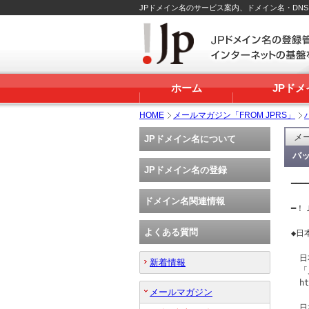
JPドメイン名のサービス案内、ドメイン名・DN
ホーム
JPド
HOME
メールマガジン「FROM JPRS」
メー
JPドメイン名について
バッ
JPドメイン名の登録
━━━
   
ドメイン名関連情報
━！Ｊ
よくある質問
◆日
　日
新着情報
　「
　ht
メールマガジン
　日