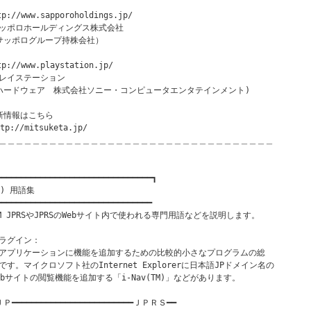
tp://www.sapporoholdings.jp/

ッポロホールディングス株式会社

サッポログループ持株会社）

tp://www.playstation.jp/

レイステーション

ハードウェア　株式会社ソニー・コンピュータエンタテインメント) 

新情報はこちら

tp://mitsuketa.jp/

＿＿＿＿＿＿＿＿＿＿＿＿＿＿＿＿＿＿＿＿＿＿＿＿＿＿＿＿＿＿＿＿＿

━━━━━━━━━━━━━━━━━━━━━━━━━━━━━━━━┓

３) 用語集　

━━━━━━━━━━━━━━━━━━━━━━━━━━━━━━━━

OM JPRSやJPRSのWebサイト内で使われる専門用語などを説明します。

ラグイン： 

アプリケーションに機能を追加するための比較的小さなプログラムの総

です。マイクロソフト社のInternet Explorerに日本語JPドメイン名の

ebサイトの閲覧機能を追加する「i-Nav(TM)」などがあります。

Ｐ━━━━━━━━━━━━━━━━━━━━━━━━━ＪＰＲＳ━━
