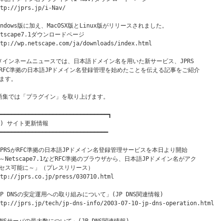
tp://jprs.jp/i-Nav/

indows版に加え、MacOSX版とLinux版がリリースされました。

etscape7.1ダウンロードページ

tp://wp.netscape.com/ja/downloads/index.html

メインネームニュースでは、日本語ドメイン名を用いた新サービス、JPRS

RFC準拠の日本語JPドメイン名登録管理を始めたことを伝える記事をご紹介

ます。

語集では「プラグイン」を取り上げます。

━━━━━━━━━━━━━━━━━━━━━━━━━━━━━━━━┓

１) サイト更新情報

━━━━━━━━━━━━━━━━━━━━━━━━━━━━━━━━

JPRSがRFC準拠の日本語JPドメイン名登録管理サービスを本日より開始

～Netscape7.1などRFC準拠のブラウザから、日本語JPドメイン名がアク

セス可能に～」（プレスリリース）

tp://jprs.co.jp/press/030710.html

JP DNSの安定運用への取り組みについて」(JP DNS関連情報)

tp://jprs.jp/tech/jp-dns-info/2003-07-10-jp-dns-operation.html
