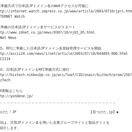
FC準拠方式で日本語JPドメイン名のWebアクセスが可能に

tp://internet.watch.impress.co.jp/www/article/2003/0710/jprs.htm

TERNET Watch 

FC準拠の日本語JPドメイン名サービスがスタート

tp://www.zdnet.co.jp/news/0307/10/njbt_05.html

Net News 

PRS、RFCに準拠した日本語JPドメイン名登録管理サービスを開始

tp://ascii24.com/news/i/net/article/2003/07/10/644893-000.html

CII24

PRS、日本語JPドメインをRFC準拠方式に移行

tp://biztech.nikkeibp.co.jp/wcs/leaf/CID/onair/biztech/prom/2567
zTech

新情報はこちら

tp://yondene.jp/

＿＿＿＿＿＿＿＿＿＿＿＿＿＿＿＿＿＿＿＿＿＿＿＿＿＿＿＿＿＿＿＿＿

つけた！JP　　　　　　　　　　　　　             【見つけた.jp】◆

回は、汎用JPドメイン名を用いた企業グループサイトと製品サイトを

紹介します。
