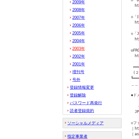
◇「
2009年
　ht
2008年
◇「
2007年
　ht
2006年
2005年
◇「
　ht
2004年
2003年
◎F
　ht
2002年
2001年
 ━━
増刊号
 (
┗━━
号外
＿＿
登録情報変更
登録解除
◆ド
パスワード再発行
　　
読者登録規約
　J
ソーシャルメディア
◇フ
｜ht
｜a
指定事業者