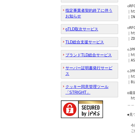
◇R
指定事業者契約終了に伴う
｜ht
お知らせ
｜IN
◇R
gTLD取次サービス
｜ht
｜ZD
TLD総合支援サービス
◇J
ブランドTLD総合サービス
｜ht
｜AS
サーバー証明書発行サービ
◇J
ス
｜ht
｜Bi
クッキー同意管理ツール
「STRIGHT」
◎最
　ht
＿＿
◆見
　今
　ご