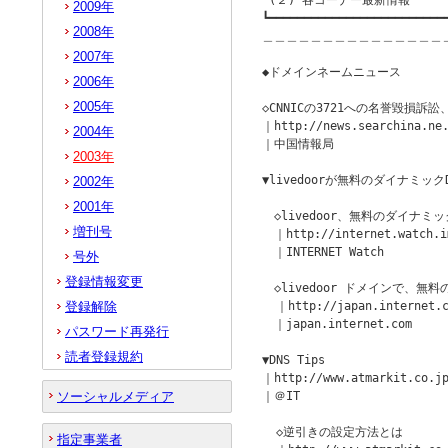
 (２) 各コーナー最新情報

2009年
┗━━━━━━━━━━━━━━━━━━━━━━━━━━
2008年
＿＿＿＿＿＿＿＿＿＿＿＿＿＿＿
2007年
◆ドメインネームニュース　　　　　　
2006年
2005年
◇CNNICの3721への名誉毀損訴訟
｜http://news.searchina.ne.
2004年
｜中国情報局

2003年
▼livedoorが無料のダイナミック
2002年
2001年
　◇livedoor、無料のダイナミッ
増刊号
　｜http://internet.watch.im
　｜INTERNET Watch

号外
登録情報変更
　◇livedoor ドメインで、無料
登録解除
  ｜http://japan.internet.c
　｜japan.internet.com

パスワード再発行
読者登録規約
▼DNS Tips

｜http://www.atmarkit.co.jp
ソーシャルメディア
｜＠IT

  ◇逆引きの設定方法とは

指定事業者