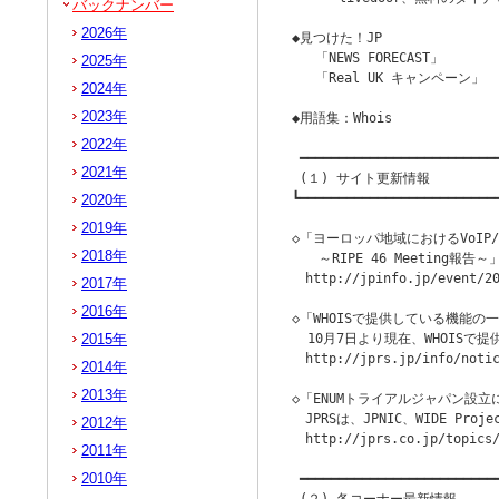
バックナンバー
                        
2026年
◆見つけた！JP

   「NEWS FORECAST」

2025年
   「Real UK キャンペーン」

2024年
2023年
◆用語集：Whois

2022年
 ━━━━━━━━━━━━━━━━━━━━━━━━━━
2021年
 (１) サイト更新情報

┗━━━━━━━━━━━━━━━━━━━━━━━━━━
2020年
2019年
◇「ヨーロッパ地域におけるVoIP/
2018年
　　～RIPE 46 Meeting報告～」[
　http://jpinfo.jp/event/20
2017年
2016年
◇「WHOISで提供している機能の一部
2015年
  10月7日より現在、WHOIS
　http://jprs.jp/info/notic
2014年
2013年
◇「ENUMトライアルジャパン設立につい
　JPRSは、JPNIC、WIDE P
2012年
　http://jprs.co.jp/topics/
2011年
2010年
 ━━━━━━━━━━━━━━━━━━━━━━━━━━