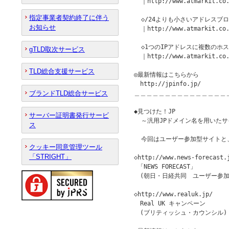
  ｜http://www.atmarkit.co.
指定事業者契約終了に伴う
  ◇/24よりも小さいアドレスブ
お知らせ
  ｜http://www.atmarkit.co.
  ◇1つのIPアドレスに複数のホ
gTLD取次サービス
  ｜http://www.atmarkit.co.
TLD総合支援サービス
◎最新情報はこちらから

　http://jpinfo.jp/

ブランドTLD総合サービス
＿＿＿＿＿＿＿＿＿＿＿＿＿＿＿
◆見つけた！JP　　　　　　　　　　　
サーバー証明書発行サービ
  ～汎用JPドメイン名を用いたサ
ス
  今回はユーザー参加型サイトと
クッキー同意管理ツール
「STRIGHT」
◇http://www.news-forecast.j
 「NEWS FORECAST」

　(朝日・日経共同　ユーザー参加
◇http://www.realuk.jp/

　Real UK キャンペーン

　(ブリティッシュ・カウンシル)
