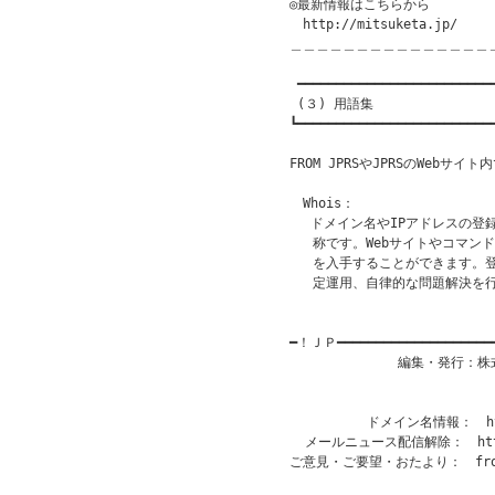
◎最新情報はこちらから

　http://mitsuketa.jp/

＿＿＿＿＿＿＿＿＿＿＿＿＿＿＿
 ━━━━━━━━━━━━━━━━━━━━━━━━━━
 (３) 用語集　

┗━━━━━━━━━━━━━━━━━━━━━━━━━━
FROM JPRSやJPRSのWebサ
　Whois：

　 ドメイン名やIPアドレスの登
   称です。Webサイトやコマン
   を入手することができます。
   定運用、自律的な問題解決を
━！ＪＰ━━━━━━━━━━━━━━━━━━━
              編集・発行
                           
                       
          ドメイン名情報：　http
  メールニュース配信解除：　http:/
ご意見・ご要望・おたより：　from@