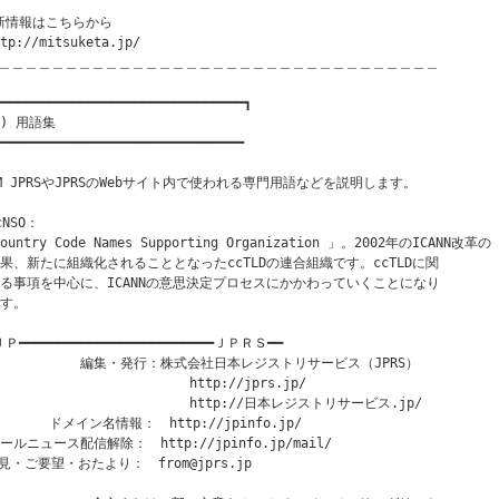
新情報はこちらから

tp://mitsuketa.jp/

＿＿＿＿＿＿＿＿＿＿＿＿＿＿＿＿＿＿＿＿＿＿＿＿＿＿＿＿＿＿＿＿＿

━━━━━━━━━━━━━━━━━━━━━━━━━━━━━━━━┓

３) 用語集　

━━━━━━━━━━━━━━━━━━━━━━━━━━━━━━━━

OM JPRSやJPRSのWebサイト内で使われる専門用語などを説明します。

cNSO：

ountry Code Names Supporting Organization 」。2002年のICANN改革の

結果、新たに組織化されることとなったccTLDの連合組織です。ccTLDに関

する事項を中心に、ICANNの意思決定プロセスにかかわっていくことになり

す。 

Ｐ━━━━━━━━━━━━━━━━━━━━━━━━━ＪＰＲＳ━━

            編集・発行：株式会社日本レジストリサービス（JPRS）　

                         http://jprs.jp/

                         http://日本レジストリサービス.jp/

       ドメイン名情報：　http://jpinfo.jp/

ールニュース配信解除：　http://jpinfo.jp/mail/

見・ご要望・おたより：　from@jprs.jp
