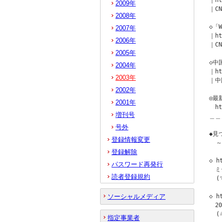
｜ht
2009年
｜CN
2008年
◇「
2007年
｜ht
2006年
｜CN
2005年
◇中
2004年
｜ht
2003年
｜中
2002年
◎最
2001年
　ht
増刊号
＿＿
号外
◆見
登録情報変更
  
登録解除
◇ h
パスワード再発行
　ミ
読者登録規約
  
ソーシャルメディア
◇ h
　2
  
指定事業者