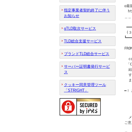
◎最
指定事業者契約終了に伴う
　ht
お知らせ
＿＿
 ━━
gTLD取次サービス
 (
┗━━
TLD総合支援サービス
FR
ブランドTLD総合サービス
  c
 「C
サーバー証明書発行サービ
  
ス
  
  ま
クッキー同意管理ツール
「STRIGHT」
━！Ｊ
  
   
   
   
  メ
ご意