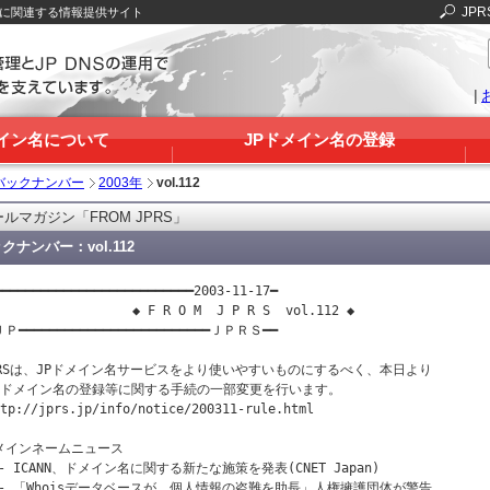
JPR
Sに関連する情報提供サイト
|
メイン名について
JPドメイン名の登録
バックナンバー
2003年
vol.112
ルマガジン「FROM JPRS」
クナンバー：vol.112
━━━━━━━━━━━━━━━━━━━━━━━━━━2003-11-17━

                  ◆ F R O M  J P R S  vol.112 ◆

Ｐ━━━━━━━━━━━━━━━━━━━━━━━━━ＪＰＲＳ━━

PRSは、JPドメイン名サービスをより使いやすいものにするべく、本日より

Pドメイン名の登録等に関する手続の一部変更を行います。

tp://jprs.jp/info/notice/200311-rule.html

メインネームニュース

- ICANN、ドメイン名に関する新たな施策を発表(CNET Japan)

- 「Whoisデータベースが、個人情報の盗難を助長」人権擁護団体が警告
