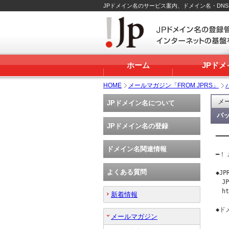
JPドメイン名のサービス案内、ドメイン名・DN
ホーム
JPド
HOME
メールマガジン「FROM JPRS」
メー
JPドメイン名について
バッ
JPドメイン名の登録
━━━
   
ドメイン名関連情報
━！Ｊ
よくある質問
◆J
　J
　ht
新着情報
◆ド
メールマガジン
　　
　　