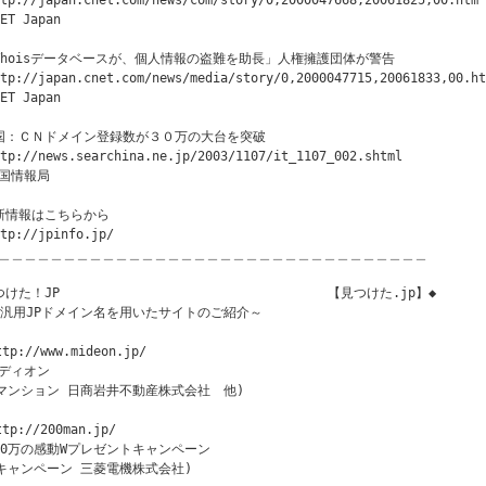
tp://japan.cnet.com/news/com/story/0,2000047668,20061825,00.htm

ET Japan

Whoisデータベースが、個人情報の盗難を助長」人権擁護団体が警告

tp://japan.cnet.com/news/media/story/0,2000047715,20061833,00.ht
ET Japan 

国：ＣＮドメイン登録数が３０万の大台を突破

tp://news.searchina.ne.jp/2003/1107/it_1107_002.shtml

国情報局 

新情報はこちらから

tp://jpinfo.jp/

＿＿＿＿＿＿＿＿＿＿＿＿＿＿＿＿＿＿＿＿＿＿＿＿＿＿＿＿＿＿＿＿＿

つけた！JP　　　　　　　　　　　　　             【見つけた.jp】◆

～汎用JPドメイン名を用いたサイトのご紹介～

ttp://www.mideon.jp/ 

ディオン

(マンション 日商岩井不動産株式会社　他) 

ttp://200man.jp/

00万の感動Wプレゼントキャンペーン

(キャンペーン 三菱電機株式会社)
