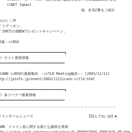
    (CNET Japan) 

                                        他、全3記事をご紹介 

つけた！JP

 「ミディオン」

 「200万の感動Wプレゼントキャンペーン」

集：ccNSO 

━━━━━━━━━━━━━━━━━━━━━━━━━━━━━━━━┓

１) サイト更新情報

━━━━━━━━━━━━━━━━━━━━━━━━━━━━━━━━

CANN ccNSOの最新動向 ～ccTLD Meeting報告～」[2003/11/11] 

tp://jpinfo.jp/event/2003/1111icann-cctld.html

━━━━━━━━━━━━━━━━━━━━━━━━━━━━━━━━┓

２) 各コーナー最新情報

━━━━━━━━━━━━━━━━━━━━━━━━━━━━━━━━

＿＿＿＿＿＿＿＿＿＿＿＿＿＿＿＿＿＿＿＿＿＿＿＿＿＿＿＿＿＿＿＿＿

メインネームニュース　　　　　　　　　 　        【読んでね.jp】◆

CANN、ドメイン名に関する新たな施策を発表
