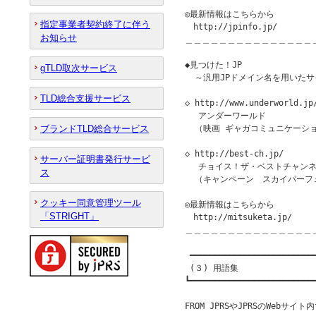
◎最新情報はこちらから

指定事業者契約終了に伴う
　http://jpinfo.jp/

お知らせ
＿＿＿＿＿＿＿＿＿＿＿＿＿＿＿
◆見つけた！JP　　　　　　　　　　　
gTLD取次サービス
  ～汎用JPドメイン名を用いたサ
TLD総合支援サービス
◇ http://www.underworld.jp/
 　アンダーワールド

ブランドTLD総合サービス
  （映画 ギャガコミュニケーショ
◇ http://best-ch.jp/

サーバー証明書発行サービ
 　チョイス！ザ・ベストチャンネ
ス
  （キャンペーン　スカイパーフェ
クッキー同意管理ツール
◎最新情報はこちらから

「STRIGHT」
　http://mitsuketa.jp/

＿＿＿＿＿＿＿＿＿＿＿＿＿＿＿
 ━━━━━━━━━━━━━━━━━━━━━━━━━━
 (３) 用語集　

┗━━━━━━━━━━━━━━━━━━━━━━━━━━
FROM JPRSやJPRSのWebサ