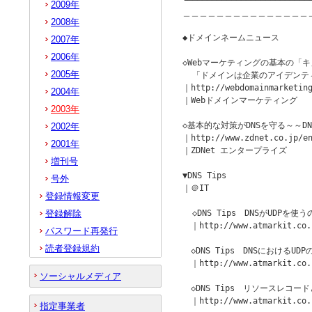
┗━━━━━━━━━━━━━━━━━━━━━━━━━━
2009年
＿＿＿＿＿＿＿＿＿＿＿＿＿＿＿
2008年
◆ドメインネームニュース　　　　　　
2007年
2006年
◇Webマーケティングの基本の「キ
2005年
  「ドメインは企業のアイデンテ
｜http://webdomainmarketing
2004年
｜Webドメインマーケティング

2003年
◇基本的な対策がDNSを守る～～DN
2002年
｜http://www.zdnet.co.jp/en
2001年
｜ZDNet エンタープライズ

増刊号
▼DNS Tips

号外
｜＠IT

登録情報変更
登録解除
  ◇DNS Tips　DNSがUDPを
　｜http://www.atmarkit.co.j
パスワード再発行
読者登録規約
　◇DNS Tips　DNSにおけるUD
　｜http://www.atmarkit.co.j
ソーシャルメディア
　◇DNS Tips　リソースレコード
　｜http://www.atmarkit.co.j
指定事業者