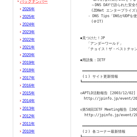
バックナンバー
　　　～DNS DAYで語られた安全
2026年
　　　(ZDNet エンタープライズ）
 　 - DNS Tips「DNSがUD
2025年
　　　(＠IT)

2024年
                        
2023年
◆見つけた！JP

2022年
   「アンダーワールド」

2021年
   「チョイス！ザ・ベストチャ
2020年
◆用語集：IETF

2019年
2018年
 ━━━━━━━━━━━━━━━━━━━━━━━━━━
 (１) サイト更新情報

2017年
┗━━━━━━━━━━━━━━━━━━━━━━━━━━
2016年
2015年
◇APTLD活動報告 [2003/12/02] 
　http://jpinfo.jp/event/20
2014年
2013年
◇第58回IETF Meeting報告 [2003
  http://jpinfo.jp/event/20
2012年
2011年
 ━━━━━━━━━━━━━━━━━━━━━━━━━━
2010年
 (２) 各コーナー最新情報
