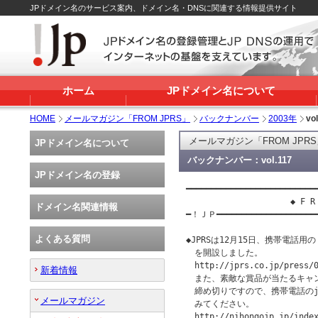
JPドメイン名のサービス案内、ドメイン名・DNSに関連する情報提供サイト
ホーム
JPドメイン名について
HOME
メールマガジン「FROM JPRS」
バックナンバー
2003年
vo
メールマガジン「FROM JPR
JPドメイン名について
バックナンバー：vol.117
JPドメイン名の登録
━━━━━━━━━━━━━━━━━━━━━━━━━━━
                     ◆ F 
ドメイン名関連情報
━！ＪＰ━━━━━━━━━━━━━━━━━━━
よくある質問
◆JPRSは12月15日、携帯電話用の「
　を開設しました。　

　http://jprs.co.jp/press/0
新着情報
　また、素敵な賞品が当たるキャン
　締め切りですので、携帯電話のja
メールマガジン
　みてください。

　http://nihongojp.jp/index