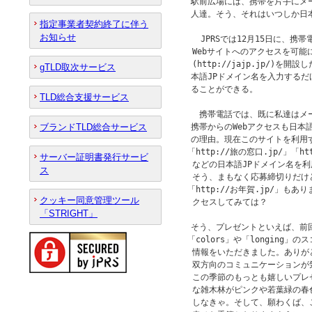
　駅前広場には、携帯を片手にメー
　人達。そう、それはいつしか日本
指定事業者契約終了に伴う
お知らせ
　  JPRSでは12月15日に、携
  Webサイトへのアクセスを可能に
  (http://jajp.jp/)
gTLD取次サービス
　本語JPドメイン名を入力するだ
　ることができる。

TLD総合支援サービス
　　携帯電話では、既に私達はメ
ブランドTLD総合サービス
　携帯からのWebアクセスも日本
　の理由。現在このサイトを利用すると
 「http://旅の窓口.jp/」「ht
サーバー証明書発行サービ
  などの日本語JPドメイン名を
ス
  そう、まもなく応募締切りだけ
 「http://お年賀.jp/」も
クッキー同意管理ツール
  クセスしてみては？

「STRIGHT」
　そう、プレゼントといえば、前
 「colors」や「longing
  情報をいただきました。ありが
  双方向のコミュニケーションが
  この季節のもっとも嬉しいプレ
  な雑木林がピンクや若葉緑の春色
  しなきゃ。そして、願わくば、