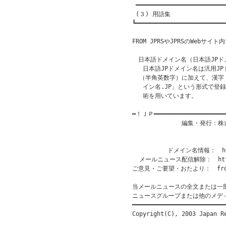
 ━━━━━━━━━━━━━━━━━━━━━━━━━━
 (３) 用語集　

┗━━━━━━━━━━━━━━━━━━━━━━━━━━
FROM JPRSやJPRSのWebサ
　日本語ドメイン名（日本語JPドメ
   日本語JPドメイン名は汎用JP
  （半角英数字）に加えて、漢字
   イン名.JP」という形式で登
   術を用いています。

━！ＪＰ━━━━━━━━━━━━━━━━━━━
              編集・発行
                           
                       
          ドメイン名情報：　http
  メールニュース配信解除：　http:/
ご意見・ご要望・おたより：　from@
当メールニュースの全文または一
ニュースグループまたは他のメデ
━━━━━━━━━━━━━━━━━━━━━━━━━━━