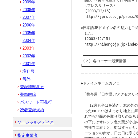
　開設 ～携帯電話から日本語JPド
2009年
  (プレスリリース)

2008年
  [2003/12/15]

　http://jprs.co.jp/press/0
2007年
2006年
◇日本語JPドメイン名の魅力をご紹
2005年
　した。

　[2003/12/15]

2004年
　http://nihongojp.jp/index
2003年
 ━━━━━━━━━━━━━━━━━━━━━━━━━━
2002年
 (２) 各コーナー最新情報

2001年
┗━━━━━━━━━━━━━━━━━━━━━━━━━━
増刊号
＿＿＿＿＿＿＿＿＿＿＿＿＿＿＿
号外
◆ドメインネームカフェ　　　　　　
登録情報変更
登録解除
 「携帯用『日本語JPアクセスサイト』開
パスワード再発行
    12月も半ばを過ぎ、窓の外
読者登録規約
　ったcolorsはすっかり地上に
　れでも地面の色取り取りの落ち
ソーシャルメディア
　の下にはオレンジ色の葉が小山
　吉祥寺に着くと、街はすっかり
　ーションの赤が、日に日に寒く
指定事業者