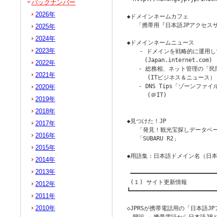
バックナンバー
2026年
◆ドメインネームカフェ

　 「携帯用『日本語JPアクセスサ
2025年
2024年
◆ドメインネームニュース

2023年
 　 - ドメインを戦略的に運用
　　　(Japan.internet.com)

2022年
　　- 総務相、ネット管理の「民
2021年
      (ITビジネス＆ニュース）

　　- DNS Tips「ゾーンファ
2020年
      (＠IT)

2019年
                        
2018年
◆見つけた！JP

2017年
   「発見！観光宝探しデータベー
2016年
   「SUBARU R2」

2015年
◆用語集：日本語ドメイン名（日本
2014年
2013年
 ━━━━━━━━━━━━━━━━━━━━━━━━━━
 (１) サイト更新情報

2012年
┗━━━━━━━━━━━━━━━━━━━━━━━━━━
2011年
2010年
◇JPRSが携帯電話用の「日本語JPアク