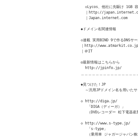
  ◇Lycos、他社に先駆け 1GB
  ｜http://japan.internet.c
  ｜Japan.internet.com 

◆ドメイン名関連情報

◇連載 実用BIND 9で作るDNSサ
｜http://www.atmarkit.co.jp
｜＠IT 

◎最新情報はこちらから

  http://jpinfo.jp/

＿＿＿＿＿＿＿＿＿＿＿＿＿＿＿
◆見つけた！JP               
  ～汎用JPドメイン名を用いたサ
◇ http://diga.jp/

   「DIGA（ディーガ）」

   （DVDレコーダー 松下電器産
◇ http://www.s-type.jp/

   「s-type」

   （乗用車 ジャガージャパン株