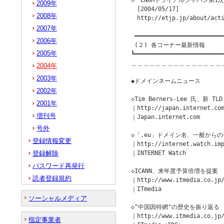
◇「ENUMトライアルジャパン第1
2009年
　[2004/05/17]

2008年
　http://etjp.jp/about/acti
2007年
 ━━━━━━━━━━━━━━━━━━━━━━━━━━
2006年
 (２) 各コーナー最新情報

2005年
┗━━━━━━━━━━━━━━━━━━━━━━━━━━
＿＿＿＿＿＿＿＿＿＿＿＿＿＿＿
2004年
2003年
◆ドメインネームニュース         
2002年
◇Tim Berners-Lee 氏、新 
2001年
｜http://japan.internet.com
増刊号
｜Japan.internet.com 

号外
◇「.eu」ドメイン名、一般からの登
登録情報変更
｜http://internet.watch.imp
登録解除
｜INTERNET Watch 

パスワード再発行
◇ICANN、来年度予算倍増を提案

読者登録規約
｜http://www.itmedia.co.jp/
｜ITmedia 

ソーシャルメディア
◇"中国因特網"の歴史を振り返る

｜http://www.itmedia.co.jp/
指定事業者