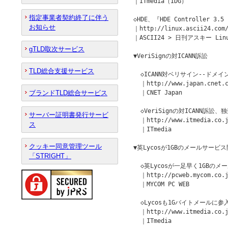
｜ITmedia（IDG）

指定事業者契約終了に伴う
◇HDE、『HDE Controller 3.5
お知らせ
｜http://linux.ascii24.com/
｜ASCII24 > 日刊アスキー Linu
gTLD取次サービス
▼VeriSignの対ICANN訴訟

TLD総合支援サービス
  ◇ICANN対ベリサイン--ドメ
  ｜http://www.japan.cnet.c
ブランドTLD総合サービス
  ｜CNET Japan 

  ◇VeriSignの対ICANN訴
サーバー証明書発行サービ
  ｜http://www.itmedia.co.j
ス
  ｜ITmedia 

クッキー同意管理ツール
▼英Lycosが1GBのメールサービス
「STRIGHT」
  ◇英Lycosが一足早く1GBのメ
  ｜http://pcweb.mycom.co.j
  ｜MYCOM PC WEB 

  ◇Lycosも1Gバイトメールに参入
  ｜http://www.itmedia.co.j
  ｜ITmedia 
