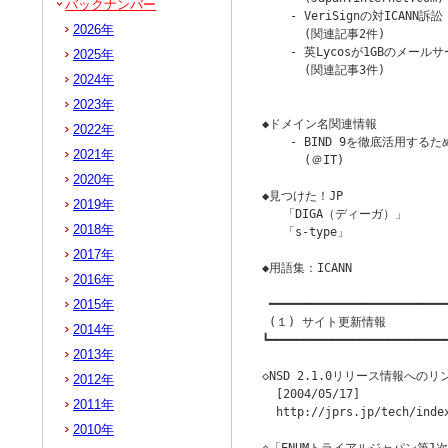
バックナンバー
    - VeriSignの対ICANN訴訟

2026年
      (関連記事2件)

    - 英Lycosが1GBのメール
2025年
      (関連記事3件)

2024年
                        
2023年
◆ドメイン名関連情報

2022年
    - BIND 9を徹底活用するため
2021年
      (＠IT)

2020年
◆見つけた！JP

2019年
   「DIGA（ディーガ）」

2018年
   「s-type」

2017年
◆用語集：ICANN

2016年
2015年
 ━━━━━━━━━━━━━━━━━━━━━━━━━━
 (１) サイト更新情報

2014年
┗━━━━━━━━━━━━━━━━━━━━━━━━━━
2013年
◇NSD 2.1.0リリース情報への
2012年
  [2004/05/17]

2011年
  http://jprs.jp/tech/index
2010年