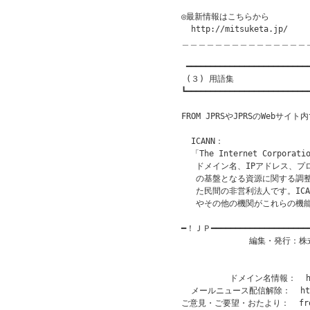
◎最新情報はこちらから

  http://mitsuketa.jp/

＿＿＿＿＿＿＿＿＿＿＿＿＿＿＿
 ━━━━━━━━━━━━━━━━━━━━━━━━━━
 (３) 用語集

┗━━━━━━━━━━━━━━━━━━━━━━━━━━
FROM JPRSやJPRSのWebサ
  ICANN：

  「The Internet Corporatio
   ドメイン名、IPアドレス、
   の基盤となる資源に関する調整
   た民間の非営利法人です。ICA
   やその他の機関がこれらの機
━！ＪＰ━━━━━━━━━━━━━━━━━━━
              編集・発行
                           
                       
          ドメイン名情報：  htt
  メールニュース配信解除：  http:/
ご意見・ご要望・おたより：  from@