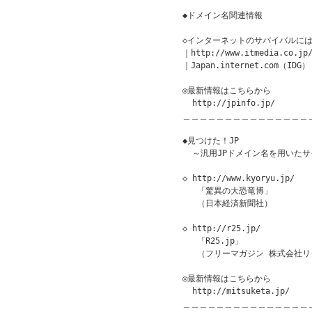
◆ドメイン名関連情報

◇インターネットのサバイバルには
｜http://www.itmedia.co.jp/
｜Japan.internet.com（IDG）

◎最新情報はこちらから

  http://jpinfo.jp/

＿＿＿＿＿＿＿＿＿＿＿＿＿＿＿
◆見つけた！JP               
  ～汎用JPドメイン名を用いたサ
◇ http://www.kyoryu.jp/

   「驚異の大恐竜博」

   （日本経済新聞社）

◇ http://r25.jp/

   「R25.jp」

   （フリーマガジン 株式会社リ
◎最新情報はこちらから

  http://mitsuketa.jp/

＿＿＿＿＿＿＿＿＿＿＿＿＿＿＿