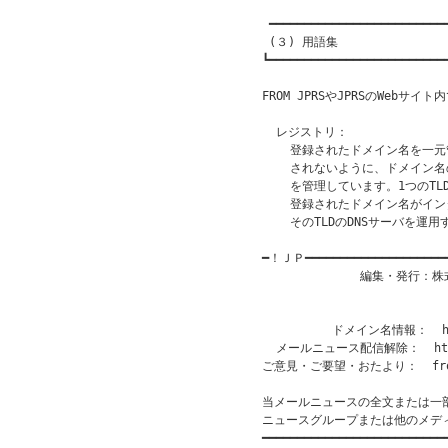
 ━━━━━━━━━━━━━━━━━━━━━━━━━━
 (３) 用語集

┗━━━━━━━━━━━━━━━━━━━━━━━━━━
FROM JPRSやJPRSのWebサ
  レジストリ：

    登録されたドメイン名を一
    されないように、ドメイン
    を管理しています。1つのT
    登録されたドメイン名がイ
    そのTLDのDNSサーバを
━！ＪＰ━━━━━━━━━━━━━━━━━━━
              編集・発行
                           
                       
          ドメイン名情報：  htt
  メールニュース配信解除：  http:/
ご意見・ご要望・おたより：  from@
当メールニュースの全文または一
ニュースグループまたは他のメデ
━━━━━━━━━━━━━━━━━━━━━━━━━━━