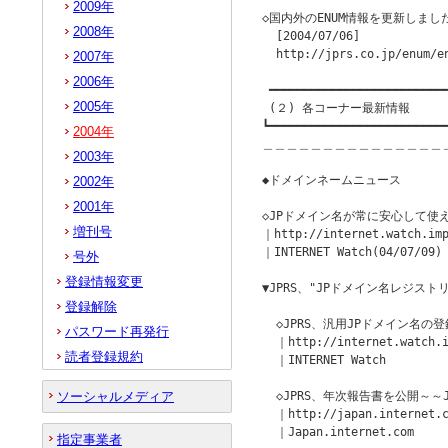
2009年
◇国内外のENUM情報を更新しました
2008年
  [2004/07/06]

  http://jprs.co.jp/enum/en
2007年
2006年
 ━━━━━━━━━━━━━━━━━━━━━━━━━━
2005年
 (２) 各コーナー最新情報

┗━━━━━━━━━━━━━━━━━━━━━━━━━━
2004年
＿＿＿＿＿＿＿＿＿＿＿＿＿＿＿
2003年
◆ドメインネームニュース         
2002年
2001年
◇JPドメイン名が常に安心して使え
増刊号
｜http://internet.watch.imp
｜INTERNET Watch(04/07/09)

号外
登録情報変更
▼JPRS、"JPドメイン名レジスト
登録解除
  ◇JPRS、汎用JPドメイン名の
パスワード再発行
  ｜http://internet.watch.i
読者登録規約
  ｜INTERNET Watch

ソーシャルメディア
  ◇JPRS、年次報告書を公開～～
  ｜http://japan.internet.c
  ｜Japan.internet.com

指定事業者