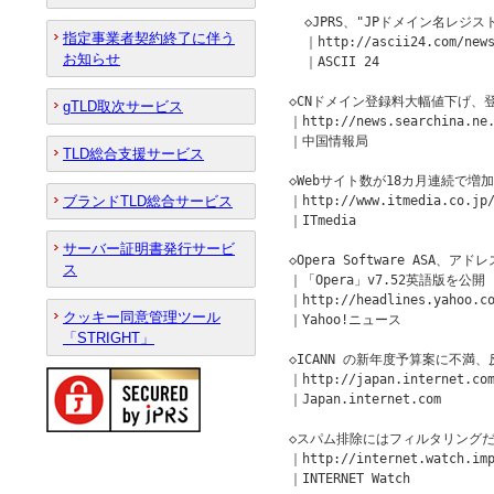
  ◇JPRS、"JPドメイン名レジス
指定事業者契約終了に伴う
  ｜http://ascii24.com/news
お知らせ
  ｜ASCII 24

◇CNドメイン登録料大幅値下げ、登
gTLD取次サービス
｜http://news.searchina.ne.
｜中国情報局

TLD総合支援サービス
◇Webサイト数が18カ月連続で増加、
ブランドTLD総合サービス
｜http://www.itmedia.co.jp/
｜ITmedia

サーバー証明書発行サービ
◇Opera Software ASA、ア
ス
｜「Opera」v7.52英語版を公開

｜http://headlines.yahoo.co
クッキー同意管理ツール
｜Yahoo!ニュース 

「STRIGHT」
◇ICANN の新年度予算案に不満、
｜http://japan.internet.com
｜Japan.internet.com

◇スパム排除にはフィルタリングだ
｜http://internet.watch.imp
｜INTERNET Watch
