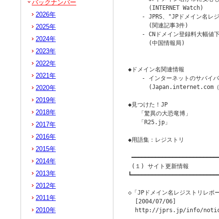
バックナンバー
      (INTERNET Watch)

2026年
    - JPRS、"JPドメイン名
      (関連記事3件)

2025年
    - CNドメイン登録料大幅値
2024年
      (中国情報局)

2023年
                        
2022年
◆ドメイン名関連情報

2021年
    - インターネットのサバイ
      (Japan.internet.com（
2020年
2019年
◆見つけた！JP

2018年
   「驚異の大恐竜博」

   「R25.jp」

2017年
2016年
◆用語集：レジストリ

2015年
 ━━━━━━━━━━━━━━━━━━━━━━━━━━
2014年
 (１) サイト更新情報

2013年
┗━━━━━━━━━━━━━━━━━━━━━━━━━━
2012年
◇「JPドメイン名レジストリレポ
2011年
  [2004/07/06]

2010年
  http://jprs.jp/info/notic