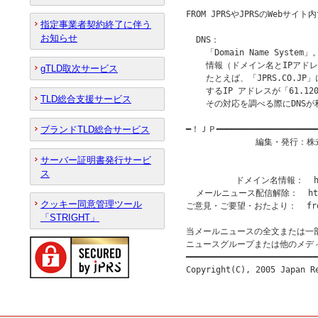
FROM JPRSやJPRSのWebサ
指定事業者契約終了に伴う
お知らせ
  DNS：

    「Domain Name Sy
    情報（ドメイン名とIPアド
gTLD取次サービス
    たとえば、「JPRS.CO.JP
    するIP アドレスが「61.1
TLD総合支援サービス
    その対応を調べる際にDNSが
ブランドTLD総合サービス
━！ＪＰ━━━━━━━━━━━━━━━━━━━
              編集・発行
                           
サーバー証明書発行サービ
                       
ス
          ドメイン名情報：  htt
  メールニュース配信解除：  http:/
クッキー同意管理ツール
ご意見・ご要望・おたより：  from@
「STRIGHT」
当メールニュースの全文または一
ニュースグループまたは他のメデ
━━━━━━━━━━━━━━━━━━━━━━━━━━━