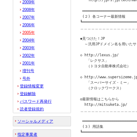
    http://jprs.jp/tech/ma
2009年
2008年
 ━━━━━━━━━━━━━━━━━━━━━━━━━━
 (２) 各コーナー最新情報

2007年
┗━━━━━━━━━━━━━━━━━━━━━━━━━━
2006年
＿＿＿＿＿＿＿＿＿＿＿＿＿＿＿
2005年
◆見つけた！JP               
2004年
  ～汎用JPドメイン名を用いたサ
2003年
◇ http://lexus.jp/

2002年
   「レクサス」

2001年
   （トヨタ自動車株式会社）

増刊号
◇ http://www.supersizeme.jp
号外
   「スーパーサイズ・ミー」

登録情報変更
   （クロックワークス）

登録解除
◎最新情報はこちらから

パスワード再発行
  http://mitsuketa.jp/

読者登録規約
＿＿＿＿＿＿＿＿＿＿＿＿＿＿＿
ソーシャルメディア
 ━━━━━━━━━━━━━━━━━━━━━━━━━━
 (３) 用語集

┗━━━━━━━━━━━━━━━━━━━━━━━━━━
指定事業者