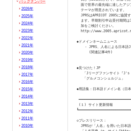
バックナンバー
  面で世界の最先端に達したアジ
2026年
  テーマが用意されています。

  JPRSはAPRICOT 2005
2025年
  ます。早期割引申込受付期間は1月
2024年
  加をご検討ください。

2023年
  http://www.2005.apricot.n
2022年
◆ドメインネームニュース

2021年
    - JPRS、人名による日本
      (関連記事4件)

2020年
                        
2019年
2018年
◆見つけた！JP

   「Jリーグファンサイト『J's G
2017年
   「グルメコンシェルジュ」

2016年
2015年
◆用語集：日本語ドメイン名（日本
2014年
 ━━━━━━━━━━━━━━━━━━━━━━━━━━
2013年
 (１) サイト更新情報

┗━━━━━━━━━━━━━━━━━━━━━━━━━━
2012年
2011年
◇プレスリリース：

2010年
  JPRSが「人名」を用いた日本