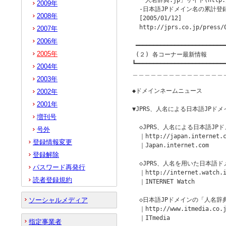
  「人名辞典.jp」サイト(http:
2009年
  ‐日本語JPドメイン名の累計登録
2008年
  [2005/01/12]

  http://jprs.co.jp/press/0
2007年
2006年
 ━━━━━━━━━━━━━━━━━━━━━━━━━━
2005年
 (２) 各コーナー最新情報

┗━━━━━━━━━━━━━━━━━━━━━━━━━━
2004年
＿＿＿＿＿＿＿＿＿＿＿＿＿＿＿
2003年
◆ドメインネームニュース         
2002年
2001年
▼JPRS、人名による日本語JPド
増刊号
  ◇JPRS、人名による日本語J
号外
  ｜http://japan.internet.c
登録情報変更
  ｜Japan.internet.com

登録解除
  ◇JPRS、人名を用いた日本語
パスワード再発行
  ｜http://internet.watch.i
読者登録規約
  ｜INTERNET Watch

ソーシャルメディア
  ◇日本語JPドメインの「人名辞
  ｜http://www.itmedia.co.j
  ｜ITmedia

指定事業者