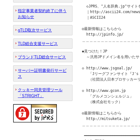
  ◇JPRS、"人名辞典.jp"サイト
指定事業者契約終了に伴う
  ｜http://ascii24.com/news
お知らせ
  ｜ASCII24

◎最新情報はこちらから

gTLD取次サービス
  http://jpinfo.jp/

＿＿＿＿＿＿＿＿＿＿＿＿＿＿＿
TLD総合支援サービス
◆見つけた！JP               
ブランドTLD総合サービス
  ～汎用JPドメイン名を用いたサ
◇ http://www.jsgoal.jp/

サーバー証明書発行サービ
   「Jリーグファンサイト『J's G
ス
   （社団法人日本プロサッカーリ
クッキー同意管理ツール
◇ http://www.gcon.jp

「STRIGHT」
   「グルメコンシェルジュ」

   （株式会社モック）

◎最新情報はこちらから

  http://mitsuketa.jp/

＿＿＿＿＿＿＿＿＿＿＿＿＿＿＿
 ━━━━━━━━━━━━━━━━━━━━━━━━━━