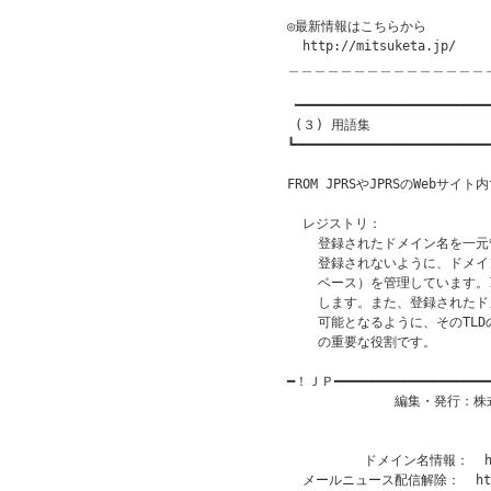
◎最新情報はこちらから

  http://mitsuketa.jp/

＿＿＿＿＿＿＿＿＿＿＿＿＿＿＿
 ━━━━━━━━━━━━━━━━━━━━━━━━━━
 (３) 用語集

┗━━━━━━━━━━━━━━━━━━━━━━━━━━
FROM JPRSやJPRSのWebサ
  レジストリ：

    登録されたドメイン名を一
    登録されないように、ドメ
    ベース）を管理しています。
    します。また、登録された
    可能となるように、そのTL
    の重要な役割です。

━！ＪＰ━━━━━━━━━━━━━━━━━━━
              編集・発行
                           
                       
          ドメイン名情報：  htt
  メールニュース配信解除：  http:/