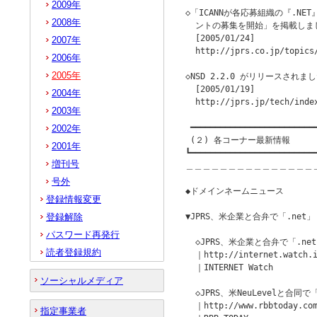
2009年
◇「ICANNが各応募組織の『.N
2008年
  ントの募集を開始」を掲載しまし
  [2005/01/24]

2007年
  http://jprs.co.jp/topics/
2006年
2005年
◇NSD 2.2.0 がリリースされまし
  [2005/01/19]

2004年
  http://jprs.jp/tech/index
2003年
 ━━━━━━━━━━━━━━━━━━━━━━━━━━
2002年
 (２) 各コーナー最新情報

2001年
┗━━━━━━━━━━━━━━━━━━━━━━━━━━
増刊号
＿＿＿＿＿＿＿＿＿＿＿＿＿＿＿
号外
◆ドメインネームニュース         
登録情報変更
登録解除
▼JPRS、米企業と合弁で「.ne
パスワード再発行
  ◇JPRS、米企業と合弁で「.n
読者登録規約
  ｜http://internet.watch.i
  ｜INTERNET Watch

ソーシャルメディア
  ◇JPRS、米NeuLevelと合
  ｜http://www.rbbtoday.com
指定事業者