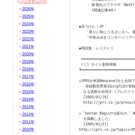
バックナンバー
    - 家電向けブラウザ「NetFr
2026年
      (関連記事4件)

                        
2025年
2024年
◆見つけた！JP

2023年
   「香りに味にうるさい人へ。
   「中島みゆきコンサートツアー
2022年
2021年
◆用語集：レジストリ

2020年
 ━━━━━━━━━━━━━━━━━━━━━━━━━━
2019年
 (１) サイト更新情報

2018年
┗━━━━━━━━━━━━━━━━━━━━━━━━━━
2017年
◇JPRSが米国NeuLevel社と合
2016年
  ‐登録数世界第2位のgTLDの
2015年
  なる貢献を目指す‐(プレスリリー
  [2005/01/19]

2014年
  http://jprs.co.jp/press/0
2013年
◇「Sentan Registry提出
2012年
  を掲載しました。

2011年
  [2005/01/21]

2010年
http://jprs.co.jp/topics/05