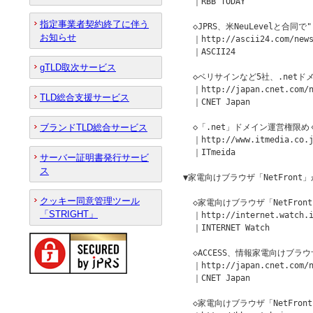
  ｜RBB TODAY

指定事業者契約終了に伴う
  ◇JPRS、米NeuLevelと合同
お知らせ
  ｜http://ascii24.com/news
  ｜ASCII24

gTLD取次サービス
  ◇ベリサインなど5社、.net
  ｜http://japan.cnet.com/n
TLD総合支援サービス
  ｜CNET Japan

ブランドTLD総合サービス
  ◇「.net」ドメイン運営権限めぐ
  ｜http://www.itmedia.co.j
  ｜ITmeida

サーバー証明書発行サービ
ス
▼家電向けブラウザ「NetFront」
クッキー同意管理ツール
  ◇家電向けブラウザ「NetFront
「STRIGHT」
  ｜http://internet.watch.i
  ｜INTERNET Watch

  ◇ACCESS、情報家電向けブラウザ
  ｜http://japan.cnet.com/n
  ｜CNET Japan

  ◇家電向けブラウザ「NetFront