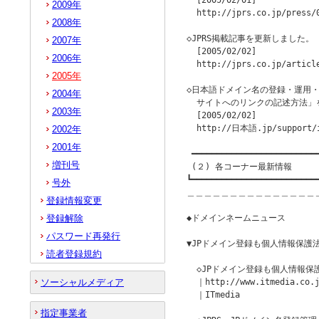
  [2005/02/01]

2009年
  http://jprs.co.jp/press/0
2008年
◇JPRS掲載記事を更新しました。

2007年
  [2005/02/02]

2006年
  http://jprs.co.jp/article
2005年
◇日本語ドメイン名の登録・運用・
2004年
  サイトへのリンクの記述方法」
2003年
  [2005/02/02]

  http://日本語.jp/support/i
2002年
2001年
 ━━━━━━━━━━━━━━━━━━━━━━━━━━
増刊号
 (２) 各コーナー最新情報

┗━━━━━━━━━━━━━━━━━━━━━━━━━━
号外
＿＿＿＿＿＿＿＿＿＿＿＿＿＿＿
登録情報変更
登録解除
◆ドメインネームニュース         
パスワード再発行
▼JPドメイン登録も個人情報保護法に
読者登録規約
  ◇JPドメイン登録も個人情報保護
ソーシャルメディア
  ｜http://www.itmedia.co.j
  ｜ITmedia

指定事業者