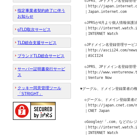
  ◇JPRS、JPドメイン名登録
  ｜http://japan.internet.c
指定事業者契約終了に伴う
  ｜Japan.internet.com

お知らせ
  ◇JPRSが4月より個人情報保護
  ｜http://internet.watch.i
gTLD取次サービス
  ｜INTERNET Watch

TLD総合支援サービス
  ◇JPドメイン名登録管理サービ
  ｜http://ascii24.com/news
ブランドTLD総合サービス
  ｜ASCII24

  ◇JPRS、JPドメイン名登録管
サーバー証明書発行サービ
  ｜http://www.venturenow.t
ス
  ｜Venture Now

クッキー同意管理ツール
▼グーグル、ドメイン登録業者の権
「STRIGHT」
  ◇グーグル、ドメイン登録業者の
  ｜http://japan.cnet.com/n
  ｜CNET Japan

  ◇Googleが「.com」などのレ
  ｜http://internet.watch.i
  ｜INTERNET Watch
