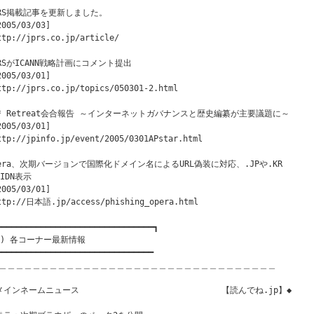
PRS掲載記事を更新しました。 

2005/03/03]

ttp://jprs.co.jp/article/

PRSがICANN戦略計画にコメント提出 

2005/03/01]

ttp://jprs.co.jp/topics/050301-2.html

P* Retreat会合報告 ～インターネットガバナンスと歴史編纂が主要議題に～ 

2005/03/01]

ttp://jpinfo.jp/event/2005/0301APstar.html

pera、次期バージョンで国際化ドメイン名によるURL偽装に対応、.JPや.KR

IDN表示

2005/03/01]

ttp://日本語.jp/access/phishing_opera.html

━━━━━━━━━━━━━━━━━━━━━━━━━━━━━━━━┓

２) 各コーナー最新情報

━━━━━━━━━━━━━━━━━━━━━━━━━━━━━━━━

＿＿＿＿＿＿＿＿＿＿＿＿＿＿＿＿＿＿＿＿＿＿＿＿＿＿＿＿＿＿＿＿＿

インネームニュース                             【読んでね.jp】◆
