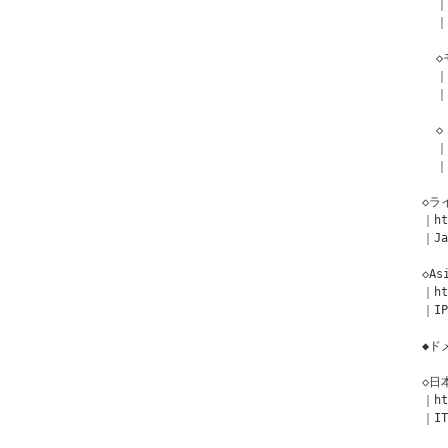
  ｜
  ｜
  
  ｜
  ｜
  
  ｜
  ｜
◇ラ
｜ht
｜Ja
◇As
｜ht
｜IP
◆ド
◇日
｜ht
｜IT