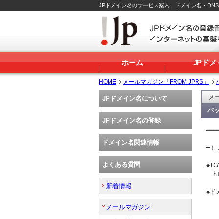
JPドメイン名のサービス案内、ドメイン名・DN
ホーム
JPド
HOME
メールマガジン「FROM JPRS」
メー
JPドメイン名について
バッ
JPドメイン名の登録
━━━
   
ドメイン名関連情報
━！Ｊ
よくある質問
◆I
  h
新着情報
◆ド
  
メールマガジン
   
  