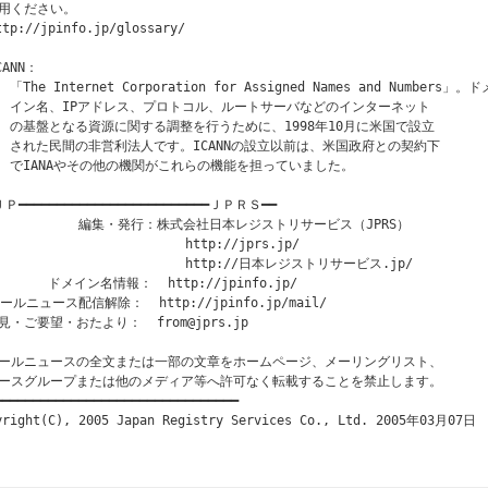
用ください。

ttp://jpinfo.jp/glossary/

CANN：

  「The Internet Corporation for Assigned Names and Numbers」。ドメ
   イン名、IPアドレス、プロトコル、ルートサーバなどのインターネット

   の基盤となる資源に関する調整を行うために、1998年10月に米国で設立

   された民間の非営利法人です。ICANNの設立以前は、米国政府との契約下

   でIANAやその他の機関がこれらの機能を担っていました。

Ｐ━━━━━━━━━━━━━━━━━━━━━━━━━ＪＰＲＳ━━

            編集・発行：株式会社日本レジストリサービス（JPRS）

                         http://jprs.jp/

                         http://日本レジストリサービス.jp/

       ドメイン名情報：  http://jpinfo.jp/

ールニュース配信解除：  http://jpinfo.jp/mail/

見・ご要望・おたより：  from@jprs.jp

ールニュースの全文または一部の文章をホームページ、メーリングリスト、

ースグループまたは他のメディア等へ許可なく転載することを禁止します。

━━━━━━━━━━━━━━━━━━━━━━━━━━━━━━━━
