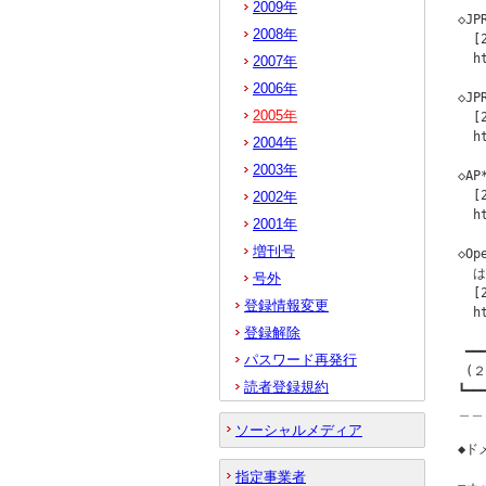
2009年
◇J
2008年
  [
  h
2007年
2006年
◇J
2005年
  [
  h
2004年
2003年
◇A
  [
2002年
  h
2001年
増刊号
◇O
  は
号外
  [
登録情報変更
  h
登録解除
 ━━
パスワード再発行
 (
読者登録規約
┗━━
＿＿
ソーシャルメディア
◆ドメ
指定事業者