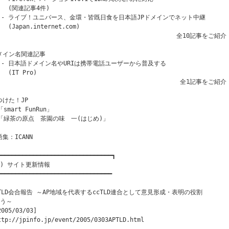
   (関連記事4件)

  - ライブ！ユニバース、金環・皆既日食を日本語JPドメインでネット中継

   (Japan.internet.com)

                                                  全10記事をご紹介

メイン名関連記事

  - 日本語ドメイン名やURIは携帯電話ユーザーから普及する

   (IT Pro)

                                                   全1記事をご紹介

つけた！JP

「smart FunRun」

 「緑茶の原点　茶園の味　一(はじめ)」

集：ICANN

━━━━━━━━━━━━━━━━━━━━━━━━━━━━━━━━┓

１) サイト更新情報

━━━━━━━━━━━━━━━━━━━━━━━━━━━━━━━━

PTLD会合報告 ～AP地域を代表するccTLD連合として意見形成・表明の役割

う～

2005/03/03]

ttp://jpinfo.jp/event/2005/0303APTLD.html
