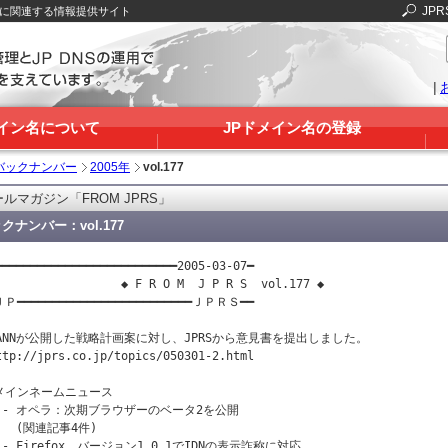
JPR
Sに関連する情報提供サイト
|
メイン名について
JPドメイン名の登録
バックナンバー
2005年
vol.177
ルマガジン「FROM JPRS」
クナンバー：vol.177
━━━━━━━━━━━━━━━━━━━━━━━━━━2005-03-07━

                  ◆ F R O M  J P R S  vol.177 ◆

Ｐ━━━━━━━━━━━━━━━━━━━━━━━━━ＪＰＲＳ━━

CANNが公開した戦略計画案に対し、JPRSから意見書を提出しました。

ttp://jprs.co.jp/topics/050301-2.html

メインネームニュース

  - オペラ：次期ブラウザーのベータ2を公開

   (関連記事4件)

  - Firefox、バージョン1.0.1でIDNの表示詐称に対応
