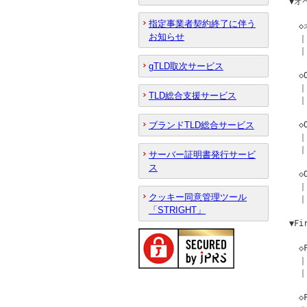
▼オ
指定事業者契約終了に伴う
  
お知らせ
  ｜
  ｜
gTLD取次サービス
  
  ｜
TLD総合支援サービス
  ｜
ブランドTLD総合サービス
  
  ｜
  ｜
サーバー証明書発行サービ
ス
  
  ｜
クッキー同意管理ツール
  ｜
「STRIGHT」
▼F
  
  ｜
  ｜
  