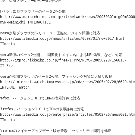
ペラ：次期ブラウザーのベータ2を公開

◇オペラ：次期ブラウザーのベータ2を公開

http://www.mainichi-msn.co.jp/it/network/news/20050301org00m3000
MSN-Mainichi INTERACTIVE

◇Opera次期ブラウザのβ2リリース、国際化ドメイン問題に対応

http://www.itmedia.co.jp/news/articles/0503/01/news017.html

ITmedia 

◇Opera新版のベータ2公開，「国際化ドメイン名によるURL偽装」などに対応

http://itpro.nikkeibp.co.jp/free/ITPro/NEWS/20050228/156813/

IT Pro

◇Operaが次期ブラウザのベータ2公開、フィッシング対策に大幅な改良

http://internet.watch.impress.co.jp/cda/news/2005/02/28/6620.htm
INTERNET Watch 

irefox、バージョン1.0.1でIDNの表示詐称に対応

◇Firefox、バージョン1.0.1でIDNの表示詐称に対応

http://www.itmedia.co.jp/enterprise/articles/0502/26/news001.htm
ITmedia 

◇Firefoxのマイナーアップデート版が登場--セキュリティ問題を修正
