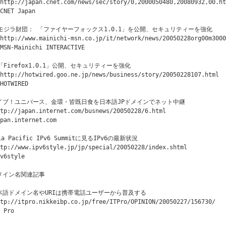
http://japan.cnet.com/news/sec/story/0,2000050480,20080932,00.ht
CNET Japan 

◇モジラ財団： 「ファイヤーフォックス1.0.1」を公開、セキュリティーを強化

http://www.mainichi-msn.co.jp/it/network/news/20050228org00m3000
MSN-Mainichi INTERACTIVE 

◇「Firefox1.0.1」公開、セキュリティーを強化

http://hotwired.goo.ne.jp/news/business/story/20050228107.html

HOTWIRED

イブ！ユニバース、金環・皆既日食を日本語JPドメインでネット中継

tp://japan.internet.com/busnews/20050228/6.html

pan.internet.com

ia Pacific IPv6 Summitに見るIPv6の最新状況

tp://www.ipv6style.jp/jp/special/20050228/index.shtml

v6style

メイン名関連記事

本語ドメイン名やURIは携帯電話ユーザーから普及する

tp://itpro.nikkeibp.co.jp/free/ITPro/OPINION/20050227/156730/

 Pro
