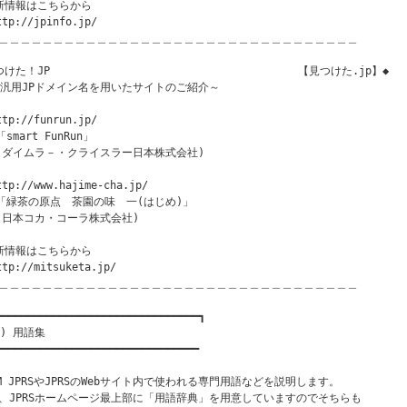
新情報はこちらから

ttp://jpinfo.jp/

＿＿＿＿＿＿＿＿＿＿＿＿＿＿＿＿＿＿＿＿＿＿＿＿＿＿＿＿＿＿＿＿＿

けた！JP                                       【見つけた.jp】◆

～汎用JPドメイン名を用いたサイトのご紹介～

ttp://funrun.jp/

「smart FunRun」

 (ダイムラ－・クライスラー日本株式会社)

ttp://www.hajime-cha.jp/

 「緑茶の原点　茶園の味　一(はじめ)」

 (日本コカ・コーラ株式会社)

新情報はこちらから

ttp://mitsuketa.jp/

＿＿＿＿＿＿＿＿＿＿＿＿＿＿＿＿＿＿＿＿＿＿＿＿＿＿＿＿＿＿＿＿＿

━━━━━━━━━━━━━━━━━━━━━━━━━━━━━━━━┓

) 用語集

━━━━━━━━━━━━━━━━━━━━━━━━━━━━━━━━

OM JPRSやJPRSのWebサイト内で使われる専門用語などを説明します。

、JPRSホームページ最上部に「用語辞典」を用意していますのでそちらも
