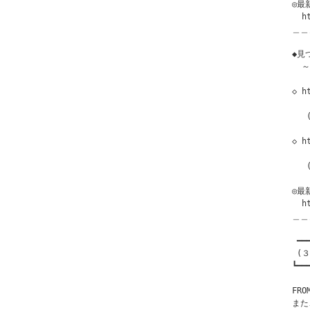
◎最
  h
＿＿
◆見つ
  
◇ h
   
  
◇ h
  
  
◎最
  h
＿＿
 ━━
 (３
┗━━
FR
また