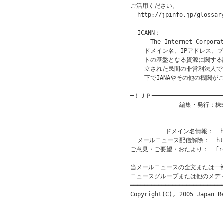
ご活用ください。

  http://jpinfo.jp/glossary
  ICANN：

    「The Internet Corporat
    ドメイン名、IPアドレス、
    トの基盤となる資源に関する
    立された民間の非営利法人で
    下でIANAやその他の機関
━！ＪＰ━━━━━━━━━━━━━━━━━━━
              編集・発行
                           
                       
          ドメイン名情報：  htt
  メールニュース配信解除：  http:/
ご意見・ご要望・おたより：  from@
当メールニュースの全文または一
ニュースグループまたは他のメデ
━━━━━━━━━━━━━━━━━━━━━━━━━━━