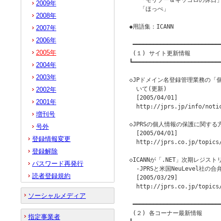
   「モリゾー＆キッコロの休日」
2009年
   「ほっぺ」

2008年
◆用語集：ICANN

2007年
2006年
 ━━━━━━━━━━━━━━━━━━━━━━━━━━
2005年
 (１) サイト更新情報

┗━━━━━━━━━━━━━━━━━━━━━━━━━━
2004年
2003年
◇JPドメイン名登録管理業務の「
  いて(更新)

2002年
  [2005/04/01]

2001年
  http://jprs.jp/info/notic
増刊号
◇JPRSの個人情報の保護に関する
号外
  [2005/04/01]

登録情報変更
  http://jprs.co.jp/topics/
登録解除
◇ICANNが「.NET」次期レジス
パスワード再発行
  -JPRSと米国NeuLevel社の合
読者登録規約
  [2005/03/29]

  http://jprs.co.jp/topics/
ソーシャルメディア
 ━━━━━━━━━━━━━━━━━━━━━━━━━━
 (２) 各コーナー最新情報

指定事業者