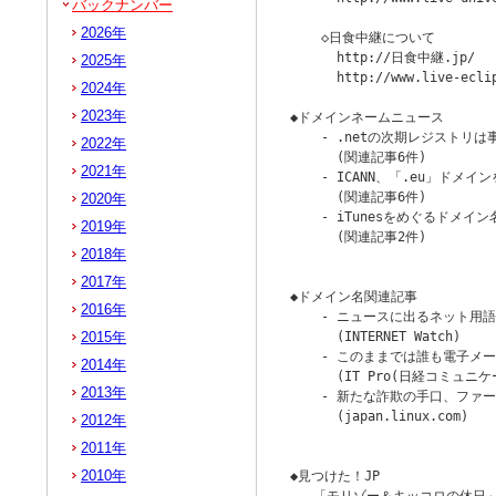
バックナンバー
2026年
    ◇日食中継について

      http://日食中継.jp/

2025年
      http://www.live-eclip
2024年
2023年
◆ドメインネームニュース

    - .netの次期レジストリは
2022年
      (関連記事6件)

2021年
    - ICANN、「.eu」ドメイ
      (関連記事6件)

2020年
    - iTunesをめぐるドメイ
2019年
      (関連記事2件)

2018年
                        
2017年
◆ドメイン名関連記事

2016年
    - ニュースに出るネット用語 
2015年
      (INTERNET Watch)

    - このままでは誰も電子メ
2014年
      (IT Pro(日経コミュニケ
2013年
    - 新たな詐欺の手口、ファー
      (japan.linux.com)

2012年
                        
2011年
2010年
◆見つけた！JP
