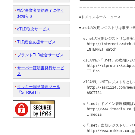
┗━━━━━━━━━━━━━━━━━━━━━━━━━━
＿＿＿＿＿＿＿＿＿＿＿＿＿＿＿
指定事業者契約終了に伴う
お知らせ
◆ドメインネームニュース         
▼.netの次期レジストリは事実上Ve
gTLD取次サービス
  ◇.netの次期レジストリは事実上
TLD総合支援サービス
  ｜http://internet.watch.i
  ｜INTERNET Watch

ブランドTLD総合サービス
  ◇ICANNが「.net」の次期レ
  ｜http://itpro.nikkeibp.c
サーバー証明書発行サービ
  ｜IT Pro

ス
  ◇ICANN、.NETレジストリと
クッキー同意管理ツール
  ｜http://ascii24.com/news
「STRIGHT」
  ｜ASCII24

  ◇「.net」ドメイン管理機関はVe
  ｜http://www.itmedia.co.j
  ｜ITmedia

  ◇「.net」次期レジストリ、
  ｜http://www.nikkei.co.jp