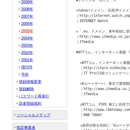
◆ドメインネームニュース         
2009年
2008年
◇Yahoo!ドメイン、汎用JPドメ
｜http://internet.watch.imp
2007年
｜INTERNET Watch

2006年
2005年
◇「.eu」ドメイン、来年初頭に登
｜http://www.itmedia.co.jp/
2004年
｜ITmedia

2003年
▼NTTコム，インターネット基盤「
2002年
2001年
  ◇NTTコム，インターネット基
増刊号
  ｜http://itpro.nikkeibp.c
  ｜IT Pro(日経コミュニケーシ
号外
登録情報変更
  ◇Kルートサーバ、東京で運用開始
登録解除
  ｜http://www.itmedia.co.j
  ｜ITmedia

パスワード再発行
読者登録規約
  ◇NTTコム、PIPE NCCと共
  ｜http://www.rbbtoday.com
ソーシャルメディア
  ｜RBB TODAY

  ◇負荷分散を目的に「Kルートサー
指定事業者