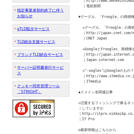
  ｜http://www.denkeishimbu
  ｜電経新聞

指定事業者契約終了に伴う
お知らせ
▼グーグル、「Froogle」の商標権侵
  ◇グーグル、「Froogle」の商標
gTLD取次サービス
  ｜http://japan.cnet.com/n
  ｜CNET Japan

TLD総合支援サービス
  ◇GoogleとFroogles、商標
ブランドTLD総合サービス
  ｜http://japan.internet.c
  ｜Japan.internet.com

サーバー証明書発行サービ
  ◇"-oogles"はGoogleのもの？

ス
  ｜http://www.itmedia.co.j
  ｜ITmedia

クッキー同意管理ツール
「STRIGHT」
◆ドメイン名関連記事

◇氾濫するフィッシングで募るネッ
｜していますか

｜http://itpro.nikkeibp.co.
｜IT Pro

◎最新情報はこちらから
