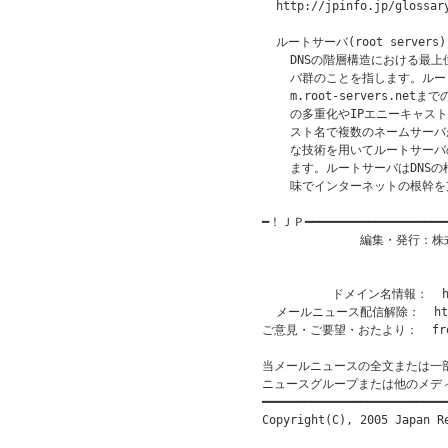
  http://jpinfo.jp/glossary
  ルートサーバ(root servers)
    DNSの階層構造における最
    バ群のことを指します。ルートサー
    m.root-servers.n
    の多重化やIPエニーキャスト(
    スト名で複数のネームサー
    な技術を用いてルートサー
    ます。ルートサーバはDNS
    味でインターネットの根幹
━！ＪＰ━━━━━━━━━━━━━━━━━━━
              編集・発行
                           
                       
          ドメイン名情報：  htt
  メールニュース配信解除：  http:/
ご意見・ご要望・おたより：  from@
当メールニュースの全文または一
ニュースグループまたは他のメデ
━━━━━━━━━━━━━━━━━━━━━━━━━━━