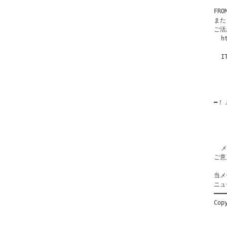
FR
また
ご活
  h
  I
   
  
  
━！Ｊ
  
   
   
   
  メ
ご意
当メ
ニュ
━━━