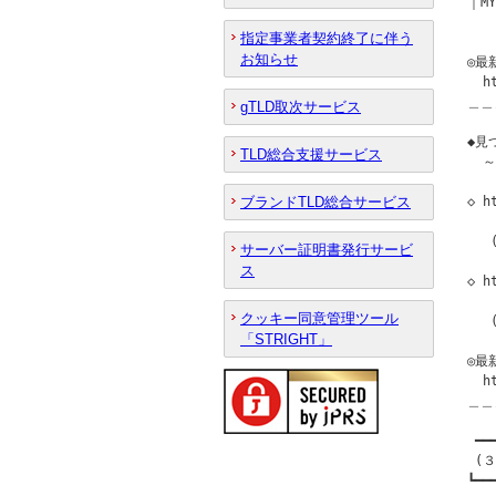
｜MY
指定事業者契約終了に伴う
お知らせ
◎最
  h
＿＿
gTLD取次サービス
◆見つ
TLD総合支援サービス
  
ブランドTLD総合サービス
◇ h
  
  
サーバー証明書発行サービ
ス
◇ h
  
クッキー同意管理ツール
  
「STRIGHT」
◎最
  h
＿＿
 ━━
 (３
┗━━