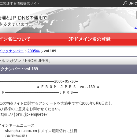
JPR
Sに関連する情報提供サイト
|
メイン名について
JPドメイン名の登録
バックナンバー
2005年
vol.189
ルマガジン「FROM JPRS」
クナンバー：vol.189
━━━━━━━━━━━━━━━━━━━━━━━━━━2005-05-30━

                  ◆ F R O M  J P R S  vol.189 ◆

Ｐ━━━━━━━━━━━━━━━━━━━━━━━━━ＪＰＲＳ━━

PRSのWebサイトに関するアンケートを実施中です(2005年6月6日迄)。

ぜひ皆様のご意見をお聞かせください。

ttps://jprs.jp/enquete/

メインネームニュース

 - shanghai.com.cnドメイン期限切れに注目

   (中国情報局)
