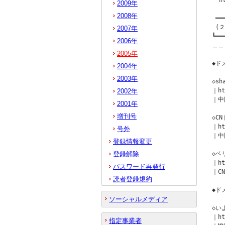
  h
2009年
2008年
 ━━
 (
2007年
┗━━
2006年
＿＿
2005年
◆ドメ
2004年
2003年
◇s
｜ht
2002年
｜中
2001年
増刊号
◇C
｜ht
号外
｜中
登録情報変更
登録解除
◇ベ
｜ht
パスワード再発行
｜CN
読者登録規約
◆ド
ソーシャルメディア
◇い
｜ht
指定事業者