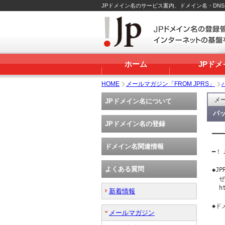
JPドメイン名のサービス案内、ドメイン名・DN
ホーム
JPド
HOME
メールマガジン「FROM JPRS」
メー
JPドメイン名について
バッ
JPドメイン名の登録
━━━
   
ドメイン名関連情報
━！Ｊ
よくある質問
◆J
  
  h
新着情報
◆ド
メールマガジン
   
   