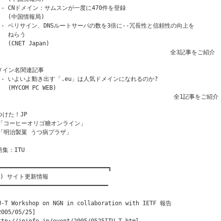
  - CNドメイン：サムスンが一度に470件を登録

   (中国情報局)

  - ベリサイン、DNSルートサーバの数を3倍に--冗長性と信頼性の向上を

   ねらう

   (CNET Japan)

                                                  全3記事をご紹介

メイン名関連記事

  - いよいよ動き出す「.eu」は人気ドメインになれるのか?

   (MYCOM PC WEB)

                                                   全1記事をご紹介

つけた！JP

 「コーヒーオリゴ糖オンライン」

 「明治製菓 うつ病プラザ」

集：ITU

━━━━━━━━━━━━━━━━━━━━━━━━━━━━━━━━┓

１) サイト更新情報

━━━━━━━━━━━━━━━━━━━━━━━━━━━━━━━━

U-T Workshop on NGN in collaboration with IETF 報告

2005/05/25]
