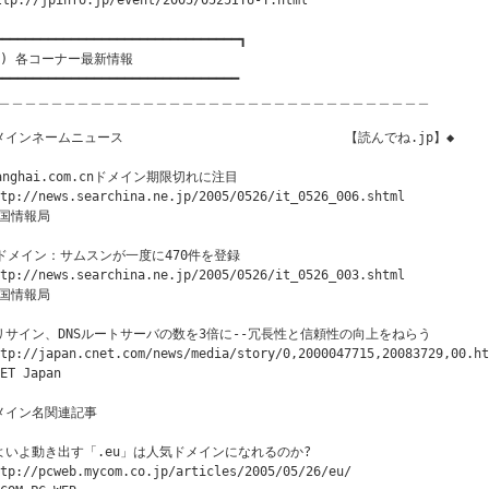
ttp://jpinfo.jp/event/2005/0525ITU-T.html

━━━━━━━━━━━━━━━━━━━━━━━━━━━━━━━━┓

２) 各コーナー最新情報

━━━━━━━━━━━━━━━━━━━━━━━━━━━━━━━━

＿＿＿＿＿＿＿＿＿＿＿＿＿＿＿＿＿＿＿＿＿＿＿＿＿＿＿＿＿＿＿＿＿

インネームニュース                             【読んでね.jp】◆

hanghai.com.cnドメイン期限切れに注目

tp://news.searchina.ne.jp/2005/0526/it_0526_006.shtml

国情報局

Nドメイン：サムスンが一度に470件を登録

tp://news.searchina.ne.jp/2005/0526/it_0526_003.shtml

国情報局

リサイン、DNSルートサーバの数を3倍に--冗長性と信頼性の向上をねらう

tp://japan.cnet.com/news/media/story/0,2000047715,20083729,00.ht
ET Japan

メイン名関連記事

よいよ動き出す「.eu」は人気ドメインになれるのか?

tp://pcweb.mycom.co.jp/articles/2005/05/26/eu/
