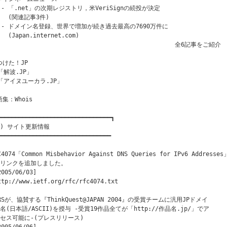
  - 「.net」の次期レジストリ，米VeriSignの続投が決定

   (関連記事3件)

  - ドメイン名登録、世界で増加が続き過去最高の7690万件に

   (Japan.internet.com)

                                                  全6記事をご紹介

つけた！JP

「解波.JP」

 「アイヌユーカラ.JP」

集：Whois

━━━━━━━━━━━━━━━━━━━━━━━━━━━━━━━━┓

１) サイト更新情報

━━━━━━━━━━━━━━━━━━━━━━━━━━━━━━━━

C4074「Common Misbehavior Against DNS Queries for IPv6 Addresses」
のリンクを追加しました。 

2005/06/03]

ttp://www.ietf.org/rfc/rfc4074.txt

PRSが、協賛する『ThinkQuest@JAPAN 2004』の受賞チームに汎用JPドメイ

ン名(日本語/ASCII)を授与 -受賞19作品全てが「http://作品名.jp/」でア

クセス可能に-(プレスリリース)
