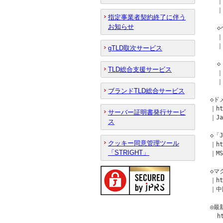
  ｜
  ｜
指定事業者契約終了に伴う
お知らせ
  
  ｜
  ｜
gTLD取次サービス
  
TLD総合支援サービス
  ｜
  ｜
ブランドTLD総合サービス
◇ド
｜ht
サーバー証明書発行サービ
｜Ja
ス
◇「
クッキー同意管理ツール
｜ht
「STRIGHT」
｜MS
◇マ
｜ht
｜中
◎最
  h