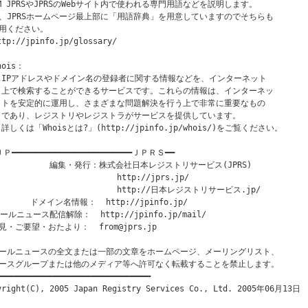
OM JPRSやJPRSのWebサイト内で使われる専門用語などを説明します。

、JPRSホームページ最上部に「用語辞典」を用意していますのでそちらも

用ください。

ttp://jpinfo.jp/glossary/

hois：

  IPアドレスやドメイン名の登録者に関する情報などを、インターネット

  上で検索することができるサービスです。これらの情報は、インターネッ

  トを安定的に運用し、さまざまな問題解決を行う上で非常に重要なもの

  であり、レジストリやレジストラがサービスを提供しています。 

 詳しくは「Whoisとは?」(http://jpinfo.jp/whois/)をご覧ください。

Ｐ━━━━━━━━━━━━━━━━━━━━━━━━━ＪＰＲＳ━━

            編集・発行：株式会社日本レジストリサービス(JPRS)

                         http://jprs.jp/

                         http://日本レジストリサービス.jp/

       ドメイン名情報：  http://jpinfo.jp/

ールニュース配信解除：  http://jpinfo.jp/mail/

見・ご要望・おたより：  from@jprs.jp

ールニュースの全文または一部の文章をホームページ、メーリングリスト、

ースグループまたは他のメディア等へ許可なく転載することを禁止します。

━━━━━━━━━━━━━━━━━━━━━━━━━━━━━━━━
