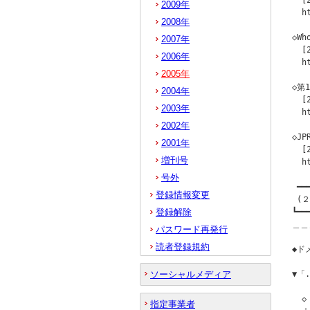
  [
2009年
  h
2008年
◇W
2007年
  [
2006年
  h
2005年
◇第
2004年
  [
2003年
  h
2002年
◇J
2001年
  [
増刊号
  h
号外
 ━━
登録情報変更
 (
登録解除
┗━━
＿＿
パスワード再発行
読者登録規約
◆ドメ
ソーシャルメディア
▼「
  
指定事業者