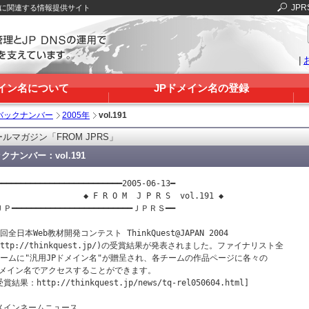
JPR
Sに関連する情報提供サイト
|
メイン名について
JPドメイン名の登録
バックナンバー
2005年
vol.191
ルマガジン「FROM JPRS」
クナンバー：vol.191
━━━━━━━━━━━━━━━━━━━━━━━━━━2005-06-13━

                  ◆ F R O M  J P R S  vol.191 ◆

Ｐ━━━━━━━━━━━━━━━━━━━━━━━━━ＪＰＲＳ━━

回全日本Web教材開発コンテスト ThinkQuest@JAPAN 2004

http://thinkquest.jp/)の受賞結果が発表されました。ファイナリスト全

チームに"汎用JPドメイン名"が贈呈され、各チームの作品ページに各々の

メイン名でアクセスすることができます。

賞結果：http://thinkquest.jp/news/tq-rel050604.html]

メインネームニュース
