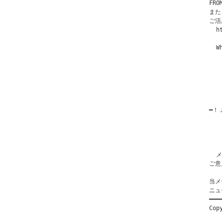
FR
また
ご活
  h
  W
  
  
  
  
   
━！Ｊ
  
   
   
   
  メ
ご意
当メ
ニュ
━━━