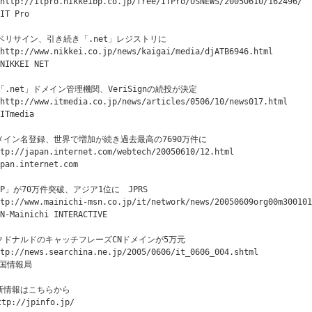
http://itpro.nikkeibp.co.jp/free/ITPro/USNEWS/20050610/162496/

IT Pro

◇ベリサイン、引き続き「.net」レジストリに

http://www.nikkei.co.jp/news/kaigai/media/djATB6946.html

NIKKEI NET

◇「.net」ドメイン管理機関、VeriSignの続投が決定

http://www.itmedia.co.jp/news/articles/0506/10/news017.html

ITmedia

メイン名登録、世界で増加が続き過去最高の7690万件に

tp://japan.internet.com/webtech/20050610/12.html

pan.internet.com

JP」が70万件突破、アジア1位に　JPRS

tp://www.mainichi-msn.co.jp/it/network/news/20050609org00m300101
N-Mainichi INTERACTIVE

クドナルドのキャッチフレーズCNドメインが5万元

tp://news.searchina.ne.jp/2005/0606/it_0606_004.shtml

国情報局

新情報はこちらから

ttp://jpinfo.jp/
