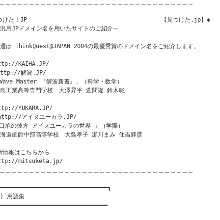
＿＿＿＿＿＿＿＿＿＿＿＿＿＿＿＿＿＿＿＿＿＿＿＿＿＿＿＿＿＿＿＿＿

けた！JP                                       【見つけた.jp】◆

～汎用JPドメイン名を用いたサイトのご紹介～

今週は ThinkQuest@JAPAN 2004の最優秀賞のドメイン名をご紹介します。

ttp://KAIHA.JP/

ttp://解波.JP/

Wave Master 『解波新書』」（科学・数学）

福島工業高等専門学校　大澤昇平 萱間隆 鈴木聡

ttp://YUKARA.JP/

http://アイヌユーカラ.JP/　

口承の彼方-アイヌユーカラの世界-」（学際）

北海道函館中部高等学校　大島孝子 瀬川まみ 住吉輝彦

新情報はこちらから

ttp://mitsuketa.jp/

＿＿＿＿＿＿＿＿＿＿＿＿＿＿＿＿＿＿＿＿＿＿＿＿＿＿＿＿＿＿＿＿＿

━━━━━━━━━━━━━━━━━━━━━━━━━━━━━━━━┓

) 用語集

━━━━━━━━━━━━━━━━━━━━━━━━━━━━━━━━
