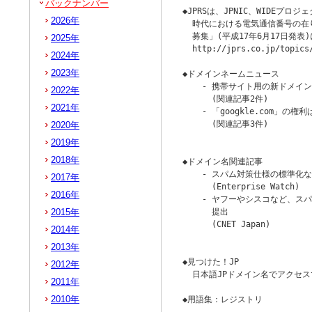
バックナンバー
◆JPRSは、JPNIC、WIDEプ
2026年
  時代における電気通信番号の在
  募集」(平成17年6月17日発
2025年
  http://jprs.co.jp/topics/
2024年
2023年
◆ドメインネームニュース

    - 携帯サイト用の新ドメイン「
2022年
      (関連記事2件)

2021年
    - 「googkle.com」の権
      (関連記事3件)

2020年
                        
2019年
2018年
◆ドメイン名関連記事

    - スパム対策仕様の標準化な
2017年
      (Enterprise Watch)

2016年
    - ヤフーやシスコなど、ス
2015年
      提出

      (CNET Japan)

2014年
                        
2013年
◆見つけた！JP

2012年
  日本語JPドメイン名でアクセ
2011年
2010年
◆用語集：レジストリ
