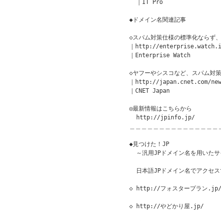
  ｜IT Pro

◆ドメイン名関連記事

◇スパム対策仕様の標準化ならず、M
｜http://enterprise.watch.i
｜Enterprise Watch

◇ヤフーやシスコなど、スパム対策
｜http://japan.cnet.com/new
｜CNET Japan

◎最新情報はこちらから

  http://jpinfo.jp/

＿＿＿＿＿＿＿＿＿＿＿＿＿＿＿
◆見つけた！JP               
  ～汎用JPドメイン名を用いたサ
  日本語JPドメイン名でアクセ
◇ http://フォスタープラン.jp/
◇ http://やどかり屋.jp/
