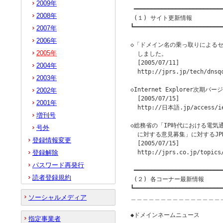
2009年
 ━━━━━━━━━━━━━━━━━━━━━━━━━━
2008年
 (１) サイト更新情報

┗━━━━━━━━━━━━━━━━━━━━━━━━━━
2007年
2006年
◇「ドメイン名の乗っ取りによるセ
2005年
  しました。

  [2005/07/11]

2004年
  http://jprs.jp/tech/dnsqc
2003年
◇Internet Explorer次期バー
2002年
  [2005/07/15]

2001年
  http://日本語.jp/access/ie
増刊号
◇総務省の「IP時代における電気
号外
  に対する意見募集」に対するJP
登録情報変更
  [2005/07/15]

登録解除
  http://jprs.co.jp/topics/
パスワード再発行
 ━━━━━━━━━━━━━━━━━━━━━━━━━━
読者登録規約
 (２) 各コーナー最新情報

┗━━━━━━━━━━━━━━━━━━━━━━━━━━
ソーシャルメディア
＿＿＿＿＿＿＿＿＿＿＿＿＿＿＿
◆ドメインネームニュース         
指定事業者