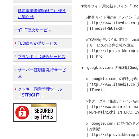
▼携帯サイト用の新ドメイン「.mobi
指定事業者契約終了に伴う
お知らせ
  ◇携帯サイト用の新ドメイン「.mo
  ｜http://www.itmedia.co.j
  ｜ITmedia(REUTERS)

gTLD取次サービス
  ◇ICANNがモバイル用TLD「.
TLD総合支援サービス
  ｜サービスの合弁会社を設立

  ｜http://itpro.nikkeibp.c
ブランドTLD総合サービス
  ｜IT Pro

▼「googkle.com」の権利はGo
サーバー証明書発行サービ
ス
  ◇「googkle.com」の権利は
  ｜http://www.itmedia.co.j
クッキー同意管理ツール
  ｜ITmedia

「STRIGHT」
  ◇米グーグル：酷似ドメイン名の
  ｜http://www.mainichi-msn
  ｜MSN-Mainichi INTERACTIV
  ◇「Google.com」に酷似の
  ｜が判断

  ｜http://itpro.nikkeibp.c