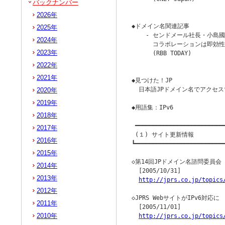
バックナンバー
                        
2026年
◆ドメイン名関連記事

2025年
    - センドメール社長・小島國照
2024年
      コラボレーションは即効性
2023年
      (RBB TODAY)

                        
2022年
2021年
◆見つけた！JP

  日本語JPドメイン名でアクセ
2020年
2019年
◆用語集：IPv6

2018年
 ━━━━━━━━━━━━━━━━━━━━━━━━━━
2017年
 (１) サイト更新情報

2016年
┗━━━━━━━━━━━━━━━━━━━━━━━━━━
2015年
◇第14回JPドメイン名諮問委員会 
2014年
  [2005/10/31]

2013年
http://jprs.co.jp/topics
2012年
◇JPRS WebサイトがIPv6対応に

2011年
  [2005/11/01]

2010年
http://jprs.co.jp/topics