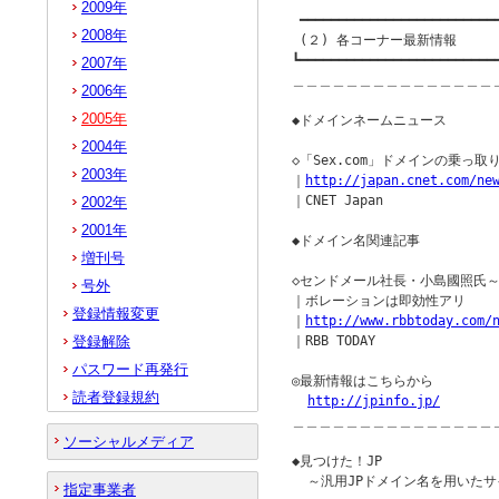
2009年
 ━━━━━━━━━━━━━━━━━━━━━━━━━━
2008年
 (２) 各コーナー最新情報

┗━━━━━━━━━━━━━━━━━━━━━━━━━━
2007年
＿＿＿＿＿＿＿＿＿＿＿＿＿＿＿
2006年
2005年
◆ドメインネームニュース         
2004年
◇「Sex.com」ドメインの乗っ取
2003年
｜
http://japan.cnet.com/ne
｜CNET Japan

2002年
2001年
◆ドメイン名関連記事

増刊号
◇センドメール社長・小島國照氏～Do
号外
｜ボレーションは即効性アリ

登録情報変更
｜
http://www.rbbtoday.com/
登録解除
｜RBB TODAY

パスワード再発行
◎最新情報はこちらから

読者登録規約
http://jpinfo.jp/
＿＿＿＿＿＿＿＿＿＿＿＿＿＿＿
ソーシャルメディア
◆見つけた！JP               
  ～汎用JPドメイン名を用いたサ
指定事業者