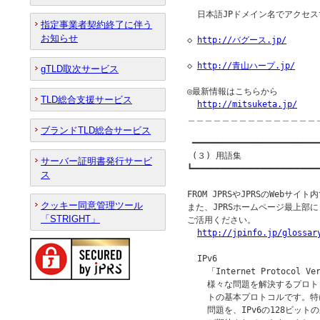
  日本語JPドメイン名でアクセ
指定事業者契約終了に伴う
お知らせ
◇ 
http://バグース.jp/
◇ 
http://青山ハープ.jp/
gTLD取次サービス
◎最新情報はこちらから

TLD総合支援サービス
http://mitsuketa.jp/
＿＿＿＿＿＿＿＿＿＿＿＿＿＿＿
ブランドTLD総合サービス
 ━━━━━━━━━━━━━━━━━━━━━━━━━━
 (３) 用語集

サーバー証明書発行サービ
┗━━━━━━━━━━━━━━━━━━━━━━━━━━
ス
FROM JPRSやJPRSのWebサ
クッキー同意管理ツール
また、JPRSホームページ最上部
「STRIGHT」
ご活用ください。

http://jpinfo.jp/glossar
  IPv6

    「Internet Protoco
    様々な問題を解決するプロ
    トの基本プロトコルです。特
    問題を、IPv6の128ビ