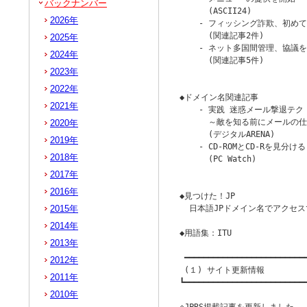
バックナンバー
      (ASCII24)

2026年
    - フィッシング詐欺、初めて
      (関連記事2件)

2025年
    - ネット多国間管理、協議
2024年
      (関連記事5件)

2023年
                        
2022年
◆ドメイン名関連記事

2021年
    - 実践 迷惑メール撃退テク
      ～敵を知る前にメールの仕
2020年
      (デジタルARENA)

2019年
    - CD-ROMとCD-Rを見分け
2018年
      (PC Watch)

                        
2017年
2016年
◆見つけた！JP

2015年
  日本語JPドメイン名でアクセ
2014年
◆用語集：ITU

2013年
 ━━━━━━━━━━━━━━━━━━━━━━━━━━
2012年
 (１) サイト更新情報

2011年
┗━━━━━━━━━━━━━━━━━━━━━━━━━━
2010年