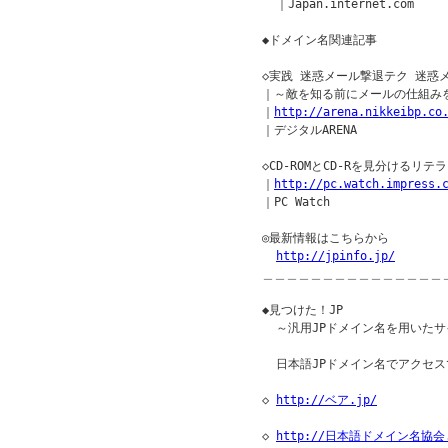
  ｜Japan.internet.com

◆ドメイン名関連記事

◇実践 迷惑メール撃退テク 迷惑メ
｜～敵を知る前にメールの仕組みを
｜
http://arena.nikkeibp.co
｜デジタルARENA

◇CD-ROMとCD-Rを見分けるリテラ
｜
http://pc.watch.impress.
｜PC Watch

◎最新情報はこちらから

http://jpinfo.jp/
＿＿＿＿＿＿＿＿＿＿＿＿＿＿＿
◆見つけた！JP               
  ～汎用JPドメイン名を用いたサ
  日本語JPドメイン名でアクセ
◇ 
http://ベア.jp/
◇ 
http://日本語ドメイン名協会.