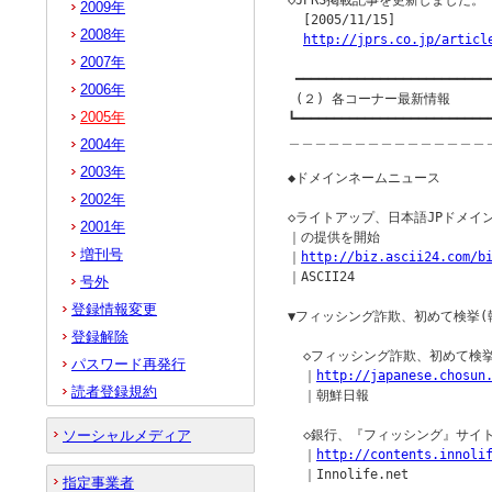
◇JPRS掲載記事を更新しました。

2009年
  [2005/11/15]

2008年
http://jprs.co.jp/articl
2007年
 ━━━━━━━━━━━━━━━━━━━━━━━━━━
2006年
 (２) 各コーナー最新情報

2005年
┗━━━━━━━━━━━━━━━━━━━━━━━━━━
＿＿＿＿＿＿＿＿＿＿＿＿＿＿＿
2004年
2003年
◆ドメインネームニュース         
2002年
◇ライトアップ、日本語JPドメイン名対
2001年
｜の提供を開始

増刊号
｜
http://biz.ascii24.com/b
｜ASCII24

号外
登録情報変更
▼フィッシング詐欺、初めて検挙(韓
登録解除
  ◇フィッシング詐欺、初めて検挙(
パスワード再発行
  ｜
http://japanese.chosun
読者登録規約
  ｜朝鮮日報

ソーシャルメディア
  ◇銀行、『フィッシング』サイト
  ｜
http://contents.innoli
  ｜Innolife.net

指定事業者