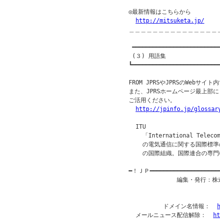
◎最新情報はこちらから

http://mitsuketa.jp/
＿＿＿＿＿＿＿＿＿＿＿＿＿＿＿
 ━━━━━━━━━━━━━━━━━━━━━━━━━━
 (３) 用語集

┗━━━━━━━━━━━━━━━━━━━━━━━━━━
FROM JPRSやJPRSのWebサ
また、JPRSホームページ最上部
ご活用ください。

http://jpinfo.jp/glossar
  ITU

    「International Tele
    の電気通信に関する国際標
    の国際組織。国際連合の専門
━！ＪＰ━━━━━━━━━━━━━━━━━━━
              編集・発行
          ドメイン名情報：  
  メールニュース配信解除：  
ht