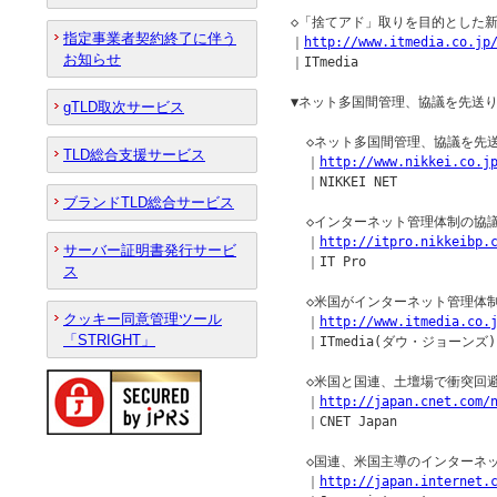
◇「捨てアド」取りを目的とした新
指定事業者契約終了に伴う
｜
http://www.itmedia.co.jp
お知らせ
｜ITmedia

▼ネット多国間管理、協議を先送り
gTLD取次サービス
  ◇ネット多国間管理、協議を先
TLD総合支援サービス
  ｜
http://www.nikkei.co.j
  ｜NIKKEI NET

ブランドTLD総合サービス
  ◇インターネット管理体制の協
  ｜
http://itpro.nikkeibp.
サーバー証明書発行サービ
  ｜IT Pro

ス
  ◇米国がインターネット管理体
クッキー同意管理ツール
  ｜
http://www.itmedia.co.
「STRIGHT」
  ｜ITmedia(ダウ・ジョーンズ)

  ◇米国と国連、土壇場で衝突回避
  ｜
http://japan.cnet.com/
  ｜CNET Japan

  ◇国連、米国主導のインターネッ
  ｜
http://japan.internet.