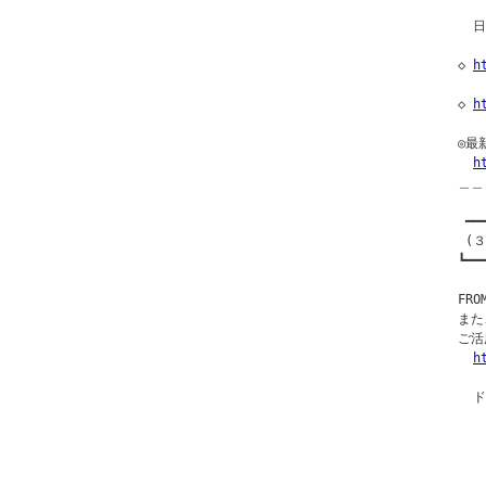
  
◇ 
h
◇ 
h
◎最
h
＿＿
 ━━
 (３
┗━━
FR
また
ご活
h
  
  
  
  
  