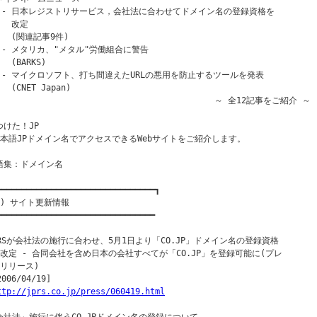
  - 日本レジストリサービス，会社法に合わせてドメイン名の登録資格を

   改定

   (関連記事9件)

  - メタリカ、"メタル"労働組合に警告

  (BARKS)

  - マイクロソフト、打ち間違えたURLの悪用を防止するツールを発表

   (CNET Japan)

                                            ～ 全12記事をご紹介 ～

つけた！JP

日本語JPドメイン名でアクセスできるWebサイトをご紹介します。

語集：ドメイン名

━━━━━━━━━━━━━━━━━━━━━━━━━━━━━━━━┓

１) サイト更新情報

━━━━━━━━━━━━━━━━━━━━━━━━━━━━━━━━

PRSが会社法の施行に合わせ、5月1日より「CO.JP」ドメイン名の登録資格

を改定 - 合同会社を含め日本の会社すべてが「CO.JP」を登録可能に(プレ

スリリース)

2006/04/19]

ttp://jprs.co.jp/press/060419.html