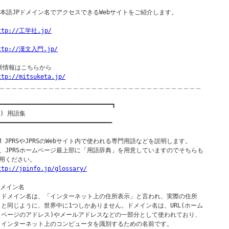
日本語JPドメイン名でアクセスできるWebサイトをご紹介します。

ttp://工学社.jp/
ttp://漢文入門.jp/
新情報はこちらから

ttp://mitsuketa.jp/
＿＿＿＿＿＿＿＿＿＿＿＿＿＿＿＿＿＿＿＿＿＿＿＿＿＿＿＿＿＿＿＿＿

━━━━━━━━━━━━━━━━━━━━━━━━━━━━━━━━┓

) 用語集

━━━━━━━━━━━━━━━━━━━━━━━━━━━━━━━━

OM JPRSやJPRSのWebサイト内で使われる専門用語などを説明します。

、JPRSホームページ最上部に「用語辞典」を用意していますのでそちらも

用ください。

ttp://jpinfo.jp/glossary/
ドメイン名

  ドメイン名は、「インターネット上の住所表示」と言われ、実際の住所

  と同じように、世界中に1つしかありません。ドメイン名は、URL(ホーム

  ページのアドレス)やメールアドレスなどの一部分として使われており、

  インターネット上のコンピュータを識別するための名前です。
