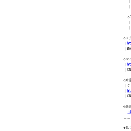
  ｜
  ｜
  
  ｜
  ｜
◇メ
｜
h
｜BA
◇マ
｜
ht
｜CN
◇米
｜ぐ
｜
ht
｜CN
◎最
h
＿＿
◆見つ