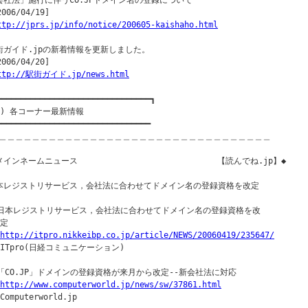
会社法」施行に伴うCO.JPドメイン名の登録について

2006/04/19]

ttp://jprs.jp/info/notice/200605-kaishaho.html
街ガイド.jpの新着情報を更新しました。

2006/04/20]

ttp://駅街ガイド.jp/news.html
━━━━━━━━━━━━━━━━━━━━━━━━━━━━━━━━┓

２) 各コーナー最新情報

━━━━━━━━━━━━━━━━━━━━━━━━━━━━━━━━

＿＿＿＿＿＿＿＿＿＿＿＿＿＿＿＿＿＿＿＿＿＿＿＿＿＿＿＿＿＿＿＿＿

インネームニュース                             【読んでね.jp】◆

本レジストリサービス，会社法に合わせてドメイン名の登録資格を改定

◇日本レジストリサービス，会社法に合わせてドメイン名の登録資格を改

定

http://itpro.nikkeibp.co.jp/article/NEWS/20060419/235647/
｜ITpro(日経コミュニケーション)

◇「CO.JP」ドメインの登録資格が来月から改定--新会社法に対応

http://www.computerworld.jp/news/sw/37861.html
Computerworld.jp
