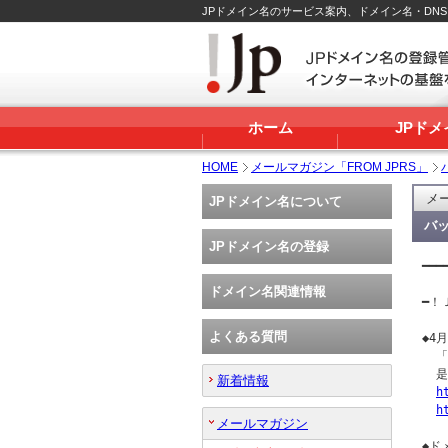
JPドメイン名のサービス案内、ドメイン名・DN
ホーム
JPド
HOME
メールマガジン「FROM JPRS」
メー
JPドメイン名について
バッ
JPドメイン名の登録
━━━
   
ドメイン名関連情報
━！Ｊ
よくある質問
◆4
  
  
新着情報
h
h
メールマガジン
◆ド