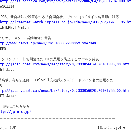
http://biz.ascii24.com/biz/news/article/2006/04/19/661794-000.ht
ASCII24

◇JPRS、新会社法で設置される「合同会社」でのco.jpドメイン名登録に対応

http://internet.watch.impress.co.jp/cda/news/2006/04/19/11705.ht
INTERNET Watch

タリカ、"メタル"労働組合に警告

ttp://www.barks.jp/news/?id=1000022300&m=oversea
RKS

イクロソフト、打ち間違えたURLの悪用を防止するツールを発表

tp://japan.cnet.com/news/sec/story/0,2000056024,20101385,00.htm
ET Japan

最高裁、有名伝道師J・Falwell氏の訴えを却下--ドメイン名の使用をめ

り

tp://japan.cnet.com/news/biz/story/0,2000056020,20101766,00.htm
ET Japan

新情報はこちらから

ttp://jpinfo.jp/
＿＿＿＿＿＿＿＿＿＿＿＿＿＿＿＿＿＿＿＿＿＿＿＿＿＿＿＿＿＿＿＿＿

けた！JP                                       【見つけた.jp】◆
