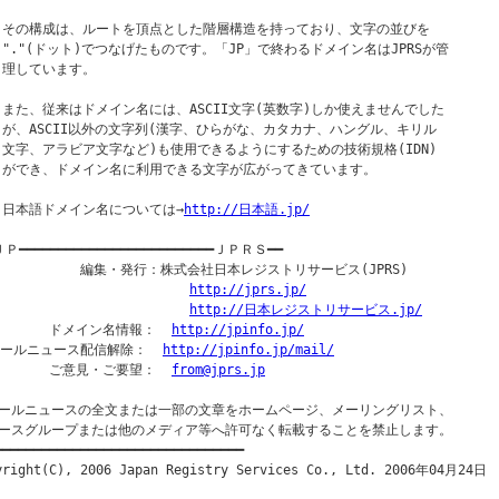
  その構成は、ルートを頂点とした階層構造を持っており、文字の並びを

  "."(ドット)でつなげたものです。「JP」で終わるドメイン名はJPRSが管

  理しています。

  また、従来はドメイン名には、ASCII文字(英数字)しか使えませんでした

  が、ASCII以外の文字列(漢字、ひらがな、カタカナ、ハングル、キリル

  文字、アラビア文字など)も使用できるようにするための技術規格(IDN)

  ができ、ドメイン名に利用できる文字が広がってきています。

  日本語ドメイン名については→
http://日本語.jp/
Ｐ━━━━━━━━━━━━━━━━━━━━━━━━━ＪＰＲＳ━━

            編集・発行：株式会社日本レジストリサービス(JPRS)

http://jprs.jp/
http://日本レジストリサービス.jp/
        ドメイン名情報：  
http://jpinfo.jp/
メールニュース配信解除：  
http://jpinfo.jp/mail/
        ご意見・ご要望：  
from@jprs.jp
ールニュースの全文または一部の文章をホームページ、メーリングリスト、

ースグループまたは他のメディア等へ許可なく転載することを禁止します。

━━━━━━━━━━━━━━━━━━━━━━━━━━━━━━━━
