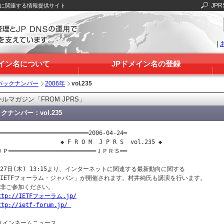
JPR
Sに関連する情報提供サイト
|
メイン名について
JPドメイン名の登録
バックナンバー
2006年
vol.235
ルマガジン「FROM JPRS」
クナンバー：vol.235
━━━━━━━━━━━━━━━━━━━━━━━━━━2006-04-24━

                  ◆ F R O M  J P R S  vol.235 ◆

Ｐ━━━━━━━━━━━━━━━━━━━━━━━━━ＪＰＲＳ━━

月27日(木) 13:15より、インターネットに関連する最新動向に関する

「IETFフォーラム・ジャパン」が開催されます。村井純氏も講演を行います。

是非ご参加ください。

ttp://IETFフォーラム.jp/
ttp://ietf-forum.jp/ 
メインネームニュース
