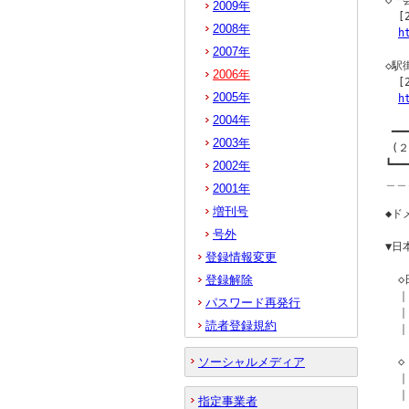
◇「
2009年
  [
2008年
h
2007年
◇駅
2006年
  [
2005年
h
2004年
 ━━
2003年
 (
┗━━
2002年
＿＿
2001年
増刊号
◆ドメ
号外
▼日
登録情報変更
登録解除
  
  ｜
パスワード再発行
  ｜
読者登録規約
  
ソーシャルメディア
  
  ｜
  ｜
指定事業者