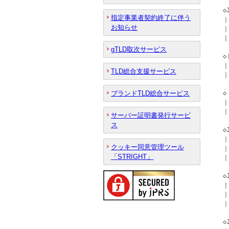
  
指定事業者契約終了に伴う
  
お知らせ
  ｜
  ｜
gTLD取次サービス
  
  ｜
TLD総合支援サービス
  ｜
ブランドTLD総合サービス
  
  ｜
  ｜
サーバー証明書発行サービ
ス
  
  
クッキー同意管理ツール
  ｜
「STRIGHT」
  ｜
  
  ｜
  ｜
  ｜
  