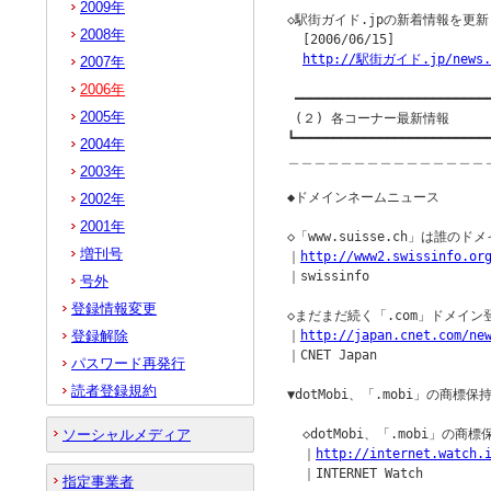
2009年
◇駅街ガイド.jpの新着情報を更新
2008年
  [2006/06/15]

http://駅街ガイド.jp/news.
2007年
2006年
 ━━━━━━━━━━━━━━━━━━━━━━━━━━
2005年
 (２) 各コーナー最新情報

┗━━━━━━━━━━━━━━━━━━━━━━━━━━
2004年
＿＿＿＿＿＿＿＿＿＿＿＿＿＿＿
2003年
◆ドメインネームニュース         
2002年
2001年
◇「www.suisse.ch」は誰のドメ
増刊号
｜
http://www2.swissinfo.or
｜swissinfo

号外
登録情報変更
◇まだまだ続く「.com」ドメイン
登録解除
｜
http://japan.cnet.com/ne
｜CNET Japan

パスワード再発行
読者登録規約
▼dotMobi、「.mobi」の商標
ソーシャルメディア
  ◇dotMobi、「.mobi」の
  ｜
http://internet.watch.
  ｜INTERNET Watch

指定事業者