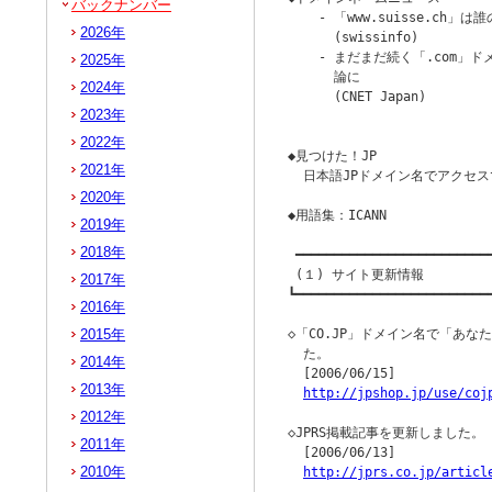
バックナンバー
    - 「www.suisse.ch」は
2026年
      (swissinfo)

    - まだまだ続く「.com」
2025年
      論に

2024年
      (CNET Japan)

2023年
                        
2022年
◆見つけた！JP

2021年
  日本語JPドメイン名でアクセス
2020年
◆用語集：ICANN

2019年
2018年
 ━━━━━━━━━━━━━━━━━━━━━━━━━━
 (１) サイト更新情報

2017年
┗━━━━━━━━━━━━━━━━━━━━━━━━━━
2016年
2015年
◇「CO.JP」ドメイン名で「あな
  た。

2014年
  [2006/06/15]

2013年
http://jpshop.jp/use/coj
2012年
◇JPRS掲載記事を更新しました。

2011年
  [2006/06/13]

2010年
http://jprs.co.jp/articl