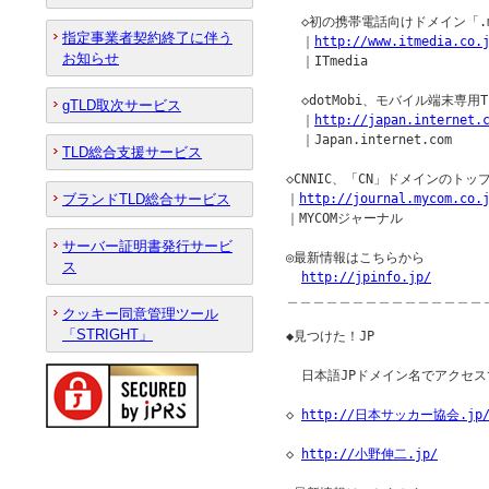
  ◇初の携帯電話向けドメイン「.m
指定事業者契約終了に伴う
  ｜
http://www.itmedia.co.
お知らせ
  ｜ITmedia

  ◇dotMobi、モバイル端末専用
gTLD取次サービス
  ｜
http://japan.internet.
  ｜Japan.internet.com

TLD総合支援サービス
◇CNNIC、「CN」ドメインのトッ
ブランドTLD総合サービス
｜
http://journal.mycom.co.
｜MYCOMジャーナル

サーバー証明書発行サービ
◎最新情報はこちらから

ス
http://jpinfo.jp/
＿＿＿＿＿＿＿＿＿＿＿＿＿＿＿
クッキー同意管理ツール
「STRIGHT」
◆見つけた！JP               
  日本語JPドメイン名でアクセス
◇ 
http://日本サッカー協会.jp
◇ 
http://小野伸二.jp/