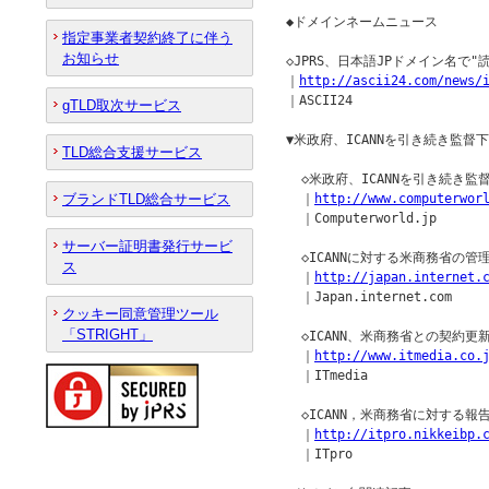
◆ドメインネームニュース         
指定事業者契約終了に伴う
お知らせ
◇JPRS、日本語JPドメイン名で"
｜
http://ascii24.com/news/
｜ASCII24

gTLD取次サービス
▼米政府、ICANNを引き続き監督下
TLD総合支援サービス
  ◇米政府、ICANNを引き続き監督
ブランドTLD総合サービス
  ｜
http://www.computerwor
  ｜Computerworld.jp

サーバー証明書発行サービ
  ◇ICANNに対する米商務省の管
ス
  ｜
http://japan.internet.
  ｜Japan.internet.com

クッキー同意管理ツール
「STRIGHT」
  ◇ICANN、米商務省との契約更
  ｜
http://www.itmedia.co.
  ｜ITmedia

  ◇ICANN，米商務省に対する
  ｜
http://itpro.nikkeibp.
  ｜ITpro
