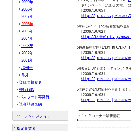
◇JPRSが、日本語JPドメイン名(
h
2009年
  キャンペーン「読ませ大賞」に協
2008年
  [2006/10/05]

http://jprs.co.jp/press/
2007年
2006年
◇駅街ガイド.jpの新着情報を更新
2005年
  [2006/10/02]

http://駅街ガイド.jp/news.
2004年
2003年
◇最新技術動向(ENUM RFC/DRA
  [2006/10/03]

2002年
http://jprs.co.jp/enum/e
2001年
増刊号
◇第8回ETJP全体ミーティング(9
  [2006/10/03]

号外
http://jprs.co.jp/enum/e
登録情報変更
登録解除
◇国内外のENUM情報を更新しました
  [2006/10/03]

パスワード再発行
http://jprs.co.jp/enum/e
読者登録規約
 ━━━━━━━━━━━━━━━━━━━━━━━━━━
ソーシャルメディア
 (２) 各コーナー最新情報

┗━━━━━━━━━━━━━━━━━━━━━━━━━━
＿＿＿＿＿＿＿＿＿＿＿＿＿＿＿
指定事業者