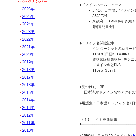
バックナンバー
◆ドメインネームニュース

2026年
    - JPRS、日本語JPドメイ
      ASCII24

2025年
    - 米政府、ICANNを引き続
2024年
      (関連記事4件)

2023年
                        
2022年
◆ドメイン名関連記事

2021年
    - インターネットの新サービ
      ITpro(日経NETWORK)

2020年
    - 資格試験対策講座 テク
2019年
      ドメイン名とDNS

2018年
      ITpro Start

                        
2017年
2016年
◆見つけた！JP

2015年
  日本語JPドメイン名でアクセス
2014年
◆用語集：日本語JPドメイン名(日
2013年
 ━━━━━━━━━━━━━━━━━━━━━━━━━━
2012年
 (１) サイト更新情報

2011年
┗━━━━━━━━━━━━━━━━━━━━━━━━━━
2010年