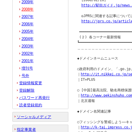
  [2008/02/20]

2009年
http://駅街ガイド.jp/news.
2008年
  ◎JPRSに関連する記事につい
2007年
http://jprs.co.jp/articl
2006年
2005年
 ━━━━━━━━━━━━━━━━━━━━━━━━━━
 (２) 各コーナー最新情報

2004年
┗━━━━━━━━━━━━━━━━━━━━━━━━━━
2003年
＿＿＿＿＿＿＿＿＿＿＿＿＿＿＿
2002年
◆ドメインネームニュース         
2001年
増刊号
○政府利用のドメイン、「.go.jp
｜
http://it.nikkei.co.jp/s
号外
｜IT+PLUS

登録情報変更
登録解除
○ [中国]最高法院、馳名商標保護
｜
http://www.pekinshuho.co
パスワード再発行
｜北京週報

読者登録規約
◆ドメイン名関連記事

ソーシャルメディア
○フィッシングを警戒しよう――キ
｜
http://k-tai.impress.co.
指定事業者