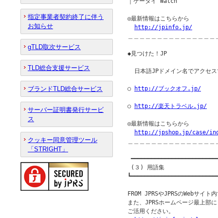
｜ケータイ Watch

指定事業者契約終了に伴う
◎最新情報はこちらから

お知らせ
http://jpinfo.jp/
＿＿＿＿＿＿＿＿＿＿＿＿＿＿＿
gTLD取次サービス
◆見つけた！JP               
TLD総合支援サービス
  日本語JPドメイン名でアクセス
ブランドTLD総合サービス
○ 
http://ブックオフ.jp/
○ 
http://楽天トラベル.jp/
サーバー証明書発行サービ
ス
◎最新情報はこちらから

http://jpshop.jp/case/in
クッキー同意管理ツール
＿＿＿＿＿＿＿＿＿＿＿＿＿＿＿
「STRIGHT」
 ━━━━━━━━━━━━━━━━━━━━━━━━━━
 (３) 用語集

┗━━━━━━━━━━━━━━━━━━━━━━━━━━
FROM JPRSやJPRSのWebサ
また、JPRSホームページ最上部
ご活用ください。
