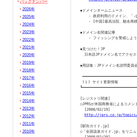
バックナンバー
2026年
◆ドメインネームニュース

    - 政府利用のドメイン、「.g
2025年
    - [中国]最高法院、馳名商
2024年
                        
2023年
◆ドメイン名関連記事

    - フィッシングを警戒しよ
2022年
2021年
◆見つけた！JP

  日本語JPドメイン名でアクセス
2020年
2019年
◆用語集：JPドメイン名諮問委員会
2018年
 ━━━━━━━━━━━━━━━━━━━━━━━━━━
2017年
 (１) サイト更新情報

2016年
┗━━━━━━━━━━━━━━━━━━━━━━━━━━
2015年
[レジストリ関連]

2014年
○JPRSが米国商務省によるコメン
2013年
  [2008/02/19]

http://jprs.co.jp/topics
2012年
2011年
[駅街ガイド.jp]

2010年
○「全国温泉ガイド.jp」をリニュ