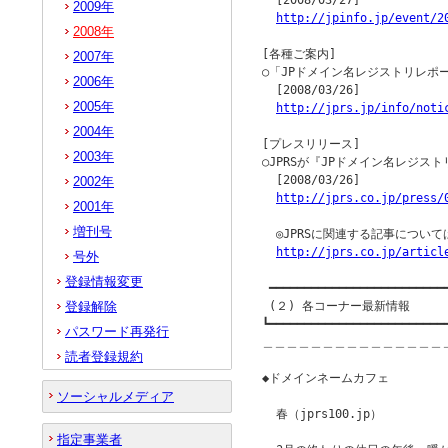
  [2008/03/27]

2009年
http://jpinfo.jp/event/2
2008年
[各種ご案内]

2007年
○「JPドメイン名レジストリレポー
2006年
  [2008/03/26]

2005年
http://jprs.jp/info/noti
2004年
[プレスリリース]

2003年
○JPRSが『JPドメイン名レジスト
  [2008/03/26]

2002年
http://jprs.co.jp/press/
2001年
増刊号
  ◎JPRSに関連する記事につい
http://jprs.co.jp/articl
号外
登録情報変更
 ━━━━━━━━━━━━━━━━━━━━━━━━━━
登録解除
 (２) 各コーナー最新情報

┗━━━━━━━━━━━━━━━━━━━━━━━━━━
パスワード再発行
＿＿＿＿＿＿＿＿＿＿＿＿＿＿＿
読者登録規約
◆ドメインネームカフェ         
ソーシャルメディア
  春（jprs100.jp）

指定事業者