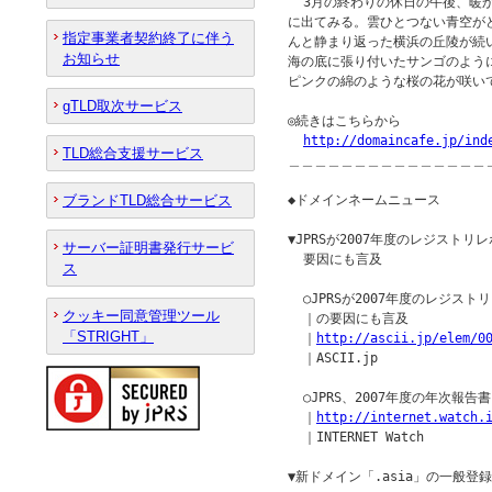
  3月の終わりの休日の午後、暖
に出てみる。雲ひとつない青空が
指定事業者契約終了に伴う
んと静まり返った横浜の丘陵が続
お知らせ
海の底に張り付いたサンゴのよう
ピンクの綿のような桜の花が咲いて
gTLD取次サービス
◎続きはこちらから

http://domaincafe.jp/ind
TLD総合支援サービス
＿＿＿＿＿＿＿＿＿＿＿＿＿＿＿
ブランドTLD総合サービス
◆ドメインネームニュース         
▼JPRSが2007年度のレジストリ
サーバー証明書発行サービ
  要因にも言及

ス
  ○JPRSが2007年度のレジスト
クッキー同意管理ツール
  ｜の要因にも言及

「STRIGHT」
  ｜
http://ascii.jp/elem/0
  ｜ASCII.jp

  ○JPRS、2007年度の年次報告書
  ｜
http://internet.watch.
  ｜INTERNET Watch

▼新ドメイン「.asia」の一般登録