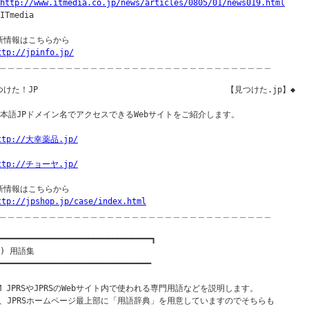
http://www.itmedia.co.jp/news/articles/0805/01/news019.html
ITmedia

新情報はこちらから

ttp://jpinfo.jp/
＿＿＿＿＿＿＿＿＿＿＿＿＿＿＿＿＿＿＿＿＿＿＿＿＿＿＿＿＿＿＿＿＿

けた！JP                                       【見つけた.jp】◆

日本語JPドメイン名でアクセスできるWebサイトをご紹介します。

ttp://大幸薬品.jp/
ttp://チョーヤ.jp/
新情報はこちらから

ttp://jpshop.jp/case/index.html
＿＿＿＿＿＿＿＿＿＿＿＿＿＿＿＿＿＿＿＿＿＿＿＿＿＿＿＿＿＿＿＿＿

━━━━━━━━━━━━━━━━━━━━━━━━━━━━━━━━┓

) 用語集

━━━━━━━━━━━━━━━━━━━━━━━━━━━━━━━━

OM JPRSやJPRSのWebサイト内で使われる専門用語などを説明します。

、JPRSホームページ最上部に「用語辞典」を用意していますのでそちらも
