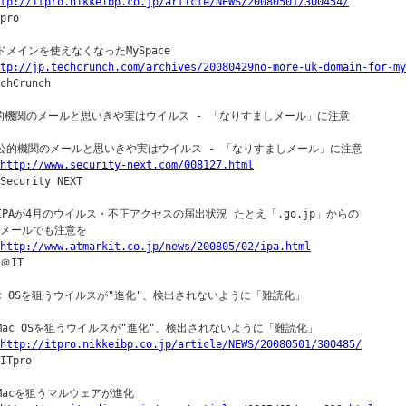
tp://itpro.nikkeibp.co.jp/article/NEWS/20080501/300454/
pro

Kドメインを使えなくなったMySpace

tp://jp.techcrunch.com/archives/20080429no-more-uk-domain-for-my
chCrunch

的機関のメールと思いきや実はウイルス - 「なりすましメール」に注意

○公的機関のメールと思いきや実はウイルス - 「なりすましメール」に注意

http://www.security-next.com/008127.html
Security NEXT

○IPAが4月のウイルス・不正アクセスの届出状況 たとえ「.go.jp」からの

｜メールでも注意を

http://www.atmarkit.co.jp/news/200805/02/ipa.html
＠IT

ac OSを狙うウイルスが"進化"、検出されないように「難読化」

○Mac OSを狙うウイルスが"進化"、検出されないように「難読化」 

http://itpro.nikkeibp.co.jp/article/NEWS/20080501/300485/
ITpro

○Macを狙うマルウェアが進化
