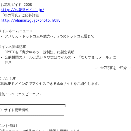
 お花見ガイド 2008

http://お花見ガイド.jp/
* 「桜の写真」ご応募詳細

http://ohanamig.jp/photo.html
メインネームニュース

  - アメリカ・ドットコムを競売へ、2つのドットコム通じて

メイン名関連記事

  - JPNICも「青少年ネット規制法」に懸念表明

  - 公的機関のメールと思いきや実はウイルス - 「なりすましメール」に

   注意

                                               ～ 全7記事をご紹介 ～
つけた！JP

日本語JPドメイン名でアクセスできるWebサイトをご紹介します。

語集：SPF（エスピーエフ）

━━━━━━━━━━━━━━━━━━━━━━━━━━━━━━━━┓

１) サイト更新情報

━━━━━━━━━━━━━━━━━━━━━━━━━━━━━━━━

ベント情報]
