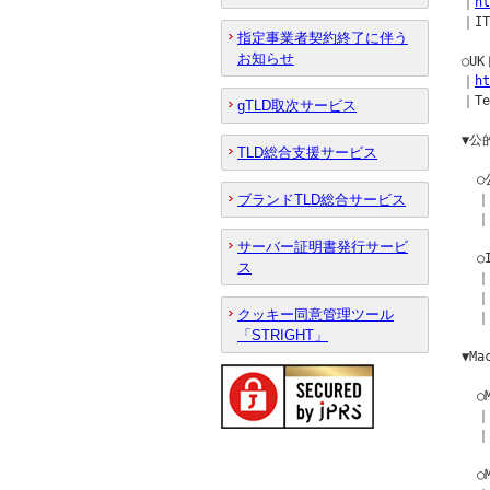
｜
ht
｜IT
指定事業者契約終了に伴う
お知らせ
○U
｜
ht
｜Te
gTLD取次サービス
▼公
TLD総合支援サービス
  
ブランドTLD総合サービス
  ｜
  ｜
サーバー証明書発行サービ
  
ス
  
  ｜
クッキー同意管理ツール
  ｜
「STRIGHT」
▼M
  
  ｜
  ｜
  