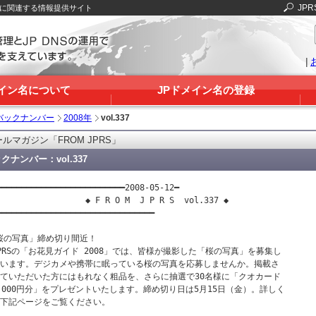
JPR
Sに関連する情報提供サイト
|
メイン名について
JPドメイン名の登録
バックナンバー
2008年
vol.337
ルマガジン「FROM JPRS」
クナンバー：vol.337
━━━━━━━━━━━━━━━━━━━━━━━━━━2008-05-12━

                  ◆ F R O M  J P R S  vol.337 ◆

━━━━━━━━━━━━━━━━━━━━━━━━━━━━━━━━

桜の写真」締め切り間近！

JPRSの「お花見ガイド 2008」では、皆様が撮影した「桜の写真」を募集し

ています。デジカメや携帯に眠っている桜の写真を応募しませんか。掲載さ

せていただいた方にはもれなく粗品を、さらに抽選で30名様に「クオカード

3,000円分」をプレゼントいたします。締め切り日は5月15日（金）。詳しく

は下記ページをご覧ください。
