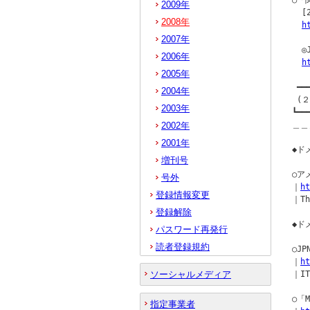
○「
2009年
  [
2008年
h
2007年
  
2006年
h
2005年
 ━━
2004年
 (
2003年
┗━━
＿＿
2002年
2001年
◆ドメ
増刊号
○ア
号外
｜
ht
登録情報変更
｜Th
登録解除
◆ド
パスワード再発行
読者登録規約
○J
｜
ht
ソーシャルメディア
｜IT
○「
指定事業者