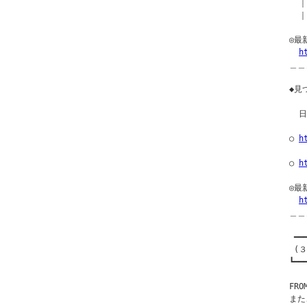
  ｜
  ｜
◎最
h
＿＿
◆見つ
  
○ 
h
○ 
h
◎最
h
＿＿
 ━━
 (３
┗━━
FR
また