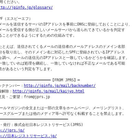
用ください。

ttp://jpinfo.jp/glossary/
SPF（エスピーエフ）

 メールを送信するサーバのIPアドレスを事前にDNSに登録しておくことにより、

 メールを受信する側が正しいメールサーバから送られてきているかを判定す

 ることができるようにするための仕組みです。

 たとえば、送信されてくるメールの送信者のメールアドレスのドメイン名部

 分を取り出し、そのドメイン名に対応したSPFに登録されているIPアドレス

 を調べ、メールの送信元のIPアドレスと一致しているかどうかを確認します。

 一致していれば処理を継続し、一致していなければ不正なメールである可能

 性があるという判定を下します。

━━━━━━━━━━━━━━━━━━━━━━━━【FROM JPRS】━

ックナンバー：
http://jpinfo.jp/mail/backnumber/
録解除：
http://jpinfo.jp/mail/kaijyo.html
見・ご要望：from@jprs.jp

ールマガジンの全文または一部の文章をホームページ、メーリングリスト、

ースグループまたは他のメディア等へ許可なく転載することを禁止します。

━━━━━━━━━━━━━━━━━━━━━━━━━━━━━━━━

p://jprs.jp/
tp://日本レジストリサービス.jp/