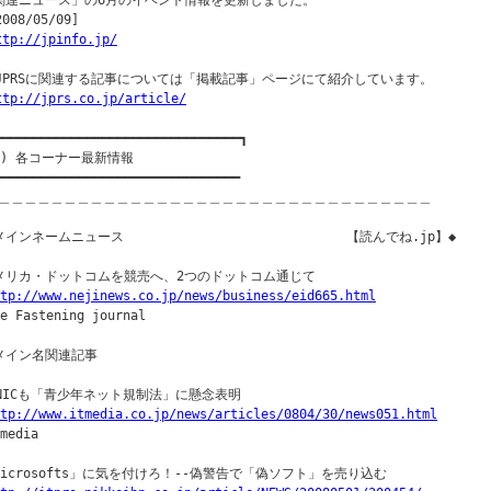
関連ニュース」の6月のイベント情報を更新しました。

2008/05/09]

ttp://jpinfo.jp/
◎JPRSに関連する記事については「掲載記事」ページにて紹介しています。

ttp://jprs.co.jp/article/
━━━━━━━━━━━━━━━━━━━━━━━━━━━━━━━━┓

２) 各コーナー最新情報

━━━━━━━━━━━━━━━━━━━━━━━━━━━━━━━━

＿＿＿＿＿＿＿＿＿＿＿＿＿＿＿＿＿＿＿＿＿＿＿＿＿＿＿＿＿＿＿＿＿

インネームニュース                             【読んでね.jp】◆

メリカ・ドットコムを競売へ、2つのドットコム通じて

tp://www.nejinews.co.jp/news/business/eid665.html
e Fastening journal

メイン名関連記事

PNICも「青少年ネット規制法」に懸念表明

tp://www.itmedia.co.jp/news/articles/0804/30/news051.html
media

Microsofts」に気を付けろ！--偽警告で「偽ソフト」を売り込む
