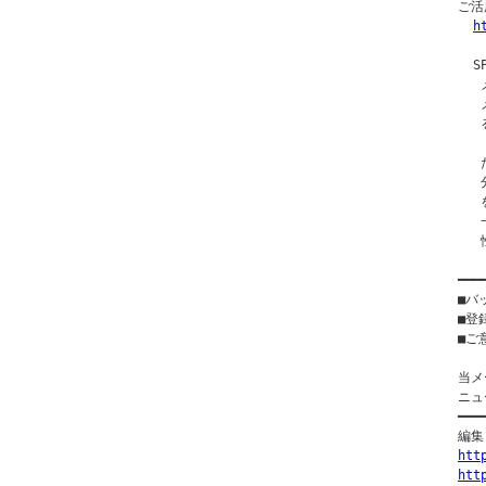
ご活
h
  
  
  
  
  
  
  
  
  
━━━
■バ
■登
■ご意
当メ
ニュ
━━━
htt
ht