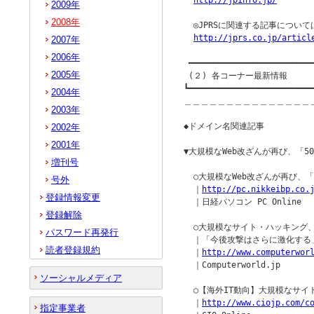
http://jpinfo.jp/
2009年
2008年
  ◎JPRSに関連する記事につい
http://jprs.co.jp/articl
2007年
2006年
 ━━━━━━━━━━━━━━━━━━━━━━━━━━
2005年
 (２) 各コーナー最新情報

┗━━━━━━━━━━━━━━━━━━━━━━━━━━
2004年
＿＿＿＿＿＿＿＿＿＿＿＿＿＿＿
2003年
◆ドメイン名関連記事            
2002年
2001年
▼大規模なWeb改ざんが再び、「5
増刊号
  ○大規模なWeb改ざんが再び、
号外
  ｜
http://pc.nikkeibp.co.
登録情報変更
  ｜日経パソコン PC Online

登録解除
  ○大規模なサイト・ハッキング、
パスワード再発行
  ｜「今後攻撃はさらに激化する
読者登録規約
  ｜
http://www.computerwor
  ｜Computerworld.jp

ソーシャルメディア
  ○【海外IT動向】大規模なサイ
  ｜
http://www.ciojp.com/c
指定事業者