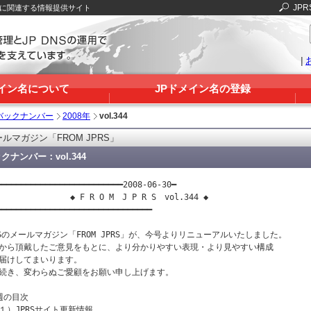
JPR
Sに関連する情報提供サイト
|
メイン名について
JPドメイン名の登録
バックナンバー
2008年
vol.344
ルマガジン「FROM JPRS」
クナンバー：vol.344
━━━━━━━━━━━━━━━━━━━━━━━━━━2008-06-30━

　　　　　　　　◆ F R O M　J P R S　vol.344 ◆

━━━━━━━━━━━━━━━━━━━━━━━━━━━━━━━━

RSのメールマガジン「FROM JPRS」が、今号よりリニューアルいたしました。

から頂戴したご意見をもとに、より分かりやすい表現・より見やすい構成

届けしてまいります。

続き、変わらぬご愛顧をお願い申し上げます。

週の目次

１）JPRSサイト更新情報
