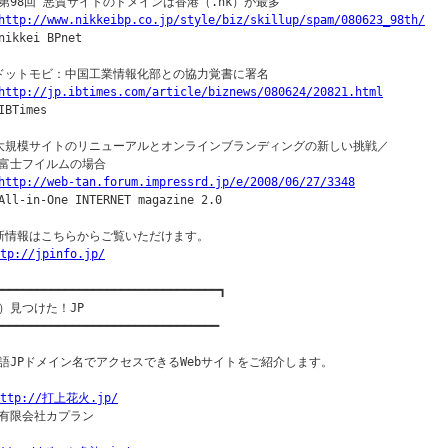
第98回 悪質サイトのドメインは香港（.hk）が最多

http://www.nikkeibp.co.jp/style/biz/skillup/spam/080623_98th/
ikkei BPnet

ドットモビ：中国工業情報化部との協力覚書に署名

http://jp.ibtimes.com/article/biznews/080624/20821.html
BTimes

大規模サイトのリニューアルとオンラインブランディングの新しい挑戦／

富士フイルムの場合

http://web-tan.forum.impressrd.jp/e/2008/06/27/3348
ll-in-One INTERNET magazine 2.0

新情報はこちらからご覧いただけます。

tp://jpinfo.jp/
━━━━━━━━━━━━━━━━━━━━━━━━━━━━━━━━┓

）見つけた！JP

━━━━━━━━━━━━━━━━━━━━━━━━━━━━━━━━

語JPドメイン名でアクセスできるWebサイトをご紹介します。

http://打上花火.jp/
有限会社カプラン
