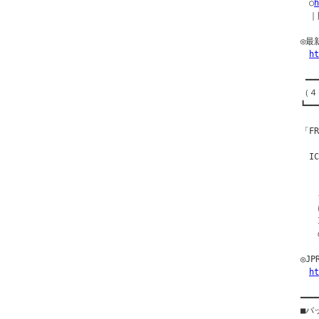
　○
　｜
◎最
ht
 ━━
（４
┗━━
「F
　I
　　「
　　
　　
　　
　　
　　
◎J
ht
━━━
■バ