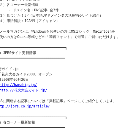
２）各コーナー最新情報

　　 - ドメイン名・DNS記事 全7件

３）見つけた！JP（日本語JPドメイン名の活用Webサイト紹介）

４）用語解説：ICANN（アイキャン）

メールマガジンは、Windowsをお使いの方はMSゴシック、Macintoshを

使いの方はOsaka等幅などの「等幅フォント」で最適にご覧いただけます。

━━━━━━━━━━━━━━━━━━━━━━━━━━━━━━━━┓

）JPRSサイト更新情報

━━━━━━━━━━━━━━━━━━━━━━━━━━━━━━━━

街ガイド.jp

「花火大会ガイド2008」オープン

2008年06月26日]

http://hanabig.jp/
http://花火大会ガイド.jp/
PRSに関連する記事については「掲載記事」ページにてご紹介しています。

tp://jprs.co.jp/article/
━━━━━━━━━━━━━━━━━━━━━━━━━━━━━━━━┓

）各コーナー最新情報

━━━━━━━━━━━━━━━━━━━━━━━━━━━━━━━━
