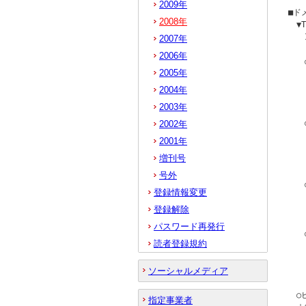
2009年
■ド
2008年
　▼
　　
2007年
2006年
　　
2005年
　　
　　
2004年
　　｜
2003年
　　
2002年
　　
2001年
　　
増刊号
　　｜
号外
　　
登録情報変更
　　
登録解除
　　｜
パスワード再発行
　　
読者登録規約
　　
　　
ソーシャルメディア
　　｜
　○
指定事業者