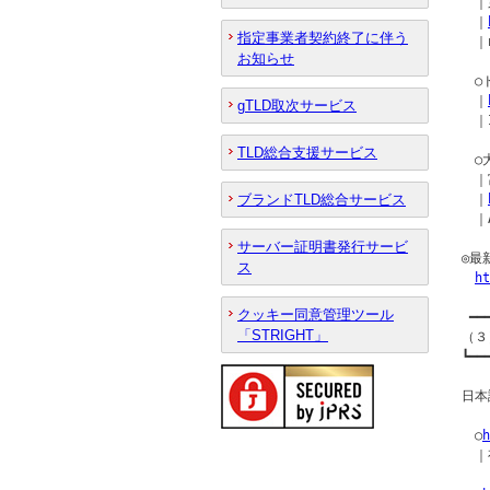
　｜
　｜
指定事業者契約終了に伴う
　｜n
お知らせ
　○
　｜
gTLD取次サービス
　｜I
TLD総合支援サービス
　○
　｜
ブランドTLD総合サービス
　｜
　｜A
サーバー証明書発行サービ
◎最
ス
ht
クッキー同意管理ツール
 ━━
「STRIGHT」
（３
┗━━
日本
　○
　｜