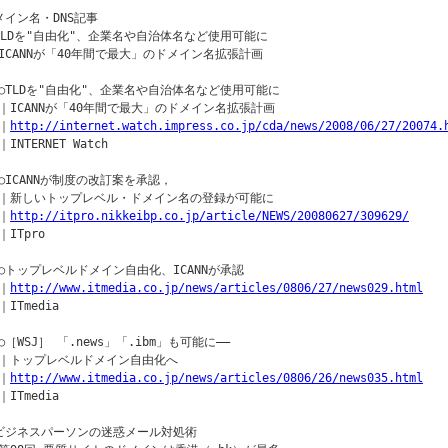
メイン名・DNS記事

TLDを"自由化"、企業名や自治体名など使用可能に

ICANNが「40年間で最大」のドメイン名拡張計画

○TLDを"自由化"、企業名や自治体名など使用可能に

｜ICANNが「40年間で最大」のドメイン名拡張計画

｜
http://internet.watch.impress.co.jp/cda/news/2008/06/27/20074.
INTERNET Watch

○ICANNが制度の改訂案を承認，

｜新しいトップレベル・ドメイン名の登録が可能に

｜
http://itpro.nikkeibp.co.jp/article/NEWS/20080627/309629/
ITpro

○トップレベルドメイン自由化、ICANNが承認

｜
http://www.itmedia.co.jp/news/articles/0806/27/news029.html
ITmedia

○［WSJ］ 「.news」「.ibm」も可能に――

｜トップレベルドメイン自由化へ

｜
http://www.itmedia.co.jp/news/articles/0806/26/news035.html
ITmedia

ビジネスパーソンの迷惑メール対処術
