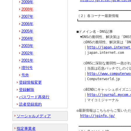
http://jprs.co.jp/articl
2009年
2008年
 ━━━━━━━━━━━━━━━━━━━━━━━━━━
（２）各コーナー最新情報

2007年
┗━━━━━━━━━━━━━━━━━━━━━━━━━━
2006年
2005年
■ドメイン名・DNS記事

　▼DNSの脆弱性、解決策は「DNSS
2004年
　　○DNSの脆弱性、解決策は「DNS
2003年
　　｜
http://japan.internet
　　｜japan.internet.com

2002年
2001年
　　○DNSに深刻な脆弱性――急がれ
増刊号
　　｜当面は応急パッチでしのぐ以
　　｜
http://www.computerwo
号外
　　｜Computerworld.jp

登録情報変更
登録解除
　　○BINDにキャッシュポイズニ
　　｜
http://journal.mycom.
パスワード再発行
　　｜マイコミジャーナル

読者登録規約
◎最新情報はこちらからご覧いただ
ソーシャルメディア
http://jpinfo.jp/
 ━━━━━━━━━━━━━━━━━━━━━━━━━━
指定事業者