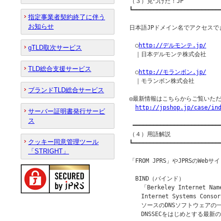
（３）見つけた！JP

┗━━━━━━━━━━━━━━━━━━━━━━━━━━
指定事業者契約終了に伴う
お知らせ
日本語JPドメイン名でアクセスでき
　○
http://デルモンテ.jp/
gTLD取次サービス
　｜日本デルモンテ株式会社

TLD総合支援サービス
　○
http://モランボン.jp/
　｜モランボン株式会社

ブランドTLD総合サービス
◎最新情報はこちらからご覧いただ
http://jpshop.jp/case/in
サーバー証明書発行サービ
ス
 ━━━━━━━━━━━━━━━━━━━━━━━━━━
（４）用語解説

クッキー同意管理ツール
┗━━━━━━━━━━━━━━━━━━━━━━━━━━
「STRIGHT」
「FROM JPRS」やJPRSのW
　BIND（バインド）

　　「Berkeley Internet Nam
　　Internet Systems Con
　　ソースのDNSソフトウェアの一
　　DNSSECをはじめとする最新