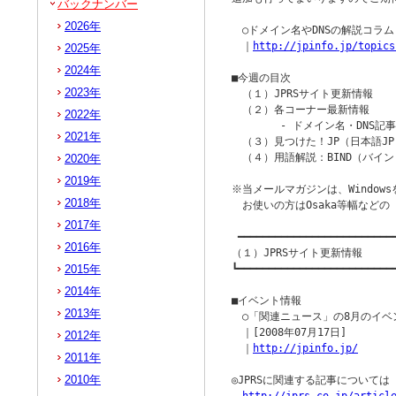
バックナンバー
2026年
　○ドメイン名やDNSの解説コラム 
　｜
http://jpinfo.jp/topics
2025年
2024年
■今週の目次

2023年
　（１）JPRSサイト更新情報

　（２）各コーナー最新情報

2022年
　　　　 - ドメイン名・DNS記事 
2021年
　（３）見つけた！JP（日本語JP
　（４）用語解説：BIND（バイン
2020年
2019年
※当メールマガジンは、Windowsを
2018年
　お使いの方はOsaka等幅など
2017年
 ━━━━━━━━━━━━━━━━━━━━━━━━━━
2016年
（１）JPRSサイト更新情報

2015年
┗━━━━━━━━━━━━━━━━━━━━━━━━━━
2014年
■イベント情報

2013年
　○「関連ニュース」の8月のイベ
　｜[2008年07月17日]

2012年
　｜
http://jpinfo.jp/
2011年
2010年
◎JPRSに関連する記事について