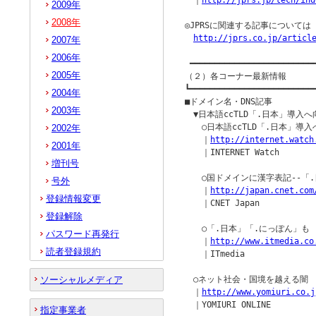
　｜
http://jprs.jp/tech/ind
2009年
2008年
◎JPRSに関連する記事について
http://jprs.co.jp/articl
2007年
2006年
 ━━━━━━━━━━━━━━━━━━━━━━━━━━
2005年
（２）各コーナー最新情報

┗━━━━━━━━━━━━━━━━━━━━━━━━━━
2004年
■ドメイン名・DNS記事

2003年
　▼日本語ccTLD「.日本」導入
　　○日本語ccTLD「.日本」導
2002年
　　｜
http://internet.watch
2001年
　　｜INTERNET Watch

増刊号
　　○国ドメインに漢字表記--「.
号外
　　｜
http://japan.cnet.com
登録情報変更
　　｜CNET Japan

登録解除
　　○「.日本」「.にっぽん」も　
パスワード再発行
　　｜
http://www.itmedia.co
読者登録規約
　　｜ITmedia

ソーシャルメディア
　○ネット社会・国境を越える闇 
　｜
http://www.yomiuri.co.j
　｜YOMIURI ONLINE

指定事業者