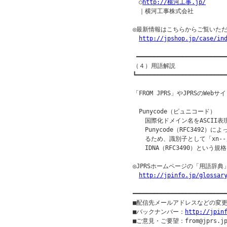
　○
http://横河工事.jp/
　｜横河工事株式会社

◎最新情報はこちらからご覧いただ
http://jpshop.jp/case/in
 ━━━━━━━━━━━━━━━━━━━━━━━━━━
（４）用語解説

┗━━━━━━━━━━━━━━━━━━━━━━━━━━
「FROM JPRS」やJPRSのW
　Punycode（ピュニコード）

　　国際化ドメイン名をASCII
　　Punycode（RFC3492
　　るため、識別子として「xn--
　　IDNA（RFC3490）という
◎JPRSホームページの「用語辞典
http://jpinfo.jp/glossar
━━━━━━━━━━━━━━━━━━━━━━━━━━
■配信先メールアドレスなどの変
■バックナンバー：
http://jpin
■ご意見・ご要望：from@jprs.jp