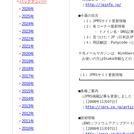
バックナンバー
　｜
http://jpinfo.jp/
2026年
■今週の目次

2025年
　（１）JPRSサイト更新情報

2024年
　（２）各コーナー最新情報

2023年
　　　　 - ドメイン名・DNS記事 
　（３）見つけた！JP（日本語JP
2022年
　（４）用語解説：Punycode（
2021年
※当メールマガジンは、Windowsを
2020年
　お使いの方はOsaka等幅など
2019年
2018年
 ━━━━━━━━━━━━━━━━━━━━━━━━━━
（１）JPRSサイト更新情報

2017年
┗━━━━━━━━━━━━━━━━━━━━━━━━━━
2016年
2015年
■各種ご案内

　○JPRS掲載記事を更新しました

2014年
　｜[2008年11月07日]

2013年
　｜
http://jprs.co.jp/artic
2012年
■技術情報

2011年
　○DNSソフトウェアアップデート
2010年
　｜[2008年11月07日]
