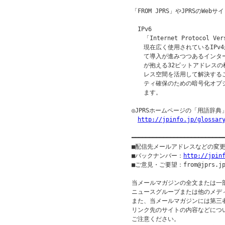
「FROM JPRS」やJPRSのW
　IPv6

　　「Internet Protocol Ver
　　現在広く使用されているIPv
　　て導入が進みつつあるインター
　　が抱える32ビットアドレスの枯
　　レス空間を活用して解決する
　　ティ確保のための暗号化オプ
　　ます。

◎JPRSホームページの「用語辞典
http://jpinfo.jp/glossar
━━━━━━━━━━━━━━━━━━━━━━━━━━
■配信先メールアドレスなどの変
■バックナンバー：
http://jpin
■ご意見・ご要望：from@jprs.jp
当メールマガジンの全文または一
ニュースグループまたは他のメデ
また、当メールマガジンには第三
リンク先のサイトの内容などについ
ご注意ください。
