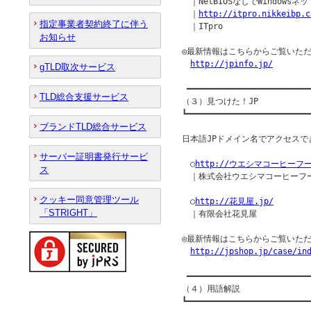
　｜NetBIOSなしでWindowsネッ
　｜
http://itpro.nikkeibp.c
指定事業者契約終了に伴う
　｜ITpro

お知らせ
◎最新情報はこちらからご覧いただ
http://jpinfo.jp/
gTLD取次サービス
 ━━━━━━━━━━━━━━━━━━━━━━━━━━
TLD総合支援サービス
（３）見つけた！JP

┗━━━━━━━━━━━━━━━━━━━━━━━━━━
ブランドTLD総合サービス
日本語JPドメイン名でアクセスでき
サーバー証明書発行サービ
　○
http://ウエシマコーヒーフー
ス
　｜株式会社ウエシマコーヒーフー
クッキー同意管理ツール
　○
http://花見屋.jp/
「STRIGHT」
　｜有限会社花見屋

◎最新情報はこちらからご覧いただ
http://jpshop.jp/case/in
 ━━━━━━━━━━━━━━━━━━━━━━━━━━
（４）用語解説

┗━━━━━━━━━━━━━━━━━━━━━━━━━━