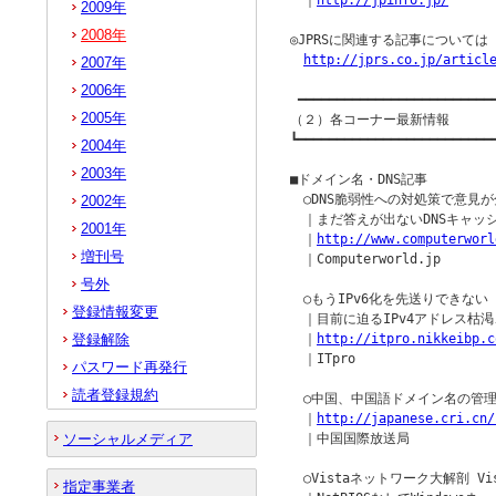
　｜
http://jpinfo.jp/
2009年
2008年
◎JPRSに関連する記事について
http://jprs.co.jp/articl
2007年
2006年
 ━━━━━━━━━━━━━━━━━━━━━━━━━━
2005年
（２）各コーナー最新情報

┗━━━━━━━━━━━━━━━━━━━━━━━━━━
2004年
2003年
■ドメイン名・DNS記事

　○DNS脆弱性への対処策で意見が分
2002年
　｜まだ答えが出ないDNSキャッ
2001年
　｜
http://www.computerworl
増刊号
　｜Computerworld.jp

号外
　○もうIPv6化を先送りできない 
登録情報変更
　｜目前に迫るIPv4アドレス枯渇
登録解除
　｜
http://itpro.nikkeibp.c
　｜ITpro

パスワード再発行
読者登録規約
　○中国、中国語ドメイン名の管理
　｜
http://japanese.cri.cn/
ソーシャルメディア
　｜中国国際放送局

　○Vistaネットワーク大解剖 V
指定事業者