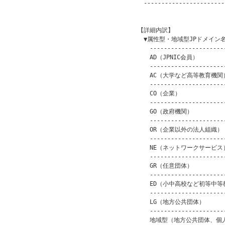
　　------------------------
　　　　　　　　　　　　　　　　　　
　【詳細内訳】

　　▼属性型・地域型JPドメイン名
　　　----------------------
　　　AD（JPNIC会員）　　　　　
　　　----------------------
　　　AC（大学など高等教育機関）　
　　　----------------------
　　　CO（企業）　　　　　　　　　
　　　----------------------
　　　GO（政府機関）　　　　　　　
　　　----------------------
　　　OR（企業以外の法人組織）　　
　　　----------------------
　　　NE（ネットワークサービス）　
　　　----------------------
　　　GR（任意団体）　　　　　　　
　　　----------------------
　　　ED（小中高校など初等中等教育
　　　----------------------
　　　LG（地方公共団体）　　　　　
　　　----------------------
　　　地域型（地方公共団体、個人等）