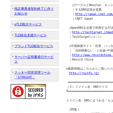
　　○グーグルとNeustar、ネ
指定事業者契約終了に伴う
　　｜するDNS拡張を提案

お知らせ
　　｜
http://japan.cnet.com
　　｜CNET Japan

gTLD取次サービス
　○OpenDNSを企業で利用する方法
　｜
http://techtarget.itmed
TLD総合支援サービス
　｜TechTargetジャパン

ブランドTLD総合サービス
　○中国検索サイト・百度、ハッカ
　｜「法的根拠ない」と反論―中国
　｜
http://www.recordchina.
サーバー証明書発行サービ
　｜Record China

ス
◎最新情報はこちらからご覧いただ
クッキー同意管理ツール
http://jpinfo.jp/
「STRIGHT」
 ━━━━━━━━━━━━━━━━━━━━━━━━━━
（３）ドメイン名・DNSクイズ

┗━━━━━━━━━━━━━━━━━━━━━━━━━━
ドメイン名・DNSにまつわる「ち
　○問題！
