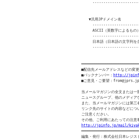
　　　----------------------
　　　　　　　　　　　　　　　　　　
　　▼汎用JPドメイン名

　　　----------------------
　　　ASCII（英数字によるもの）　
　　　----------------------
　　　日本語（日本語の文字列を含むも
　　　----------------------
　　　　　　　　　　　　　　　　　　
━━━━━━━━━━━━━━━━━━━━━━━━━━
■配信先メールアドレスなどの変
■バックナンバー：
http://jpin
■ご意見・ご要望：from@jprs.jp
当メールマガジンの全文または一
ニュースグループ、他のメディア
また、当メールマガジンには第三
リンク先のサイトの内容などについ
ご注意ください。

http://jpinfo.jp/mail/kiya

━━━━━━━━━━━━━━━━━━━━━━━━━━━