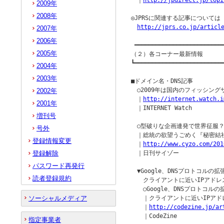
　｜
http://jpdirect.jp/topi
2009年
2008年
◎JPRSに関連する記事について
http://jprs.co.jp/articl
2007年
2006年
 ━━━━━━━━━━━━━━━━━━━━━━━━━━
2005年
（２）各コーナー最新情報

┗━━━━━━━━━━━━━━━━━━━━━━━━━━
2004年
2003年
■ドメイン名・DNS記事

　○2009年は国内のフィッシング
2002年
　｜
http://internet.watch.i
2001年
　｜INTERNET Watch

増刊号
　○型破りな企画連発で世界征服？
号外
　｜総統の欲望うごめく『秘密結社 鷹
登録情報変更
　｜
http://www.cyzo.com/201
登録解除
　｜日刊サイゾー

パスワード再発行
　▼Google、DNSプロトコルの拡
読者登録規約
　　クライアントに近いIPアドレ
　　○Google、DNSプロトコルの
ソーシャルメディア
　　｜クライアントに近いIPアド
　　｜
http://codezine.jp/ar
　　｜CodeZine

指定事業者