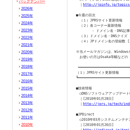
バックナンバー
　｜
http://jpinfo.jp/topics
2026年
■今週の目次

2025年
　（１）JPRSサイト更新情報

2024年
　（２）各コーナー最新情報

2023年
　　　　 - ドメイン名・DNS記事 
　（３）ドメイン名・DNSクイズ

2022年
　（４）JPドメイン名の登録数 [20
2021年
※当メールマガジンは、Windowsを
2020年
　お使いの方はOsaka等幅など
2019年
2018年
 ━━━━━━━━━━━━━━━━━━━━━━━━━━
（１）JPRSサイト更新情報

2017年
┗━━━━━━━━━━━━━━━━━━━━━━━━━━
2016年
2015年
■技術情報

　○DNSソフトウェアアップデート
2014年
　｜[2010年01月28日]

2013年
　｜
http://jprs.jp/tech/ind
2012年
■JPDirect

2011年
　○2010年03月システムメンテ
2010年
　｜[2010年01月26日]
